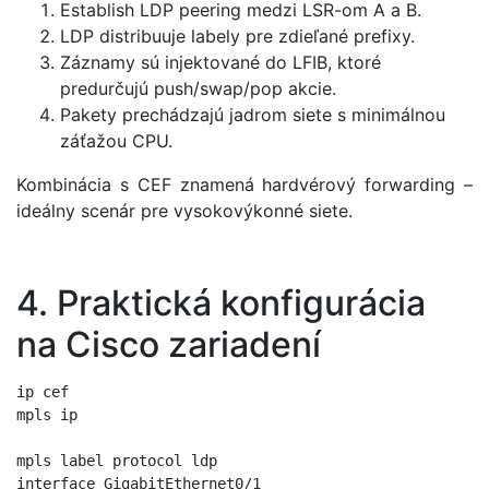
Establish LDP peering medzi LSR-om A a B.
LDP distribuuje labely pre zdieľané prefixy.
Záznamy sú injektované do LFIB, ktoré
predurčujú push/swap/pop akcie.
Pakety prechádzajú jadrom siete s minimálnou
záťažou CPU.
Kombinácia s CEF znamená hardvérový forwarding –
ideálny scenár pre vysokovýkonné siete.
4. Praktická konfigurácia
na Cisco zariadení
ip cef

mpls ip

mpls label protocol ldp

interface GigabitEthernet0/1
