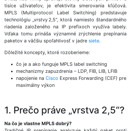
tisíce užívateľov, je efektivita smerovania kľúčová.
MPLS (Multiprotocol Label Switching) predstavuje
technológiu „vrstvy 2,5“, ktorá namiesto štandardného
riadenia založeného na IP prefixoch využíva labely.
Vďaka tomu prináša významné zrýchlenie prepínania
paketov a väčšiu spoľahlivosť v jadre
siete
.
Dôležité koncepty, ktoré rozoberieme:
čo je a ako funguje MPLS label switching
mechanizmy zapuzdrenia – LDP, FIB, LIB, LFIB
napojenie na
Cisco
Express Forwarding (CEF) pre
maximálny výkon
1. Prečo práve „vrstva 2,5“?
Na čo je vlastne MPLS dobrý?
Tradičné IP prepínanie analyzuje každý paket proti