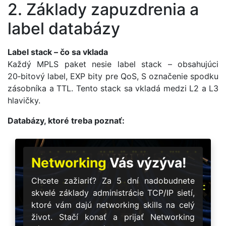
2. Základy zapuzdrenia a
label databázy
Label stack – čo sa vklada
Každý MPLS paket nesie label stack – obsahujúci
20‑bitový label, EXP bity pre QoS, S označenie spodku
zásobníka a TTL. Tento stack sa vkladá medzi L2 a L3
hlavičky.
Databázy, ktoré treba poznať:
Networking
Vás výzýva!
Chcete zažiariť? Za 5 dní nadobudnete
skvelé základy administrácie TCP/IP sietí,
ktoré vám dajú networking skills na celý
život. Stačí konať a prijať Networking