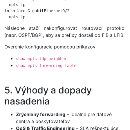
  mpls ip

interface GigabitEthernet0/2

Následne stačí nakonfigurovať routovací protokol
(napr. OSPF/BGP), aby sa prefixy dostali do FIB a LFIB.
Overenie konfigurácie pomocou príkazov:
show mpls ldp neighbor
show mpls forwarding-table
5. Výhody a dopady
nasadenia
Zrýchlený forwarding
– ideálne pre dátové
centrá a poskytovateľov
QoS & Traffic Engineering
– SLA rešpektujúce