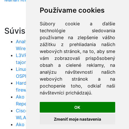
Používame cookies
Súbory cookie a ďalšie
Súvisiace články:
technológie sledovania
používame na zlepšenie vášho
Analýza TCP spojenia a detekcia downtime cez
zážitku z prehliadania našich
Wireshark
webových stránok, na to, aby sme
L3VPN a VRF na Cisco: multi‑tenant siete bez
vám zobrazovali prispôsobený
tajomstiev
obsah a cielené reklamy, na
Linux router od nuly: inštalácia, smerovanie (RIP,
analýzu návštevnosti našich
OSPF) a firewall v praxi
webových stránok a na
Hardening Linuxu: správa sieťových kariet,
pochopenie toho, odkiaľ naši
firewall a dynamic routing
návštevníci prichádzajú.
Ako efektívne plánovať WLAN topológie: Access,
Repeater a Bridge režimy Cisco AP
OK
Cisco Access Point: Krok‑za‑krokom konfigurácia
WLAN siete pre začínajúcich adminov
Zmeniť moje nastavenia
Ako myslí hacker: ochrana pred ARP, MITM a