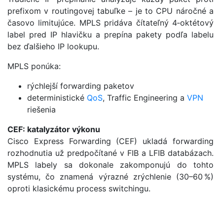
prefixom v routingovej tabuľke – je to CPU náročné a
časovo limitujúce. MPLS pridáva čítateľný 4‑oktétový
label pred IP hlavičku a prepína pakety podľa labelu
bez ďalšieho IP lookupu.
MPLS ponúka:
rýchlejší forwarding paketov
deterministické
QoS
, Traffic Engineering a
VPN
riešenia
CEF: katalyzátor výkonu
Cisco Express Forwarding (CEF) ukladá forwarding
rozhodnutia už predpočítané v FIB a LFIB databázach.
MPLS labely sa dokonale zakomponujú do tohto
systému, čo znamená výrazné zrýchlenie (30–60 %)
oproti klasickému process switchingu.