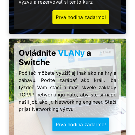
výzvu a rezervovať si tento kurz
Prvá hodina zadarmo!
Ovládnite
VLANy
a
Switche
Počítač môžete využiť aj inak ako na hry a
zábavu. Poďte zarábať ako králi. Iba
týždeň Vám stačí a máš skvelé základy
TCP/IP networkingu nato, aby ste si napr.
našli job ako jr. Networking engineer. Stačí
prijať Networking výzvu
Prvá hodina zadarmo!