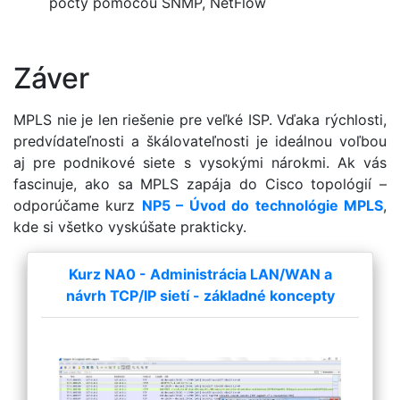
počty pomocou SNMP, NetFlow
Záver
MPLS nie je len riešenie pre veľké ISP. Vďaka rýchlosti,
predvídateľnosti a škálovateľnosti je ideálnou voľbou
aj pre podnikové siete s vysokými nárokmi. Ak vás
fascinuje, ako sa MPLS zapája do Cisco topológií –
odporúčame kurz
NP5 – Úvod do technológie MPLS
,
kde si všetko vyskúšate prakticky.
Kurz NA0 - Administrácia LAN/WAN a
návrh TCP/IP sietí - základné koncepty