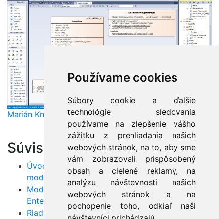
Používame cookies
Súbory cookie a ďalšie
technológie sledovania
Marián Knězek
používame na zlepšenie vášho
zážitku z prehliadania našich
Súvisiace články:
webových stránok, na to, aby sme
vám zobrazovali prispôsobený
Úvod do UML v Enterprise Architect: Začnite s
obsah a cielené reklamy, na
modelovaním
analýzu návštevnosti našich
Modelovanie softvéru: Zvládnite UML v nástroji
webových stránok a na
Enterprise Architect
pochopenie toho, odkiaľ naši
Riadenie toku programu s cyklami v Jave
návštevníci prichádzajú.