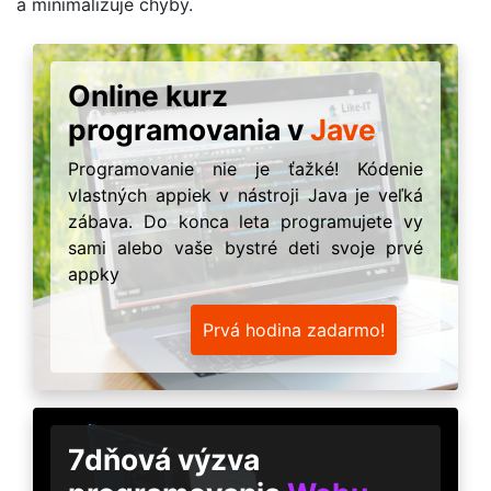
a minimalizuje chyby.
Online kurz
programovania v
Jave
Programovanie nie je ťažké! Kódenie
vlastných appiek v nástroji Java je veľká
zábava. Do konca leta programujete vy
sami alebo vaše bystré deti svoje prvé
appky
Prvá hodina zadarmo!
7dňová výzva