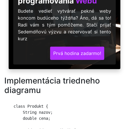
programovania
Webu
Budete vedieť vytvárať pekné weby
koncom budúceho týždňa? Áno, dá sa to!
Radi vám s tým pomôžeme. Stačí prijať
Sedemdňovú výzvu a rezervovať si tento
kurz
Prvá hodina zadarmo!
Implementácia triedneho
diagramu
    class Produkt {

        String nazov;

        double cena;
