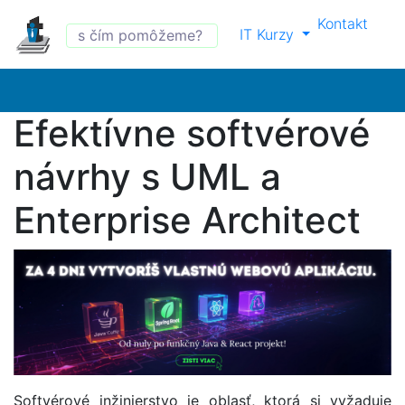
Kontakt
IT Kurzy
Efektívne softvérové
návrhy s UML a
Enterprise Architect
Softvérové inžinierstvo je oblasť, ktorá si vyžaduje