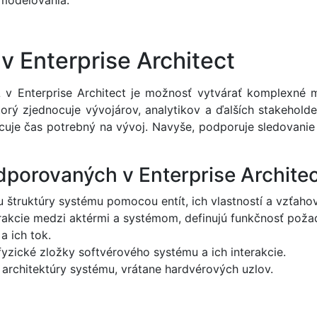
 modelovania.
v Enterprise Architect
v Enterprise Architect je možnosť vytvárať komplexné 
torý zjednocuje vývojárov, analytikov a ďalších stakehold
uje čas potrebný na vývoj. Navyše, podporuje sledovanie
porovaných v Enterprise Architec
u štruktúry systému pomocou entít, ich vlastností a vzťahov
erakcie medzi aktérmi a systémom, definujú funkčnosť po
a ich tok.
zické zložky softvérového systému a ich interakcie.
 architektúry systému, vrátane hardvérových uzlov.