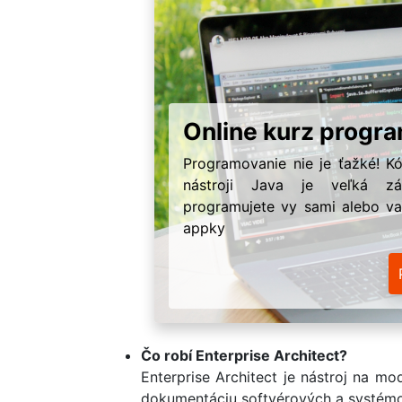
Online kurz progr
Programovanie nie je ťažké! K
nástroji Java je veľká z
programujete vy sami alebo va
appky
Čo robí Enterprise Architect?
Enterprise Architect je nástroj na m
dokumentáciu softvérových a systémo