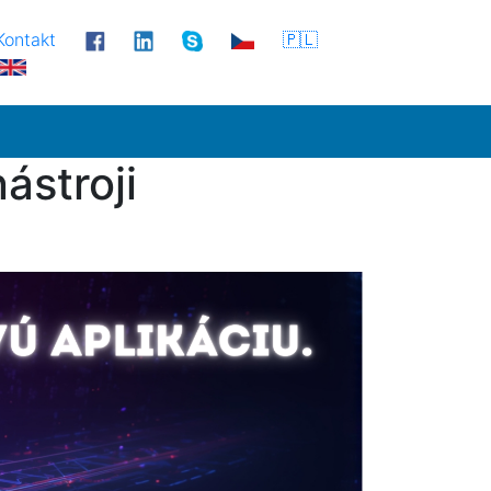
Kontakt
🇵🇱
ástroji