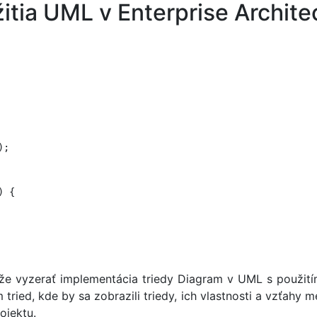
žitia UML v Enterprise Archite
;

 {

ôže vyzerať implementácia triedy Diagram v UML s použití
 tried, kde by sa zobrazili triedy, ich vlastnosti a vzťah
ojektu.