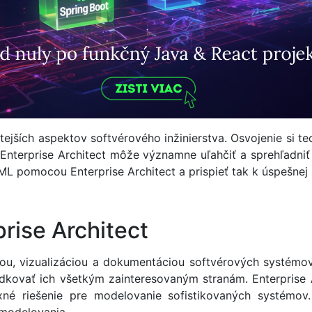
tejších aspektov softvérového inžinierstva. Osvojenie si t
e Enterprise Architect môže významne uľahčiť a sprehľadni
L pomocou Enterprise Architect a prispieť tak k úspešnej re
rise Architect
iou, vizualizáciou a dokumentáciou softvérových systémo
kovať ich všetkým zainteresovaným stranám. Enterprise Ar
 riešenie pre modelovanie sofistikovaných systémov. J