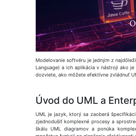
Modelovanie softvéru je jedným z najdôleži
Language) a ich aplikácia v nástroji ako j
dozviete, ako môžete efektívne zvládnuť UM
Úvod do UML a Enterp
UML je jazyk, ktorý sa zaoberá špecifikác
zjednodušiť komplexné procesy a sprostred
škálu UML diagramov a ponúka komplexné