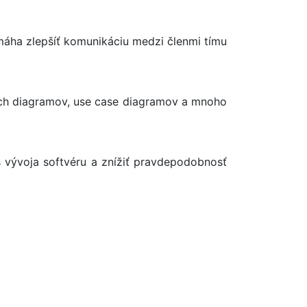
áha zlepšíť komunikáciu medzi členmi tímu
ých diagramov, use case diagramov a mnoho
 vývoja softvéru a znížiť pravdepodobnosť