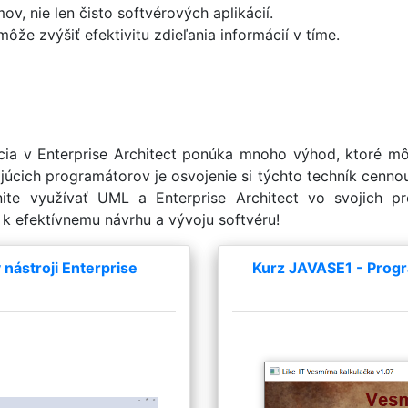
, nie len čisto softvérových aplikácií.
e zvýšiť efektivitu zdieľania informácií v tíme.
ia v Enterprise Architect ponúka mnoho výhod, ktoré môž
najúcich programátorov je osvojenie si týchto techník cenno
nite využívať UML a Enterprise Architect vo svojich pr
e k efektívnemu návrhu a vývoju softvéru!
nástroji Enterprise
Kurz JAVASE1 - Progr