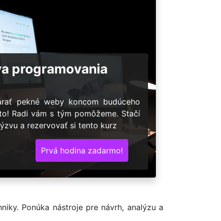
va programovania
várať pekné weby koncom budúceho
 to! Radi vám s tým pomôžeme. Stačí
ýzvu a rezervovať si tento kurz
Prvá hodina zadarmo!
niky. Ponúka nástroje pre návrh, analýzu a