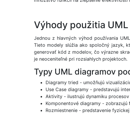
množstvo funkcií na zlepšenie efektívnosti
Výhody použitia UML 
Jednou z hlavných výhod používania UML 
Tieto modely slúžia ako spoločný jazyk, k
generovať kód z modelov, čo výrazne skrac
je neoceniteľné pri rozsiahlych projektoch.
Typy UML diagramov pod
Diagramy tried - umožňujú vizualizáci
Use Case diagramy - predstavujú int
Aktivity - ilustrujú dynamiku procesov 
Komponentové diagramy - zobrazujú fy
Rozmiestnenie - predstavenie fyzickej