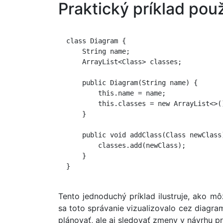
Praktický príklad pou
  class Diagram {

      String name;

      ArrayList<Class> classes;

      public Diagram(String name) {

          this.name = name;

          this.classes = new ArrayList<>()
      }

      public void addClass(Class newClass)
          classes.add(newClass);

      }

  }

Tento jednoduchý príklad ilustruje, ako m
sa toto správanie vizualizovalo cez diagram
plánovať, ale aj sledovať zmeny v návrhu pr