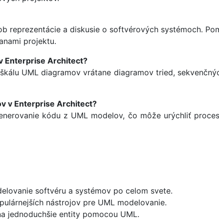
b reprezentácie a diskusie o softvérových systémoch. Pom
anami projektu.
 Enterprise Architect?
kú škálu UML diagramov vrátane diagramov tried, sekvenčn
 v Enterprise Architect?
generovanie kódu z UML modelov, čo môže urýchliť proces
elovanie softvéru a systémov po celom svete.
opulárnejších nástrojov pre UML modelovanie.
na jednoduchšie entity pomocou UML.