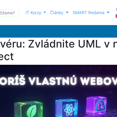
IT Kurzy
Články
SMART Riešenia
véru: Zvládnite UML v n
ect