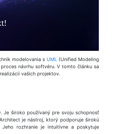
echník modelovania s
UML
(Unified Modeling
ť proces návrhu softvéru. V tomto článku sa
alizácii vašich projektov.
v. Je široko používaný pre svoju schopnosť
chitect je nástroj, ktorý podporuje širokú
eho rozhranie je intuitívne a poskytuje