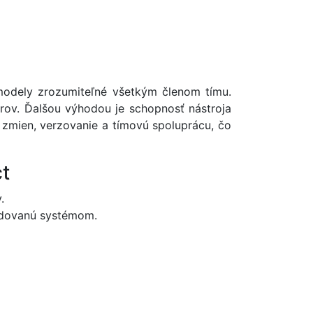
modely zrozumiteľné všetkým členom tímu.
erov. Ďalšou výhodou je schopnosť nástroja
 zmien, verzovanie a tímovú spoluprácu, čo
t
.
žadovanú systémom.