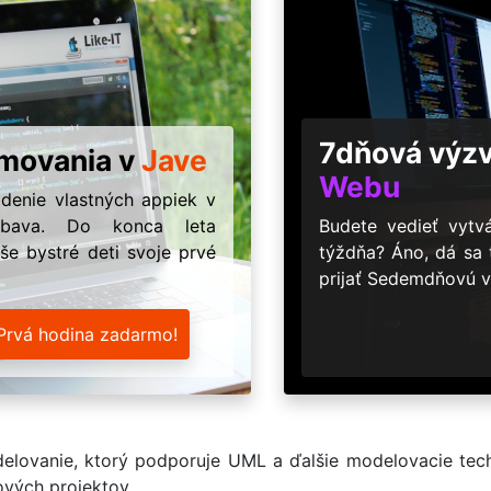
7dňová výz
amovania v
Jave
Webu
ódenie vlastných appiek v
ábava. Do konca leta
Budete vedieť vyt
še bystré deti svoje prvé
týždňa? Áno, dá sa
prijať Sedemdňovú v
Prvá hodina zadarmo!
odelovanie, ktorý podporuje UML a ďalšie modelovacie tech
vých projektov.