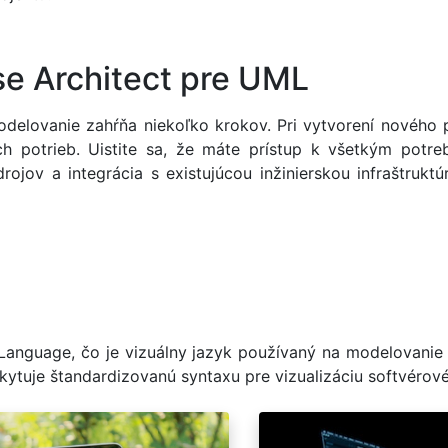
se Architect pre UML
delovanie zahŕňa niekoľko krokov. Pri vytvorení nového p
ch potrieb. Uistite sa, že máte prístup k všetkým pot
drojov a integrácia s existujúcou inžinierskou infraštruk
 Language, čo je vizuálny jazyk používaný na modelovani
kytuje štandardizovanú syntaxu pre vizualizáciu softvérové