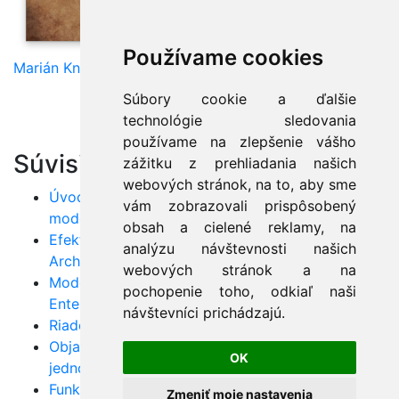
Používame cookies
Marián Knězek
Súbory cookie a ďalšie
technológie sledovania
používame na zlepšenie vášho
Súvisiace články:
zážitku z prehliadania našich
webových stránok, na to, aby sme
Úvod do UML v Enterprise Architect: Začnite s
vám zobrazovali prispôsobený
modelovaním
obsah a cielené reklamy, na
Efektívne softvérové návrhy s UML a Enterprise
analýzu návštevnosti našich
Architect
webových stránok a na
Modelovanie softvéru: Zvládnite UML v nástroji
pochopenie toho, odkiaľ naši
Enterprise Architect
návštevníci prichádzajú.
Riadenie toku programu s cyklami v Jave
Objavte tajomstvá poľa v Jave: Od
OK
jednorozmerných po viacrozmerné
Funkcie a procedúry v Jave: Kde začať?
Zmeniť moje nastavenia