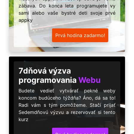
zábava. Do konca leta programujete vy
sami alebo vaše bystré deti svoje prvé
appky
Prvá hodina zadarmo!
7dňová výzva
programovania
Webu
Budete vedieť vytvárať pekné weby
koncom budúceho týždňa? Áno, dá sa to!
Radi vám s tým pomôžeme. Stačí prijať
Sedemdňovú výzvu a rezervovať si tento
kurz