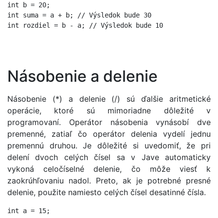
int b = 20;

int suma = a + b; // Výsledok bude 30

int rozdiel = b - a; // Výsledok bude 10

Násobenie a delenie
Násobenie (*) a delenie (/) sú ďalšie aritmetické
operácie, ktoré sú mimoriadne dôležité v
programovaní. Operátor násobenia vynásobí dve
premenné, zatiaľ čo operátor delenia vydelí jednu
premennú druhou. Je dôležité si uvedomiť, že pri
delení dvoch celých čísel sa v Jave automaticky
vykoná celočíselné delenie, čo môže viesť k
zaokrúhľovaniu nadol. Preto, ak je potrebné presné
delenie, použite namiesto celých čísel desatinné čísla.
int a = 15;
