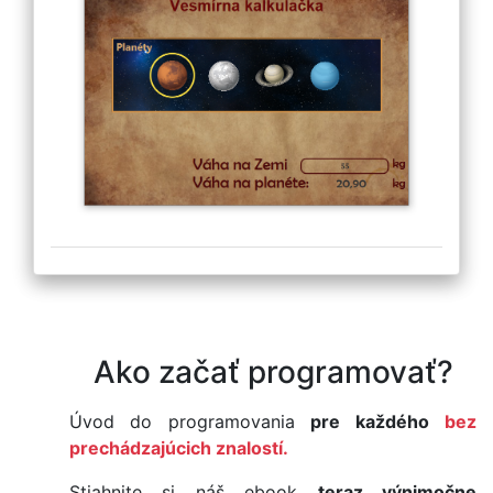
Ako začať programovať?
Úvod do programovania
pre každého
bez
prechádzajúcich znalostí.
Stiahnite si náš ebook
teraz výnimočne