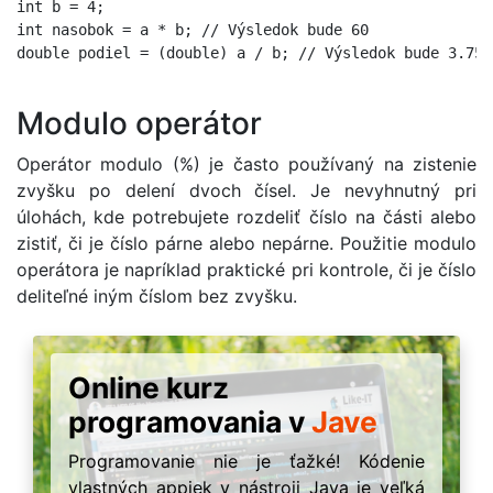
int b = 4;

int nasobok = a * b; // Výsledok bude 60

double podiel = (double) a / b; // Výsledok bude 3.75

Modulo operátor
Operátor modulo (%) je často používaný na zistenie
zvyšku po delení dvoch čísel. Je nevyhnutný pri
úlohách, kde potrebujete rozdeliť číslo na části alebo
zistiť, či je číslo párne alebo nepárne. Použitie modulo
operátora je napríklad praktické pri kontrole, či je číslo
deliteľné iným číslom bez zvyšku.
Online kurz
programovania v
Jave
Programovanie nie je ťažké! Kódenie
vlastných appiek v nástroji Java je veľká