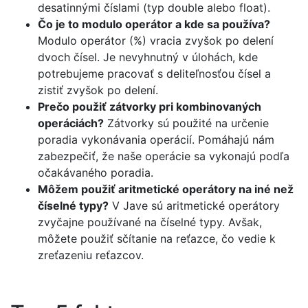
desatinnými číslami (typ double alebo float).
Čo je to modulo operátor a kde sa používa?
Modulo operátor (%) vracia zvyšok po delení
dvoch čísel. Je nevyhnutný v úlohách, kde
potrebujeme pracovať s deliteľnosťou čísel a
zistiť zvyšok po delení.
Prečo použiť zátvorky pri kombinovaných
operáciách?
Zátvorky sú použité na určenie
poradia vykonávania operácií. Pomáhajú nám
zabezpečiť, že naše operácie sa vykonajú podľa
očakávaného poradia.
Môžem použiť aritmetické operátory na iné než
číselné typy?
V Jave sú aritmetické operátory
zvyčajne používané na číselné typy. Avšak,
môžete použiť sčítanie na reťazce, čo vedie k
zreťazeniu reťazcov.