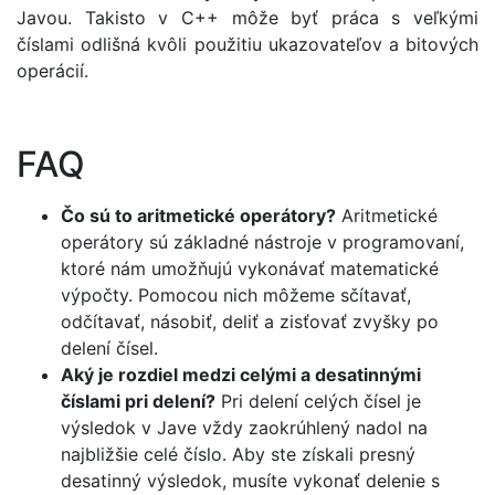
Javou. Takisto v C++ môže byť práca s veľkými
číslami odlišná kvôli použitiu ukazovateľov a bitových
operácií.
FAQ
Čo sú to aritmetické operátory?
Aritmetické
operátory sú základné nástroje v programovaní,
ktoré nám umožňujú vykonávať matematické
výpočty. Pomocou nich môžeme sčítavať,
odčítavať, násobiť, deliť a zisťovať zvyšky po
delení čísel.
Aký je rozdiel medzi celými a desatinnými
číslami pri delení?
Pri delení celých čísel je
výsledok v Jave vždy zaokrúhlený nadol na
najbližšie celé číslo. Aby ste získali presný
desatinný výsledok, musíte vykonať delenie s