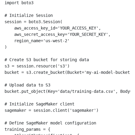
import boto3

# Initialize Session

session = boto3.Session(

    aws_access_key_id='YOUR_ACCESS_KEY',

    aws_secret_access_key='YOUR_SECRET_KEY',

    region_name='us-west-2'

)

# Create S3 bucket for storing data

s3 = session.resource('s3')

bucket = s3.create_bucket(Bucket='my-ai-model-bucket')

# Upload data to S3

bucket.put_object(Key='data/training-data.csv', Body=o
# Initialize SageMaker client

sagemaker = session.client('sagemaker')

# Define SageMaker model configuration

training_params = {
