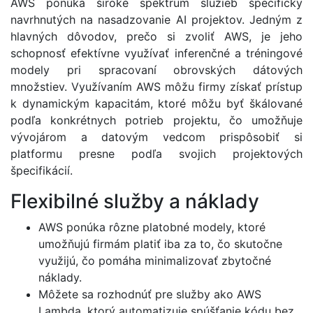
AWS ponúka široké spektrum služieb špecificky
navrhnutých na nasadzovanie AI projektov. Jedným z
hlavných dôvodov, prečo si zvoliť AWS, je jeho
schopnosť efektívne využívať inferenčné a tréningové
modely pri spracovaní obrovských dátových
množstiev. Využívaním AWS môžu firmy získať prístup
k dynamickým kapacitám, ktoré môžu byť škálované
podľa konkrétnych potrieb projektu, čo umožňuje
vývojárom a datovým vedcom prispôsobiť si
platformu presne podľa svojich projektových
špecifikácií.
Flexibilné služby a náklady
AWS ponúka rôzne platobné modely, ktoré
umožňujú firmám platiť iba za to, čo skutočne
využijú, čo pomáha minimalizovať zbytočné
náklady.
Môžete sa rozhodnúť pre služby ako AWS
Lambda, ktorý automatizuje spúšťanie kódu bez