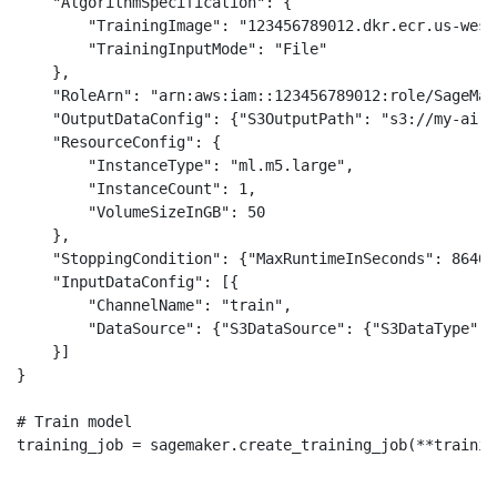
    "AlgorithmSpecification": {

        "TrainingImage": "123456789012.dkr.ecr.us-west
        "TrainingInputMode": "File"

    },

    "RoleArn": "arn:aws:iam::123456789012:role/SageMak
    "OutputDataConfig": {"S3OutputPath": "s3://my-ai-m
    "ResourceConfig": {

        "InstanceType": "ml.m5.large",

        "InstanceCount": 1,

        "VolumeSizeInGB": 50

    },

    "StoppingCondition": {"MaxRuntimeInSeconds": 86400}
    "InputDataConfig": [{

        "ChannelName": "train",

        "DataSource": {"S3DataSource": {"S3DataType": 
    }]

}

# Train model
