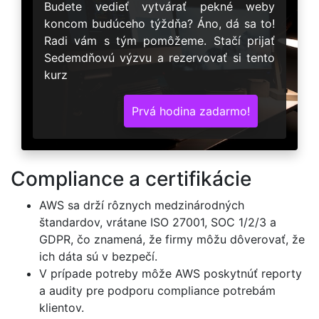
Budete vedieť vytvárať pekné weby
koncom budúceho týždňa? Áno, dá sa to!
Radi vám s tým pomôžeme. Stačí prijať
Sedemdňovú výzvu a rezervovať si tento
kurz
Prvá hodina zadarmo!
Compliance a certifikácie
AWS sa drží rôznych medzinárodných
štandardov, vrátane ISO 27001, SOC 1/2/3 a
GDPR, čo znamená, že firmy môžu dôverovať, že
ich dáta sú v bezpečí.
V prípade potreby môže AWS poskytnúť reporty
a audity pre podporu compliance potrebám
klientov.