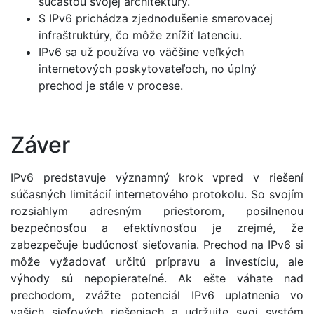
súčasťou svojej architektúry.
S IPv6 prichádza zjednodušenie smerovacej
infraštruktúry, čo môže znížiť latenciu.
IPv6 sa už používa vo väčšine veľkých
internetových poskytovateľoch, no úplný
prechod je stále v procese.
Záver
IPv6 predstavuje významný krok vpred v riešení
súčasných limitácií internetového protokolu. So svojím
rozsiahlym adresným priestorom, posilnenou
bezpečnosťou a efektívnosťou je zrejmé, že
zabezpečuje budúcnosť sieťovania. Prechod na IPv6 si
môže vyžadovať určitú prípravu a investíciu, ale
výhody sú nepopierateľné. Ak ešte váhate nad
prechodom, zvážte potenciál IPv6 uplatnenia vo
vašich sieťových riešeniach a udržujte svoj systém