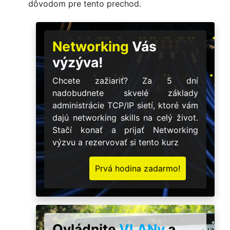
dôvodom pre tento prechod.
Networking
Vás
výzýva!
Chcete zažiariť? Za 5 dní
nadobudnete skvelé základy
administrácie TCP/IP sietí, ktoré vám
dajú networking skills na celý život.
Stačí konať a prijať Networking
výzvu a rezervovať si tento kurz
Prvá hodina zadarmo!
Ovládnite
VLANy
a