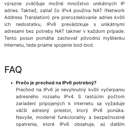
výrazne zväčšuje možné množstvo unikátnych IP
adries. Taktiež, zatiaľ čo IPv4 používa NAT (Network
Address Translation) pre prerozdelovanie adries kvôli
ich nedostatku, IPv6 prevádzkuje s unikátnymi
adresami bez potreby NAT takmer v každom prípade.
Tento posun pomáha zachovať pôvodnú myšlienku
Internetu, teda priame spojenie bod-bod.
FAQ
Prečo je prechod na IPv6 potrebný?
Prechod na IPv6 je nevyhnutný kvôli vyčerpaniu
adresného rozsahu IPv4. S rastúcim počtom
zariadení pripojených k internetu sa vyžaduje
väčší adresný priestor, ktorý IPv6 ponúka.
Navyše, moderné funkcionality a bezpečnostné
opatrenia, ktoré IPv6 obsahuje, sú ďalším