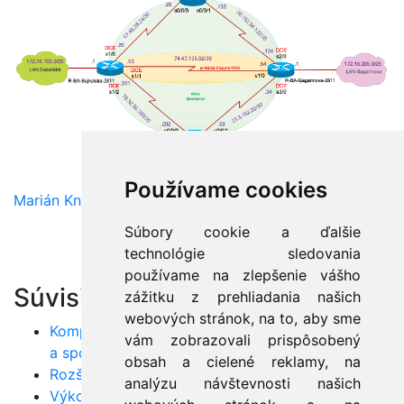
Používame cookies
Marián Knězek
Súbory cookie a ďalšie
technológie sledovania
používame na zlepšenie vášho
Súvisiace články:
zážitku z prehliadania našich
webových stránok, na to, aby sme
Komplexná analýza QoS parametrov: Šírka pásma
vám zobrazovali prispôsobený
a spoľahlivosť
obsah a cielené reklamy, na
Rozšírené techniky pre efektívnu správu sietí
analýzu návštevnosti našich
Výkonné riešenia s modernými sieťovými