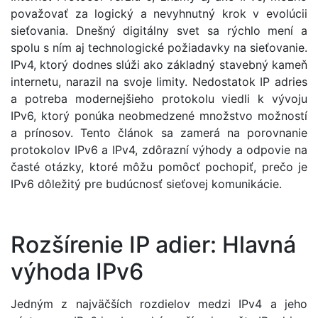
považovať za logický a nevyhnutný krok v evolúcii
sieťovania. Dnešný digitálny svet sa rýchlo mení a
spolu s ním aj technologické požiadavky na sieťovanie.
IPv4, ktorý dodnes slúži ako základný stavebný kameň
internetu, narazil na svoje limity. Nedostatok IP adries
a potreba modernejšieho protokolu viedli k vývoju
IPv6, ktorý ponúka neobmedzené množstvo možností
a prínosov. Tento článok sa zamerá na porovnanie
protokolov IPv6 a IPv4, zdôrazní výhody a odpovie na
časté otázky, ktoré môžu pomôcť pochopiť, prečo je
IPv6 dôležitý pre budúcnosť sieťovej komunikácie.
Rozšírenie IP adier: Hlavná
výhoda IPv6
Jedným z najväčších rozdielov medzi IPv4 a jeho