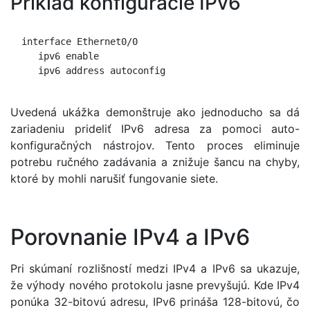
Príklad konfigurácie IPv6
  interface Ethernet0/0

     ipv6 enable

     ipv6 address autoconfig

Uvedená ukážka demonštruje ako jednoducho sa dá
zariadeniu prideliť IPv6 adresa za pomoci auto-
konfiguračných nástrojov. Tento proces eliminuje
potrebu ručného zadávania a znižuje šancu na chyby,
ktoré by mohli narušiť fungovanie siete.
Porovnanie IPv4 a IPv6
Pri skúmaní rozlišností medzi IPv4 a IPv6 sa ukazuje,
že výhody nového protokolu jasne prevyšujú. Kde IPv4
ponúka 32-bitovú adresu, IPv6 prináša 128-bitovú, čo