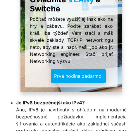
Switche
Počítač môžete využiť aj inak ako na
hry a zábavu. Poďte zarábať ako
králi. Iba týždeň Vám stačí a máš
skvelé základy TCP/IP networkingu
nato, aby ste si napr. našli job ako jr.
Networking engineer. Stačí prijať
Networking výzvu
Prvá hodina zadarmo!
Je IPv6 bezpečnejší ako IPv4?
Áno, IPv6 je navrhnutý s ohľadom na moderné
bezpečnostné požiadavky. Implementácia
šifrovania a autentifikácie ako základnej súčasti
protokolu pomáha chrániť dáta prúdiace cez