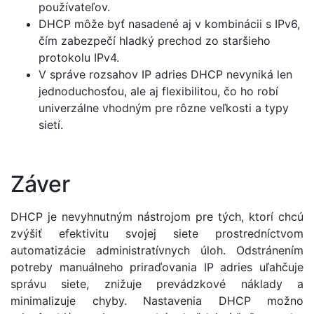
používateľov.
DHCP môže byť nasadené aj v kombinácii s IPv6,
čím zabezpečí hladký prechod zo staršieho
protokolu IPv4.
V správe rozsahov IP adries DHCP nevyniká len
jednoduchosťou, ale aj flexibilitou, čo ho robí
univerzálne vhodným pre rôzne veľkosti a typy
sietí.
Záver
DHCP je nevyhnutným nástrojom pre tých, ktorí chcú
zvýšiť efektivitu svojej siete prostredníctvom
automatizácie administratívnych úloh. Odstránením
potreby manuálneho priraďovania IP adries uľahčuje
správu siete, znižuje prevádzkové náklady a
minimalizuje chyby. Nastavenia DHCP možno