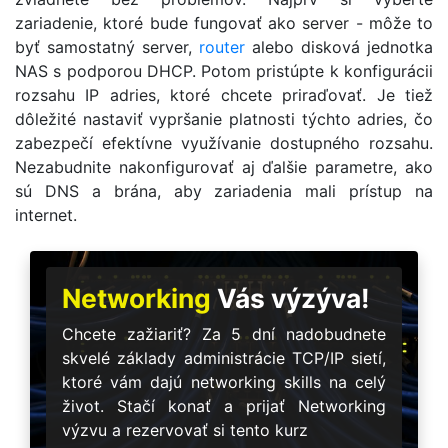
zariadenie, ktoré bude fungovať ako server - môže to
byť samostatný server,
router
alebo disková jednotka
NAS s podporou DHCP. Potom pristúpte k konfigurácii
rozsahu IP adries, ktoré chcete priraďovať. Je tiež
dôležité nastaviť vypršanie platnosti týchto adries, čo
zabezpečí efektívne využívanie dostupného rozsahu.
Nezabudnite nakonfigurovať aj ďalšie parametre, ako
sú DNS a brána, aby zariadenia mali prístup na
internet.
Networking
Vás výzýva!
Chcete zažiariť? Za 5 dní nadobudnete
skvelé základy administrácie TCP/IP sietí,
ktoré vám dajú networking skills na celý
život. Stačí konať a prijať Networking
výzvu a rezervovať si tento kurz