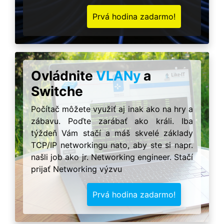
Prvá hodina zadarmo!
Ovládnite
VLANy
a
Switche
Počítač môžete využiť aj inak ako na hry a
zábavu. Poďte zarábať ako králi. Iba
týždeň Vám stačí a máš skvelé základy
TCP/IP networkingu nato, aby ste si napr.
našli job ako jr. Networking engineer. Stačí
prijať Networking výzvu
Prvá hodina zadarmo!