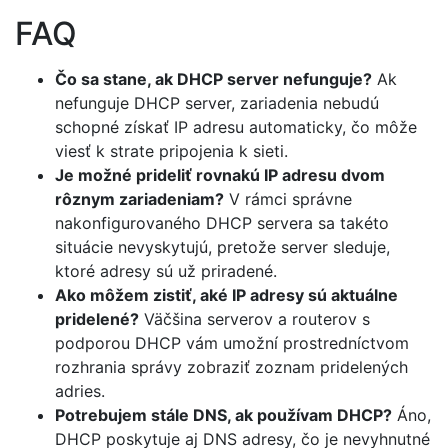
FAQ
Čo sa stane, ak DHCP server nefunguje?
Ak
nefunguje DHCP server, zariadenia nebudú
schopné získať IP adresu automaticky, čo môže
viesť k strate pripojenia k sieti.
Je možné prideliť rovnakú IP adresu dvom
rôznym zariadeniam?
V rámci správne
nakonfigurovaného DHCP servera sa takéto
situácie nevyskytujú, pretože server sleduje,
ktoré adresy sú už priradené.
Ako môžem zistiť, aké IP adresy sú aktuálne
pridelené?
Väčšina serverov a routerov s
podporou DHCP vám umožní prostredníctvom
rozhrania správy zobraziť zoznam pridelených
adries.
Potrebujem stále DNS, ak používam DHCP?
Áno,
DHCP poskytuje aj DNS adresy, čo je nevyhnutné