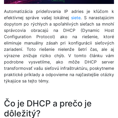
Automatizácia prideľovania IP adries je kľúčom k
efektívnej správe vašej lokálnej
siete
. S narastajúcim
dopytom po rýchlych a spoľahlivých sieťach sa mnohí
správcovia obracajú na DHCP (Dynamic Host
Configuration Protocol) ako na riešenie, ktoré
eliminuje manuálny zásah pri konfigurácii sieťových
zariadení. Toto riešenie nielenže šetrí čas, ale aj
výrazne znižuje riziko chýb. V tomto článku vám
podrobne vysvetlíme, ako môže DHCP server
transformovať vašu sieťovú infraštruktúru, poskytneme
praktické príklady a odpovieme na najčastejšie otázky
týkajúce sa tejto témy.
Čo je DHCP a prečo je
dôležitý?