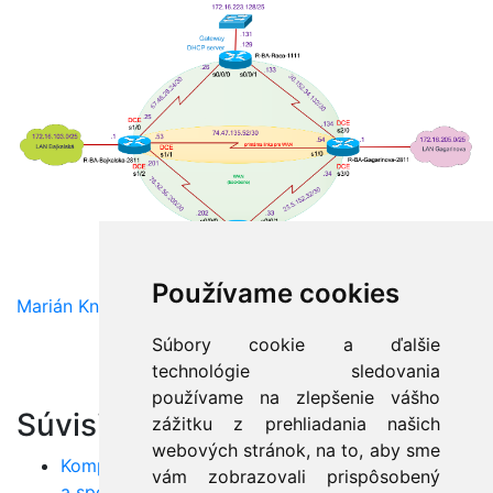
Používame cookies
Marián Knězek
Súbory cookie a ďalšie
technológie sledovania
používame na zlepšenie vášho
Súvisiace články:
zážitku z prehliadania našich
webových stránok, na to, aby sme
Komplexná analýza QoS parametrov: Šírka pásma
vám zobrazovali prispôsobený
a spoľahlivosť