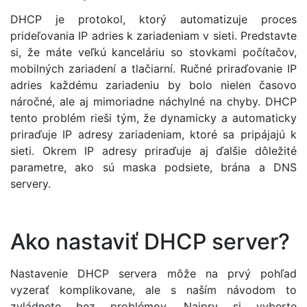
DHCP je protokol, ktorý automatizuje proces
prideľovania IP adries k zariadeniam v sieti. Predstavte
si, že máte veľkú kanceláriu so stovkami počítačov,
mobilných zariadení a tlačiarní. Ručné priraďovanie IP
adries každému zariadeniu by bolo nielen časovo
náročné, ale aj mimoriadne náchylné na chyby. DHCP
tento problém rieši tým, že dynamicky a automaticky
priraďuje IP adresy zariadeniam, ktoré sa pripájajú k
sieti. Okrem IP adresy priraďuje aj ďalšie dôležité
parametre, ako sú maska podsiete, brána a DNS
servery.
Ako nastaviť DHCP server?
Nastavenie DHCP servera môže na prvý pohľad
vyzerať komplikovane, ale s naším návodom to
zvládnete bez problémov. Najprv si vyberte