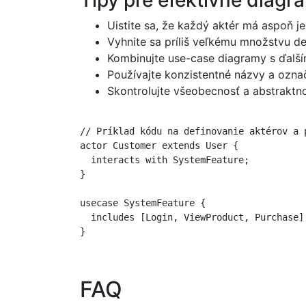
Tipy pre efektívne diagr
Uistite sa, že každý aktér má aspoň j
Vyhnite sa príliš veľkému množstvu de
Kombinujte use-case diagramy s ďalší
Používajte konzistentné názvy a označ
Skontrolujte všeobecnosť a abstraktnos
// Príklad kódu na definovanie aktérov a p
actor Customer extends User {

  interacts with SystemFeature;

}

usecase SystemFeature {

  includes [Login, ViewProduct, Purchase];
FAQ