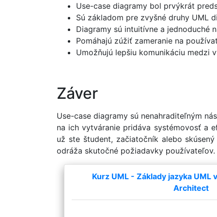
Use-case diagramy bol prvýkrát pred
Sú základom pre zvyšné druhy UML di
Diagramy sú intuitívne a jednoduché n
Pomáhajú zúžiť zameranie na používat
Umožňujú lepšiu komunikáciu medzi vý
Záver
Use-case diagramy sú nenahraditeľným nástr
na ich vytváranie pridáva systémovosť a e
už ste študent, začiatočník alebo skúsen
odráža skutočné požiadavky používateľov.
Kurz UML - Základy jazyka UML v 
Architect