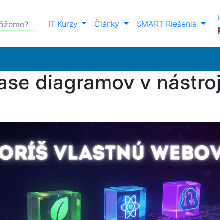
IT Kurzy
Články
SMART Riešenia
se diagramov v nástroj