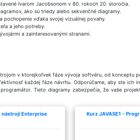
stavené Ivarom Jacobsonom v 80. rokoch 20. storočia.
agramov, ako sú triedy alebo sekvenčné diagramy.
a pochopenie vďaka svojej vizuálnej povahy.
eľa a jeho potreby.
vojármi a zainteresovanými stranami.
ojom v ktorejkoľvek fáze vývoja softvéru, od konceptu po 
fektívnosť každej fáze návrhu. Odporúčame, aby ste ich i
ý programátor. Tieto diagramy zabezpečia, že vaše proje
nástroji Enterprise
Kurz JAVASE1 - Progr