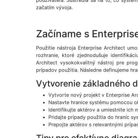
používateľa. Sústredia sa na to, čo syst
začatím vývoja.
Začíname s Enterprise
Použitie nástroja Enterprise Architect um
rozhranie, ktoré zjednodušuje identifiká
Architect vysokokvalitný nástroj pre pr
prípadov použitia. Následne definujeme hra
Vytvorenie základného 
Vytvorte nový projekt v Enterprise Arc
Nastavte hranice systému pomocou obd
Identifikujte aktérov a umiestnite ich
Pridajte prípady použitia do hraníc s
Prepojte aktérov s relevantnými prípa