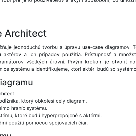
ém robí pre jeho používateľov a akým spôsobom, čo umožň
 Architect
ožňuje jednoduchú tvorbu a úpravu use-case diagramov. Te
ciu aktérov a ich prípadov použitia. Prístupnosť a množs
ogramátorov všetkých úrovní. Prvým krokom je otvoriť n
nice systému a identifikujeme, ktorí aktéri budú so systém
diagramu
hitect.
ĺžnika, ktorý obkolesí celý diagram.
 mimo hraníc systému.
ystému, ktoré budú hyperprepojené s aktérmi.
dmi použití pomocou spojovacích čiar.