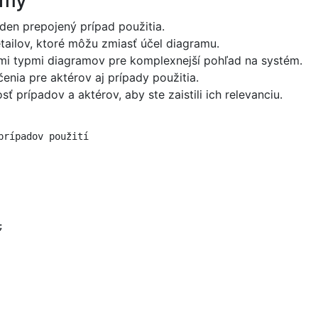
amy
eden prepojený prípad použitia.
tailov, ktoré môžu zmiasť účel diagramu.
mi typmi diagramov pre komplexnejší pohľad na systém.
enia pre aktérov aj prípady použitia.
ť prípadov a aktérov, aby ste zaistili ich relevanciu.
rípadov použití


