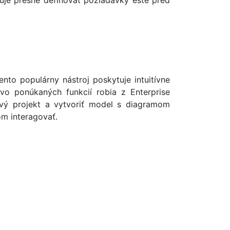
uje presne definovať požiadavky ešte pred
nto populárny nástroj poskytuje intuitívne
tvo ponúkaných funkcií robia z Enterprise
ový projekt a vytvoriť model s diagramom
om interagovať.