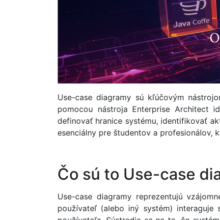
Use-case diagramy sú kľúčovým nástrojom
pomocou nástroja Enterprise Architect id
definovať hranice systému, identifikovať ak
esenciálny pre študentov a profesionálov, kt
Čo sú to Use-case d
Use-case diagramy reprezentujú vzájomné
používateľ (alebo iný systém) interaguj