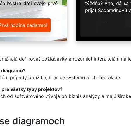
še bystré deti svoje prvé
týždňa? Áno, dá sa
prijať Sedemdňovú v
Prvá hodina zadarmo!
pomáhajú definovať požiadavky a rozumieť interakciám na j
 diagramu?
ri, prípady použitia, hranice systému a ich interakcie.
pre všetky typy projektov?
ch od softvérového vývoja po biznis analýzy a majú široké
ase diagramoch