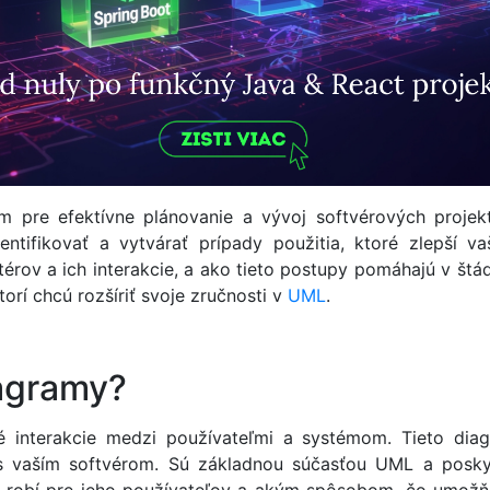
 pre efektívne plánovanie a vývoj softvérových projek
entifikovať a vytvárať prípady použitia, ktoré zlepší v
térov a ich interakcie, a ako tieto postupy pomáhajú v štá
orí chcú rozšíriť svoje zručnosti v
UML
.
iagramy?
 interakcie medzi používateľmi a systémom. Tieto diagr
e s vaším softvérom. Sú základnou súčasťou UML a posky