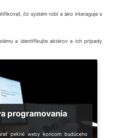
ifikovať, čo systém robí a ako interaguje s
tému a identifikujte aktérov a ich prípady
va programovania
várať pekné weby koncom budúceho