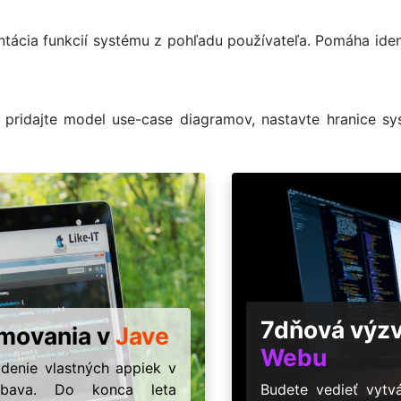
tácia funkcií systému z pohľadu používateľa. Pomáha ident
pridajte model use-case diagramov, nastavte hranice sys
7dňová výz
amovania v
Jave
Webu
ódenie vlastných appiek v
ábava. Do konca leta
Budete vedieť vyt