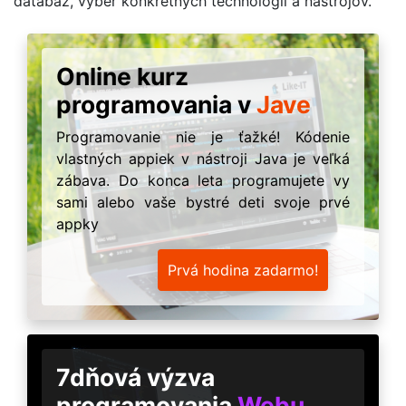
databáz, výber konkrétnych technológií a nástrojov.
Online kurz
programovania v
Jave
Programovanie nie je ťažké! Kódenie
vlastných appiek v nástroji Java je veľká
zábava. Do konca leta programujete vy
sami alebo vaše bystré deti svoje prvé
appky
Prvá hodina zadarmo!
7dňová výzva
programovania
Webu