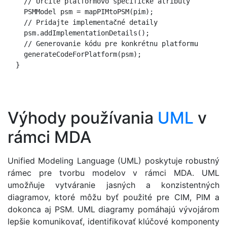
    // Určite platformovo špecifické atribúty

    PSMModel psm = mapPIMtoPSM(pim);

    // Pridajte implementačné detaily

    psm.addImplementationDetails();

    // Generovanie kódu pre konkrétnu platformu

    generateCodeForPlatform(psm);

  }

Výhody používania
UML
v
rámci MDA
Unified Modeling Language (UML) poskytuje robustný
rámec pre tvorbu modelov v rámci MDA. UML
umožňuje vytváranie jasných a konzistentných
diagramov, ktoré môžu byť použité pre CIM, PIM a
dokonca aj PSM. UML diagramy pomáhajú vývojárom
lepšie komunikovať, identifikovať klúčové komponenty