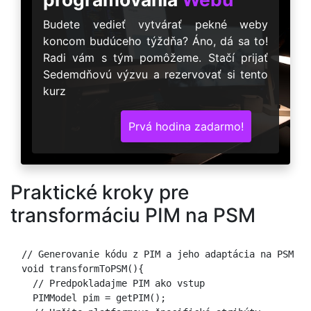
Budete vedieť vytvárať pekné weby
koncom budúceho týždňa? Áno, dá sa to!
Radi vám s tým pomôžeme. Stačí prijať
Sedemdňovú výzvu a rezervovať si tento
kurz
Prvá hodina zadarmo!
Praktické kroky pre
transformáciu PIM na PSM
  // Generovanie kódu z PIM a jeho adaptácia na PSM

  void transformToPSM(){

    // Predpokladajme PIM ako vstup

    PIMModel pim = getPIM();
