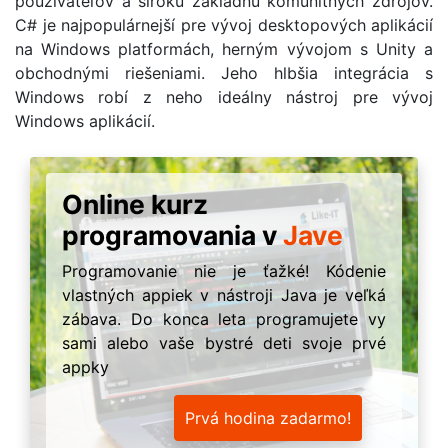
používateľov a širokú základňu komunitných zdrojov.
C# je najpopulárnejší pre vývoj desktopových aplikácií
na Windows platformách, herným vývojom s Unity a
obchodnými riešeniami. Jeho hlbšia integrácia s
Windows robí z neho ideálny nástroj pre vývoj
Windows aplikácií.
Online kurz
programovania v
Jave
Programovanie nie je ťažké! Kódenie
vlastných appiek v nástroji Java je veľká
zábava. Do konca leta programujete vy
sami alebo vaše bystré deti svoje prvé
appky
Prvá hodina zadarmo!