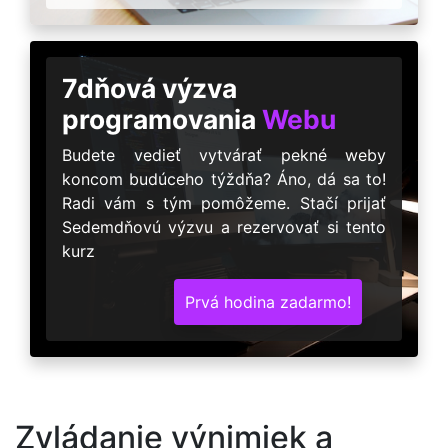
7dňová výzva
programovania
Webu
Budete vedieť vytvárať pekné weby
koncom budúceho týždňa? Áno, dá sa to!
Radi vám s tým pomôžeme. Stačí prijať
Sedemdňovú výzvu a rezervovať si tento
kurz
Prvá hodina zadarmo!
Zvládanie výnimiek a