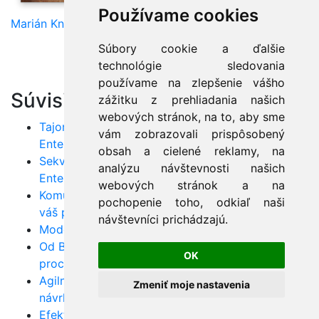
Používame cookies
Marián Knězek
Súbory cookie a ďalšie
technológie sledovania
používame na zlepšenie vášho
Súvisiace články:
zážitku z prehliadania našich
webových stránok, na to, aby sme
Tajomstvá Use-case diagramov v nástroji
vám zobrazovali prispôsobený
Enterprise Architect
obsah a cielené reklamy, na
Sekvenčné diagramy krok za krokom v
analýzu návštevnosti našich
Enterprise Architect
webových stránok a na
Komunikačné diagramy: Efektívne plánovanie pre
pochopenie toho, odkiaľ naši
váš projekt
návštevníci prichádzajú.
Model Driven Development: Využite MDA v praxi
Od BPM k UML: Ako zjednodušiť business
OK
procesy
Agilný vývoj so SCRUM a JIRA: Úspech pri
Zmeniť moje nastavenia
návrhu softvéru
Efektívne riadenie pamäti v Jave: Praktické tipy