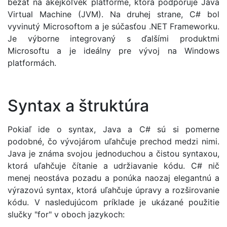
bežať na akejkoľvek platforme, ktorá podporuje Java
Virtual Machine (JVM). Na druhej strane, C# bol
vyvinutý Microsoftom a je súčasťou .NET Frameworku.
Je výborne integrovaný s ďalšími produktmi
Microsoftu a je ideálny pre vývoj na Windows
platformách.
Syntax a štruktúra
Pokiaľ ide o syntax, Java a C# sú si pomerne
podobné, čo vývojárom uľahčuje prechod medzi nimi.
Java je známa svojou jednoduchou a čistou syntaxou,
ktorá uľahčuje čítanie a udržiavanie kódu. C# nič
menej neostáva pozadu a ponúka naozaj elegantnú a
výrazovú syntax, ktorá uľahčuje úpravy a rozširovanie
kódu. V nasledujúcom príklade je ukázané použitie
slučky "for" v oboch jazykoch: