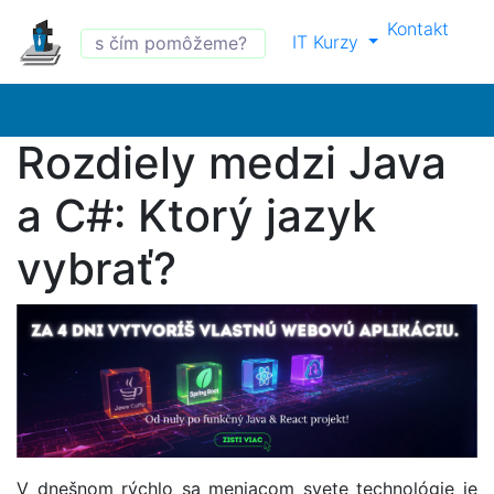
Kontakt
IT Kurzy
Rozdiely medzi Java
a C#: Ktorý jazyk
vybrať?
V dnešnom rýchlo sa meniacom svete technológie je