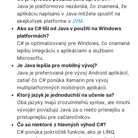
Java je platformovo nezávislá, čo znamená, že
aplikáciu napísanú v Java môžete spustiť na
akejkoľvek platforme s
JVM
.
Ako sa C# líši od Java v použití na Windows
platformách?
C# je optimalizovaný pre Windows, čo znamená
lepšiu integráciu s aplikáciami a službami
Microsoftu.
Je Java lepšia pre mobilný vývoj?
Java je preferovaná pre vývoj Android aplikácií,
zatiaľ čo C# ponúka Xamarin pre vývoj
multiplatformných mobilných aplikácií.
Ktorý jazyk je jednoduchší na učenie sa?
Oba jazyky majú zrozumiteľnú syntax, ale mnohí
vývojári považujú Java za o niečo prísnejšiu a
prístupnejšiu pre začiatočníkov.
Čo sú niektoré z hlavných výhod C#?
C# ponúka pokročilé funkcie, ako je LINQ,