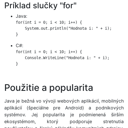
Príklad slučky "for"
Java:
for(int i = 0; i < 10; i++) {

    System.out.println("Hodnota i: " + i);

}
C#:
for(int i = 0; i < 10; i++) {

    Console.WriteLine("Hodnota i: " + i);

}
Použitie a popularita
Java je bežná vo vývoji webových aplikácií, mobilných
aplikácií (špeciálne pre Android) a podnikových
systémov. Jej popularita je podmienená širším
ekosystémom, ktorý podporuje stretnutia