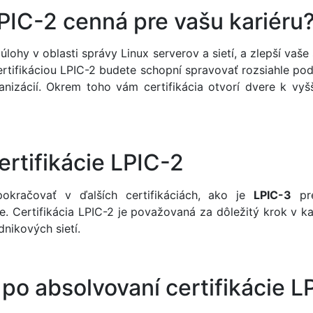
LPIC-2 cenná pre vašu kariéru
 úlohy v oblasti správy Linux serverov a sietí, a zlepší v
s certifikáciou LPIC-2 budete schopní spravovať rozsiahle p
anizácií. Okrem toho vám certifikácia otvorí dvere k v
ertifikácie LPIC-2
pokračovať v ďalších certifikáciách, ako je
LPIC-3
pre
ie. Certifikácia LPIC-2 je považovaná za dôležitý krok v ka
nikových sietí.
 po absolvovaní certifikácie L