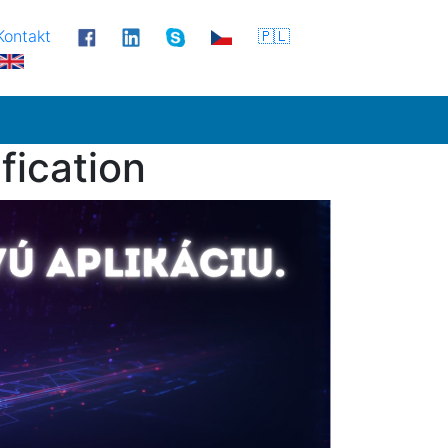
Kontakt
🇵🇱
fication