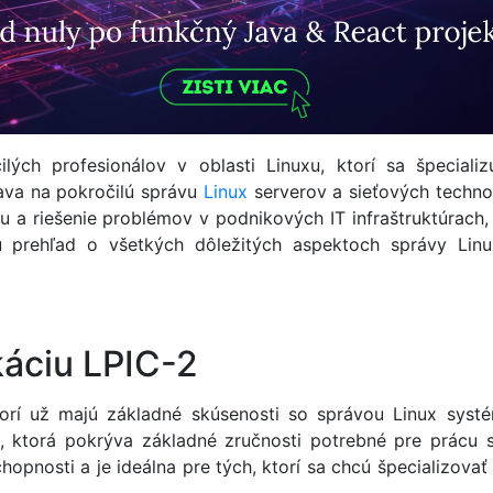
ilých profesionálov v oblasti Linuxu, ktorí sa špecial
riava na pokročilú správu
Linux
serverov a sieťových techno
 a riešenie problémov v podnikových IT infraštruktúrach, 
ajú prehľad o všetkých dôležitých aspektoch správy Li
káciu LPIC-2
ktorí už majú základné skúsenosti so správou Linux sys
1, ktorá pokrýva základné zručnosti potrebné pre prácu 
hopnosti a je ideálna pre tých, ktorí sa chcú špecializova