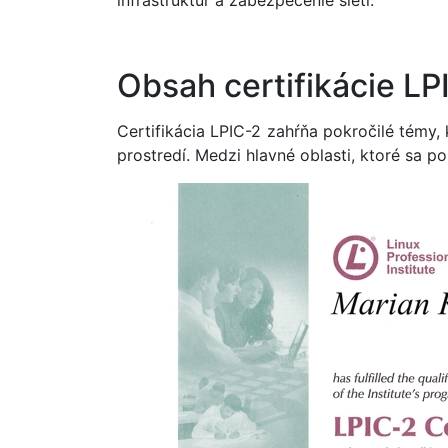
infraštruktúr a zabezpečenie sietí.
Obsah certifikácie LP
Certifikácia LPIC-2 zahŕňa pokročilé témy,
prostredí. Medzi hlavné oblasti, ktoré sa pok