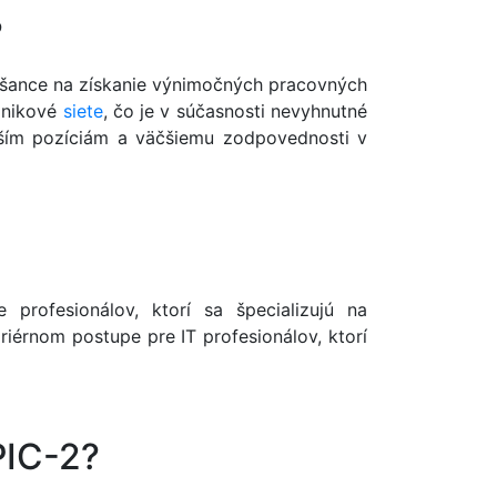
?
aše šance na získanie výnimočných pracovných
odnikové
siete
, čo je v súčasnosti nevyhnutné
yšším pozíciám a väčšiemu zodpovednosti v
 profesionálov, ktorí sa špecializujú na
riérnom postupe pre IT profesionálov, ktorí
PIC-2?