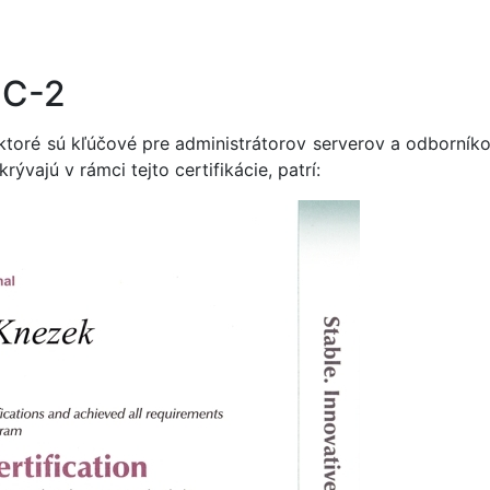
IC-2
 ktoré sú kľúčové pre administrátorov serverov a odborník
rývajú v rámci tejto certifikácie, patrí: