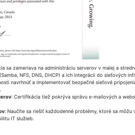
ácia sa zameriava na administráciu serverov v malej a stredn
Samba, NFS, DNS, DHCP) a ich integrácii do sieťových infr
nosti navrhnúť a implementovať bezpečné sieťové pripojen
.
verov
: Certifikácia tiež pokrýva správu e-mailových a web
ov
: Naučíte sa riešiť každodenné problémy, ktoré sa môžu v
itu IT služieb.