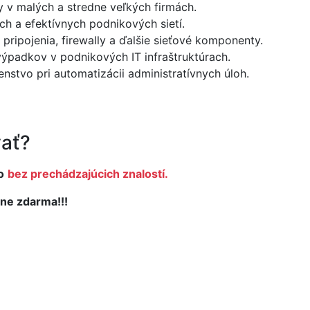
 v malých a stredne veľkých firmách.
h a efektívnych podnikových sietí.
ripojenia, firewally a ďalšie sieťové komponenty.
ýpadkov v podnikových IT infraštruktúrach.
enstvo pri automatizácii administratívnych úloh.
ať?
o
bez prechádzajúcich znalostí.
ne zdarma!!!