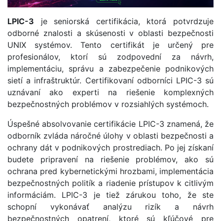
LPIC-3
je seniorská certifikácia, ktorá potvrdzuje
odborné znalosti a skúsenosti v oblasti bezpečnosti
UNIX systémov. Tento certifikát je určený pre
profesionálov, ktorí sú zodpovední za návrh,
implementáciu, správu a zabezpečenie podnikových
sietí a infraštruktúr. Certifikovaní odborníci LPIC-3 sú
uznávaní ako experti na riešenie komplexných
bezpečnostných problémov v rozsiahlých systémoch.
Úspešné absolvovanie certifikácie LPIC-3 znamená, že
odborník zvláda náročné úlohy v oblasti bezpečnosti a
ochrany dát v podnikových prostrediach. Po jej získaní
budete pripravení na riešenie problémov, ako sú
ochrana pred kybernetickými hrozbami, implementácia
bezpečnostných politík a riadenie prístupov k citlivým
informáciám. LPIC-3 je tiež zárukou toho, že ste
schopní vykonávať analýzu rizík a návrh
bezpečnostných opatrení, ktoré sú kľúčové pre