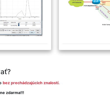
ať?
o
bez prechádzajúcich znalostí.
ne zdarma!!!