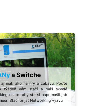
ANy
a Switche
 aj inak ako na hry a zábavu. Poďte
Iba týždeň Vám stačí a máš skvelé
ingu nato, aby ste si napr. našli job
neer. Stačí prijať Networking výzvu