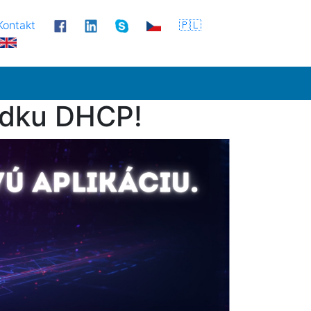
Kontakt
🇵🇱
adku DHCP!