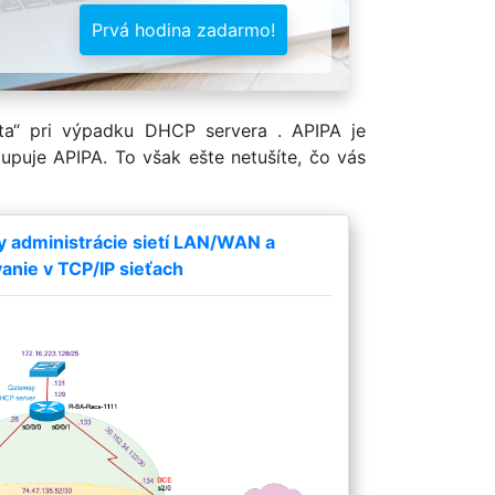
Prvá hodina zadarmo!
nta“ pri výpadku DHCP servera . APIPA je
uje APIPA. To však ešte netušíte, čo vás
y administrácie sietí LAN/WAN a
nie v TCP/IP sieťach