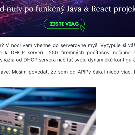
? V noci vám vbehne do serverovne myš. Vytypuje si váš 
mo k DHCP serveru. 250 firemných počítačov nečinne
snažia od DHCP servera načítať svoju dynamickú konfigurác
áve. Musím povedať, že som od APIPy čakal niečo viac. Ke