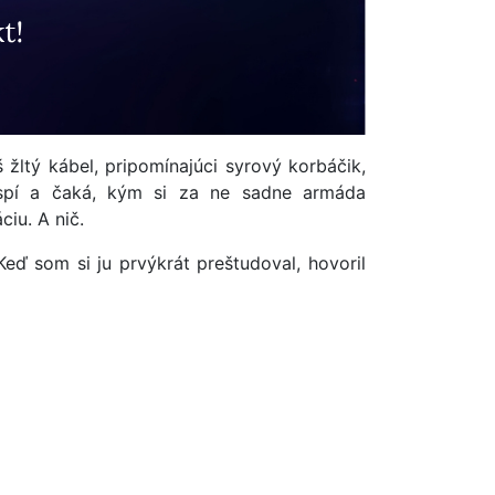
žltý kábel, pripomínajúci syrový korbáčik,
 spí a čaká, kým si za ne sadne armáda
iu. A nič.
ď som si ju prvýkrát preštudoval, hovoril