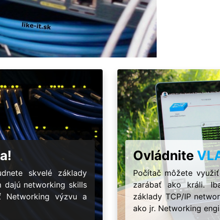
a!
Ovládnite
VL
dnete skvelé základy
Počítač môžete využiť
m dajú networking skills
zarábať ako králi. 
ať Networking výzvu a
základy TCP/IP network
ako jr. Networking engi