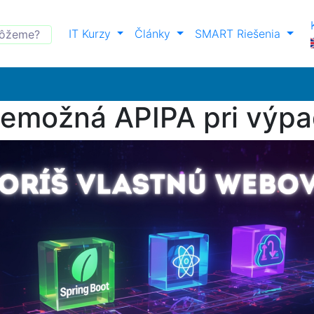
IT Kurzy
Články
SMART Riešenia
nemožná APIPA pri výp