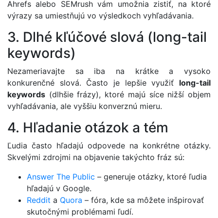
Ahrefs alebo SEMrush vám umožnia zistiť, na ktoré
výrazy sa umiestňujú vo výsledkoch vyhľadávania.
3. Dlhé kľúčové slová (long-tail
keywords)
Nezameriavajte sa iba na krátke a vysoko
konkurenčné slová. Často je lepšie využiť
long-tail
keywords
(dlhšie frázy), ktoré majú síce nižší objem
vyhľadávania, ale vyššiu konverznú mieru.
4. Hľadanie otázok a tém
Ľudia často hľadajú odpovede na konkrétne otázky.
Skvelými zdrojmi na objavenie takýchto fráz sú:
Answer The Public
– generuje otázky, ktoré ľudia
hľadajú v Google.
Reddit
a
Quora
– fóra, kde sa môžete inšpirovať
skutočnými problémami ľudí.