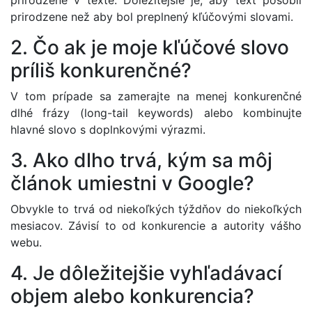
prirodzene v texte. Dôležitejšie je, aby text pôsobil
prirodzene než aby bol preplnený kľúčovými slovami.
2. Čo ak je moje kľúčové slovo
príliš konkurenčné?
V tom prípade sa zamerajte na menej konkurenčné
dlhé frázy (long-tail keywords) alebo kombinujte
hlavné slovo s doplnkovými výrazmi.
3. Ako dlho trvá, kým sa môj
článok umiestni v Google?
Obvykle to trvá od niekoľkých týždňov do niekoľkých
mesiacov. Závisí to od konkurencie a autority vášho
webu.
4. Je dôležitejšie vyhľadávací
objem alebo konkurencia?