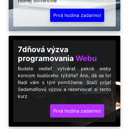
rodnej Slovenčine
Prvá hodina zadarmo!
7dňová výzva
programovania
Webu
Budete vedieť vytvárať pekné weby
koncom budúceho týždňa? Áno, dá sa to!
Radi vám s tým pomôžeme. Stačí prijať
Sedemdňovú výzvu a rezervovať si tento
kurz
Prvá hodina zadarmo!