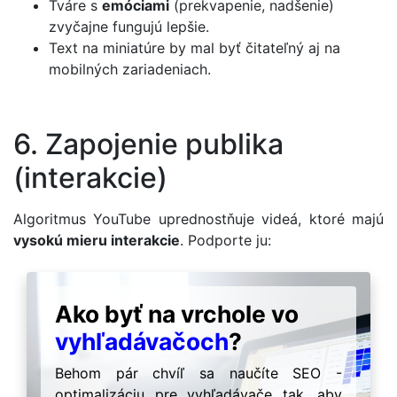
Tváre s
emóciami
(prekvapenie, nadšenie)
zvyčajne fungujú lepšie.
Text na miniatúre by mal byť čitateľný aj na
mobilných zariadeniach.
6. Zapojenie publika
(interakcie)
Algoritmus YouTube uprednostňuje videá, ktoré majú
vysokú mieru interakcie
. Podporte ju:
Ako byť na vrchole vo
vyhľadávačoch
?
Behom pár chvíľ sa naučíte SEO -
optimalizáciu pre vyhľadávače tak, aby