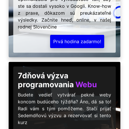
ste sa dostali vysoko v Googli. Know-how
z praxe, dôkazom sú preukázateľné
výsledky. Začnite hneď, online, v našej
rodnej Slovenčine
Prvá hodina zadarmo!
7dňová výzva
programovania
Webu
Budete vedieť vytvárať pekné weby
koncom budúceho týždňa? Áno, dá sa to!
Radi vám s tým pomôžeme. Stačí prijať
Sedemdňovú výzvu a rezervovať si tento
kurz