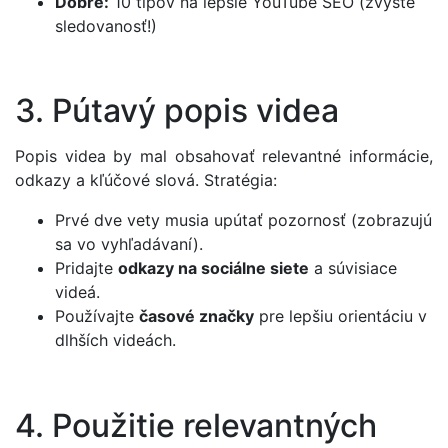
Dobré:
10 tipov na lepšie YouTube SEO (zvýšte
sledovanosť!)
3. Pútavý popis videa
Popis videa by mal obsahovať relevantné informácie,
odkazy a kľúčové slová. Stratégia:
Prvé dve vety musia upútať pozornosť (zobrazujú
sa vo vyhľadávaní).
Pridajte
odkazy na sociálne siete
a súvisiace
videá.
Používajte
časové značky
pre lepšiu orientáciu v
dlhších videách.
4. Použitie relevantných