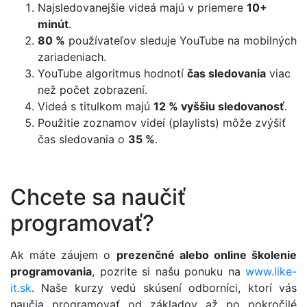
Najsledovanejšie videá majú v priemere
10+
minút
.
80 %
používateľov sleduje YouTube na mobilných
zariadeniach.
YouTube algoritmus hodnotí
čas sledovania
viac
než počet zobrazení.
Videá s titulkom majú
12 % vyššiu sledovanosť
.
Použitie zoznamov videí (playlists) môže zvýšiť
čas sledovania o
35 %
.
Chcete sa naučiť
programovať?
Ak máte záujem o
prezenčné alebo online školenie
programovania
, pozrite si našu ponuku na
www.like-
it.sk
. Naše kurzy vedú skúsení odborníci, ktorí vás
naučia programovať od základov až po pokročilé