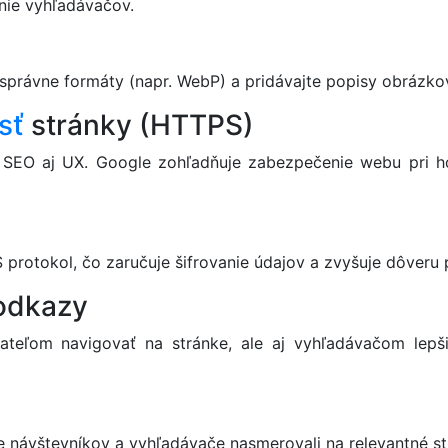
enie vyhľadávačov.
e správne formáty (napr. WebP) a pridávajte popisy obrázk
sť
stránky (HTTPS)
SEO aj UX. Google zohľadňuje zabezpečenie webu pri hodn
 protokol, čo zaručuje šifrovanie údajov a zvyšuje dôveru 
 odkazy
ateľom navigovať na stránke, ale aj vyhľadávačom lepšie
te návštevníkov a vyhľadávače nasmerovali na relevantné 