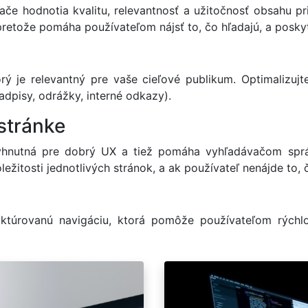
e hodnotia kvalitu, relevantnosť a užitočnosť obsahu pr
pretože pomáha používateľom nájsť to, čo hľadajú, a posky
orý je relevantný pre vaše cieľové publikum. Optimaliz
adpisy, odrážky, interné odkazy).
 stránke
vyhnutná pre dobrý UX a tiež pomáha vyhľadávačom spr
ežitosti jednotlivých stránok, a ak používateľ nenájde to, 
ruktúrovanú navigáciu, ktorá pomôže používateľom rýchlo