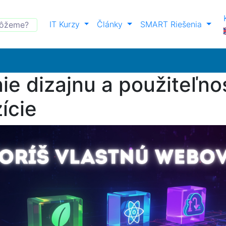
IT Kurzy
Články
SMART Riešenia
e dizajnu a použiteľnos
ície