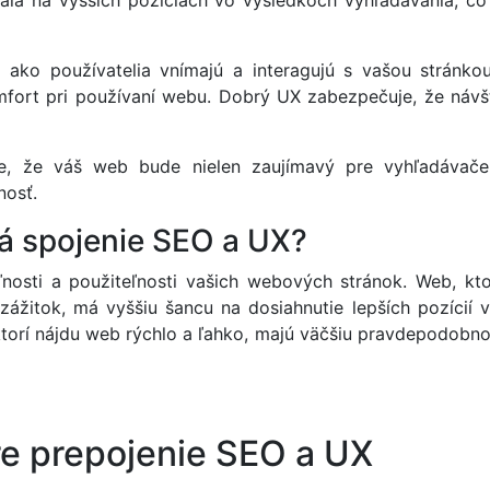
ala na vyšších pozíciách vo výsledkoch vyhľadávania, čo
, ako používatelia vnímajú a interagujú s vašou stránko
omfort pri používaní webu. Dobrý UX zabezpečuje, že návšt
, že váš web bude nielen zaujímavý pre vyhľadávače, 
nosť.
á spojenie SEO a UX?
ľnosti a použiteľnosti vašich webových stránok. Web, kto
zážitok, má vyššiu šancu na dosiahnutie lepších pozícií 
, ktorí nájdu web rýchlo a ľahko, majú väčšiu pravdepodobnos
re prepojenie SEO a UX