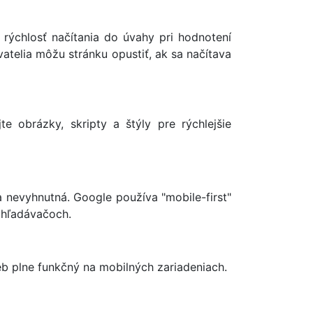
 rýchlosť načítania do úvahy pri hodnotení
atelia môžu stránku opustiť, ak sa načítava
e obrázky, skripty a štýly pre rýchlejšie
a nevyhnutná. Google používa "mobile-first"
vyhľadávačoch.
eb plne funkčný na mobilných zariadeniach.