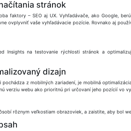
 načítania stránok
 oba faktory – SEO aj UX. Vyhľadávače, ako Google, berú
ne ovplyvniť vaše vyhľadávacie pozície. Rovnako aj použív
 Insights na testovanie rýchlosti stránok a optimalizujt
malizovaný dizajn
 pochádza z mobilných zariadení, je mobilná optimalizáci
ú verziu webu ako prioritnú pri určovaní jeho pozícií vo 
pôsobí rôznym veľkostiam obrazoviek, a zaistite, aby bol w
obsah