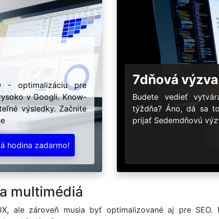
7dňová výzva
 - optimalizáciu pre
 vysoko v Googli. Know-
Budete vedieť vytv
eľné výsledky. Začnite
týždňa? Áno, dá sa t
ne
prijať Sedemdňovú výzv
vá hodina zadarmo!
 a multimédiá
X, ale zároveň musia byť optimalizované aj pre SEO.