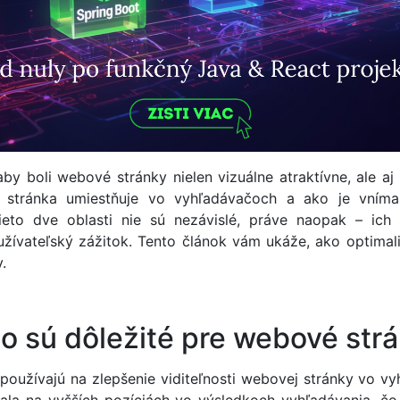
by boli webové stránky nielen vizuálne atraktívne, ale aj
stránka umiestňuje vo vyhľadávačoch a ako je vníma
ieto dve oblasti nie sú nezávislé, práve naopak – ich
oužívateľský zážitok. Tento článok vám ukáže, ako optim
.
o sú dôležité pre webové str
 používajú na zlepšenie viditeľnosti webovej stránky vo v