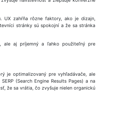
 zvyšuje návštevnosť a zlepšuje konverzné
u. UX zahŕňa rôzne faktory, ako je dizajn,
evníci stránky sú spokojní a že sa stránka
ale aj príjemný a ľahko použiteľný pre
rý je optimalizovaný pre vyhľadávače, ale
v SERP (Search Engine Results Pages) a na
ť, že sa vrátia, čo zvyšuje nielen organickú