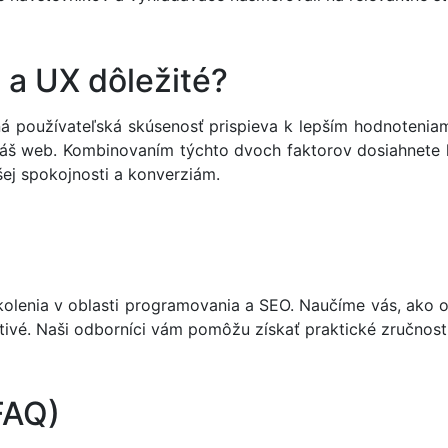
 a UX dôležité?
ná používateľská skúsenosť prispieva k lepším hodnoteniam
š web. Kombinovaním týchto dvoch faktorov dosiahnete le
šej spokojnosti a konverziám.
olenia v oblasti programovania a SEO. Naučíme vás, ako o
vetivé. Naši odborníci vám pomôžu získať praktické zručnos
FAQ)