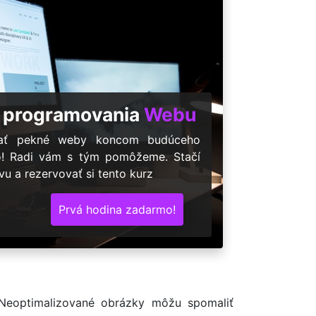
 programovania
Webu
árať pekné weby koncom budúceho
o! Radi vám s tým pomôžeme. Stačí
u a rezervovať si tento kurz
Prvá hodina zadarmo!
 Neoptimalizované obrázky môžu spomaliť