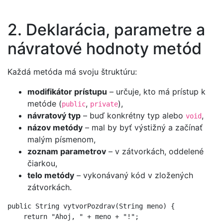
2. Deklarácia, parametre a
návratové hodnoty metód
Každá metóda má svoju štruktúru:
modifikátor prístupu
– určuje, kto má prístup k
metóde (
,
),
public
private
návratový typ
– buď konkrétny typ alebo
,
void
názov metódy
– mal by byť výstižný a začínať
malým písmenom,
zoznam parametrov
– v zátvorkách, oddelené
čiarkou,
telo metódy
– vykonávaný kód v zložených
zátvorkách.
public String vytvorPozdrav(String meno) {

    return "Ahoj, " + meno + "!";
