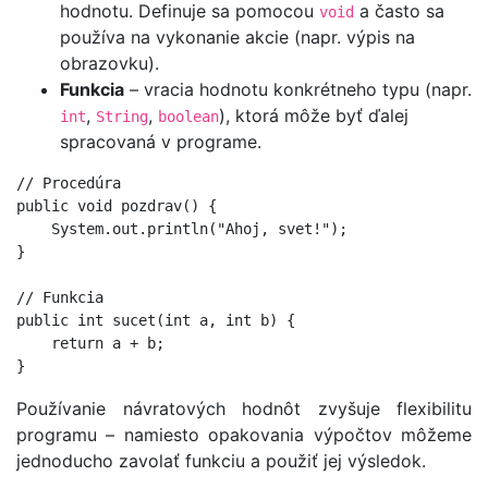
hodnotu. Definuje sa pomocou
a často sa
void
používa na vykonanie akcie (napr. výpis na
obrazovku).
Funkcia
– vracia hodnotu konkrétneho typu (napr.
,
,
), ktorá môže byť ďalej
int
String
boolean
spracovaná v programe.
// Procedúra

public void pozdrav() {

    System.out.println("Ahoj, svet!");

}

// Funkcia

public int sucet(int a, int b) {

    return a + b;

Používanie návratových hodnôt zvyšuje flexibilitu
programu – namiesto opakovania výpočtov môžeme
jednoducho zavolať funkciu a použiť jej výsledok.