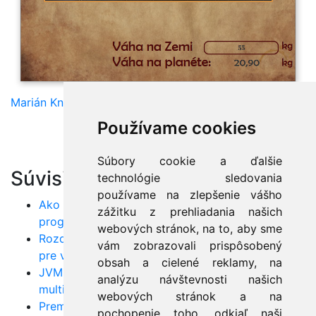
Marián Knězek
Používame cookies
Súbory cookie a ďalšie
Súvisiace články:
technológie sledovania
používame na zlepšenie vášho
Ako začať s Javou: Prvý krok ku kariére
zážitku z prehliadania našich
programátora
webových stránok, na to, aby sme
Rozdiely medzi Java, C++ a C#: Ktorý jazyk je
vám zobrazovali prispôsobený
pre vás najvhodnejší?
obsah a cielené reklamy, na
JVM: Ako funguje a prečo je kľúčom k
analýzu návštevnosti našich
multiplatformovej Jave
webových stránok a na
Premenné a dátové typy v Jave: Od primitív po
pochopenie toho, odkiaľ naši