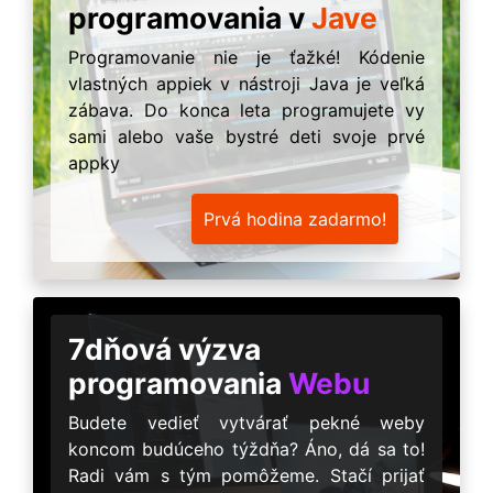
programovania v
Jave
Programovanie nie je ťažké! Kódenie
vlastných appiek v nástroji Java je veľká
zábava. Do konca leta programujete vy
sami alebo vaše bystré deti svoje prvé
appky
Prvá hodina zadarmo!
7dňová výzva
programovania
Webu
Budete vedieť vytvárať pekné weby
koncom budúceho týždňa? Áno, dá sa to!
Radi vám s tým pomôžeme. Stačí prijať