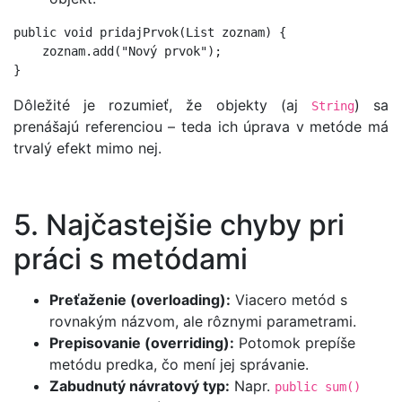
public void pridajPrvok(List
 zoznam) {

    zoznam.add("Nový prvok");

Dôležité je rozumieť, že objekty (aj
) sa
String
prenášajú referenciou – teda ich úprava v metóde má
trvalý efekt mimo nej.
5. Najčastejšie chyby pri
práci s metódami
Preťaženie (overloading):
Viacero metód s
rovnakým názvom, ale rôznymi parametrami.
Prepisovanie (overriding):
Potomok prepíše
metódu predka, čo mení jej správanie.
Zabudnutý návratový typ:
Napr.
public sum()