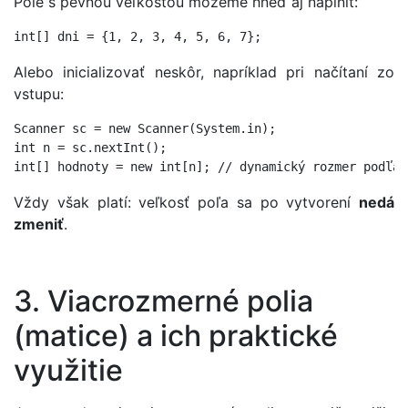
Pole s pevnou veľkosťou môžeme hneď aj naplniť:
Alebo inicializovať neskôr, napríklad pri načítaní zo
vstupu:
Scanner sc = new Scanner(System.in);

int n = sc.nextInt();

Vždy však platí: veľkosť poľa sa po vytvorení
nedá
zmeniť
.
3. Viacrozmerné polia
(matice) a ich praktické
využitie