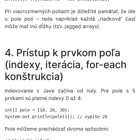
Pri viacrozmerných poliach je dôležité pamätať, že ide
o pole polí – teda napríklad každá „riadková“ časť
môže mať inú dĺžku (tzv. jagged arrays).
4. Prístup k prvkom poľa
(indexy, iterácia, for-each
konštrukcia)
Indexovanie v Jave začína od nuly. Pre pole s 5
prvkami sú platné indexy 0 až 4:
int[] pole = {10, 20, 30};

Pole môžeme prechádzať dvoma spôsobmi: