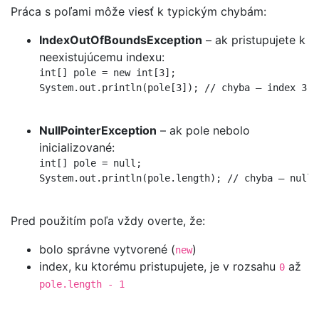
Práca s poľami môže viesť k typickým chybám:
IndexOutOfBoundsException
– ak pristupujete k
neexistujúcemu indexu:
int[] pole = new int[3];

System.out.println(pole[3]); // chyba – index 3 n
NullPointerException
– ak pole nebolo
inicializované:
int[] pole = null;

System.out.println(pole.length); // chyba – null

Pred použitím poľa vždy overte, že:
bolo správne vytvorené (
)
new
index, ku ktorému pristupujete, je v rozsahu
až
0
pole.length - 1