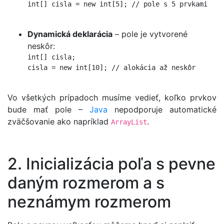
int[] cisla = new int[5]; // pole s 5 prvkami

Dynamická deklarácia
– pole je vytvorené
neskôr:
int[] cisla;

cisla = new int[10]; // alokácia až neskôr

Vo všetkých prípadoch musíme vedieť, koľko prvkov
bude mať pole –
Java
nepodporuje automatické
zväčšovanie ako napríklad
.
ArrayList
2. Inicializácia poľa s pevne
daným rozmerom a s
neznámym rozmerom