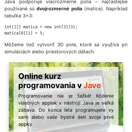
Java podporuje viacrozmerné polia – najčastejšie
používané sú
dvojrozmerné polia
(matice). Napríklad
tabuľka 3x3:
int[][] matica = new int[3][3];

Môžeme tiež vytvoriť 3D pole, ktoré sa využíva pri
simuláciách alebo priestorových dátach:
Online kurz
programovania v
Jave
Programovanie nie je ťažké! Kódenie
vlastných appiek v nástroji Java je veľká
zábava. Do konca leta programujete vy
sami alebo vaše bystré deti svoje prvé
appky