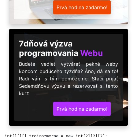
Prvá hodina zadarmo!
7dňová výzva
programovania
Webu
Budete vedieť vytvárať pekné weby
koncom budúceho týždňa? Áno, dá sa to!
Radi vám s tým pomôžeme. Stačí prijať
Sedemdňovú výzvu a rezervovať si tento
kurz
Prvá hodina zadarmo!