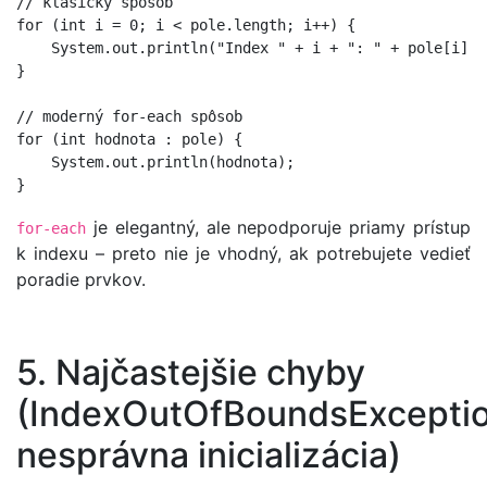
// klasický spôsob

for (int i = 0; i < pole.length; i++) {

    System.out.println("Index " + i + ": " + pole[i]);

}

// moderný for-each spôsob

for (int hodnota : pole) {

    System.out.println(hodnota);

je elegantný, ale nepodporuje priamy prístup
for-each
k indexu – preto nie je vhodný, ak potrebujete vedieť
poradie prvkov.
5. Najčastejšie chyby
(IndexOutOfBoundsExceptio
nesprávna inicializácia)