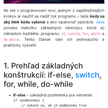
Ak ste v programovaní noví, jedným z najdôležitejších
krokov je naučiť sa riadiť tok programu – teda
kedy sa
aký blok kódu vykoná
a ako opakovať operácie.
Java
ponúka niekoľko základných nástrojov, ktoré sú
základom každého programu:
,
,
,
a
if
switch
for
while
. Tento článok vám ich jednoducho a
do-while
prakticky vysvetlí.
1. Prehľad základných
konštrukcií: if-else,
switch
,
for, while, do-while
if-else
– základná podmienka pre vetvenie:
if (podmienka) {

    // vykoná sa, ak je podmienka true
