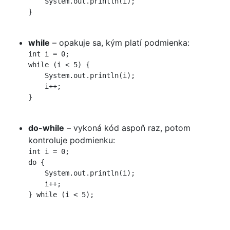
    System.out.println(i);

}

while
– opakuje sa, kým platí podmienka:
int i = 0;

while (i < 5) {

    System.out.println(i);

    i++;

}

do-while
– vykoná kód aspoň raz, potom
kontroluje podmienku:
int i = 0;

do {

    System.out.println(i);

    i++;

} while (i < 5);
