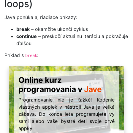
loops)
Java ponúka aj riadiace príkazy:
break
– okamžite ukončí cyklus
continue
– preskočí aktuálnu iteráciu a pokračuje
ďalšou
Príklad s
:
break
Online kurz
programovania v
Jave
Programovanie nie je ťažké! Kódenie
vlastných appiek v nástroji Java je veľká
zábava. Do konca leta programujete vy
sami alebo vaše bystré deti svoje prvé
appky