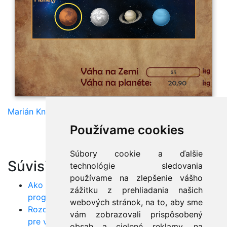
Marián Knězek
Používame cookies
Súbory cookie a ďalšie
Súvisiace články:
technológie sledovania
používame na zlepšenie vášho
Ako začať s Javou: Prvý krok ku kariére
zážitku z prehliadania našich
programátora
webových stránok, na to, aby sme
Rozdiely medzi Java, C++ a C#: Ktorý jazyk je
vám zobrazovali prispôsobený
pre vás najvhodnejší?
obsah a cielené reklamy, na