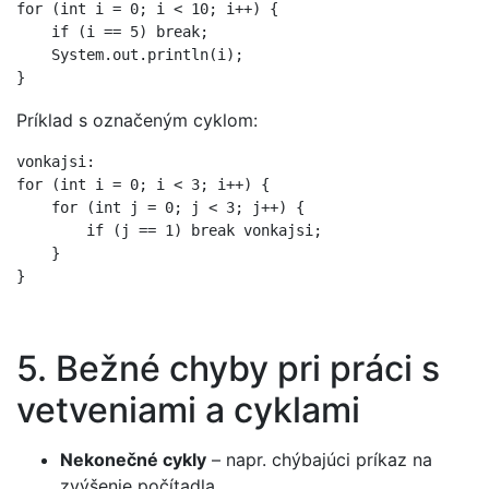
for (int i = 0; i < 10; i++) {

    if (i == 5) break;

    System.out.println(i);

Príklad s označeným cyklom:
vonkajsi:

for (int i = 0; i < 3; i++) {

    for (int j = 0; j < 3; j++) {

        if (j == 1) break vonkajsi;

    }

5. Bežné chyby pri práci s
vetveniami a cyklami
Nekonečné cykly
– napr. chýbajúci príkaz na
zvýšenie počítadla