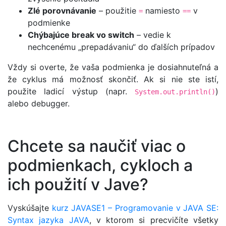
Zlé porovnávanie
– použitie
namiesto
v
=
==
podmienke
Chýbajúce break vo switch
– vedie k
nechcenému „prepadávaniu“ do ďalších prípadov
Vždy si overte, že vaša podmienka je dosiahnuteľná a
že cyklus má možnosť skončiť. Ak si nie ste istí,
použite ladicí výstup (napr.
)
System.out.println()
alebo debugger.
Chcete sa naučiť viac o
podmienkach, cykloch a
ich použití v Jave?
Vyskúšajte
kurz JAVASE1 – Programovanie v JAVA SE:
Syntax jazyka JAVA
, v ktorom si precvičíte všetky