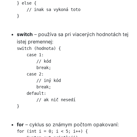
} else {

    // inak sa vykoná toto

}

switch
– používa sa pri viacerých hodnotách tej
istej premennej:
switch (hodnota) {

    case 1:

        // kód

        break;

    case 2:

        // iný kód

        break;

    default:

        // ak nič nesedí

}

for
– cyklus so známym počtom opakovaní:
for (int i = 0; i < 5; i++) {
