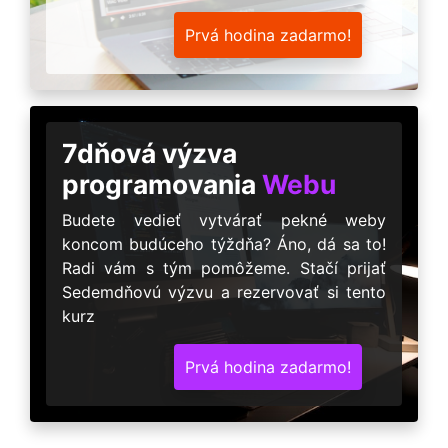
Prvá hodina zadarmo!
7dňová výzva
programovania
Webu
Budete vedieť vytvárať pekné weby
koncom budúceho týždňa? Áno, dá sa to!
Radi vám s tým pomôžeme. Stačí prijať
Sedemdňovú výzvu a rezervovať si tento
kurz
Prvá hodina zadarmo!