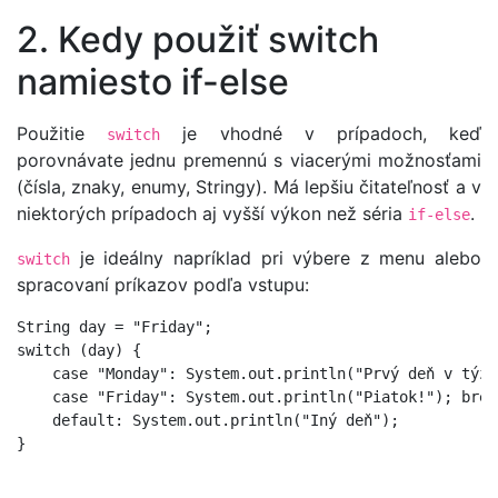
2. Kedy použiť switch
namiesto if-else
Použitie
je vhodné v prípadoch, keď
switch
porovnávate jednu premennú s viacerými možnosťami
(čísla, znaky, enumy, Stringy). Má lepšiu čitateľnosť a v
niektorých prípadoch aj vyšší výkon než séria
.
if-else
je ideálny napríklad pri výbere z menu alebo
switch
spracovaní príkazov podľa vstupu:
String day = "Friday";

switch (day) {

    case "Monday": System.out.println("Prvý deň v týžd
    case "Friday": System.out.println("Piatok!"); break
    default: System.out.println("Iný deň");
