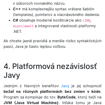
v súboroch rovnakého názvu.
C++
má komplexnejšiu syntax vrátane šablón
(templates), pointerov a viacnásobného dedenia.
C#
obsahuje moderné konštrukcie ako
,
LINQ
a integrované vlastnosti platformy
async/await
.NET.
Ak chcete jasné pravidlá a menšie riziko syntaktických
pascí, Java je často lepšou voľbou.
4. Platformová nezávislosť
Javy
Jedným z hlavných benefitov
Javy
je jej schopnosť
bežať na rôznych platformách bez zmien v kóde
.
Program sa kompiluje do tzv.
ByteCode
, ktorý beží na
JVM (Java Virtual Machine)
. Vďaka tomu je Java