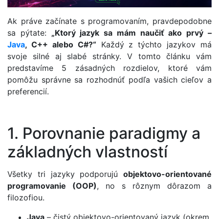
Ak práve začínate s programovaním, pravdepodobne
sa pýtate:
„Ktorý jazyk sa mám naučiť ako prvý –
Java
, C++ alebo C#?“
Každý z týchto jazykov má
svoje silné aj slabé stránky. V tomto článku vám
predstavíme 5 zásadných rozdielov, ktoré vám
pomôžu správne sa rozhodnúť podľa vašich cieľov a
preferencií.
1. Porovnanie paradigmy a
základných vlastností
Všetky tri jazyky podporujú
objektovo-orientované
programovanie (OOP)
, no s rôznym dôrazom a
filozofiou.
Java
– čistý objektovo-orientovaný jazyk (okrem