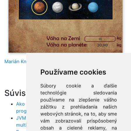
Marián Knězek
Používame cookies
Súbory cookie a ďalšie
Súvisiace články:
technológie sledovania
používame na zlepšenie vášho
Ako začať s Javou: Prvý krok ku kariére
zážitku z prehliadania našich
programátora
webových stránok, na to, aby sme
JVM: Ako funguje a prečo je kľúčom k
vám zobrazovali prispôsobený
multiplatformovej Jave
obsah a cielené reklamy, na