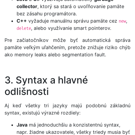
collector
, ktorý sa stará o uvoľňovanie pamäte
bez zásahu programátora.
C++
vyžaduje manuálnu správu pamäte cez
,
new
, alebo využívanie smart pointerov.
delete
Pre začiatočníkov môže byť automatická správa
pamäte veľkým uľahčením, pretože znižuje riziko chýb
ako memory leaks alebo segmentation fault.
3. Syntax a hlavné
odlišnosti
Aj keď všetky tri jazyky majú podobnú základnú
syntax, existujú výrazné rozdiely:
Java
má jednoduchšiu a konzistentnú syntax,
napr. žiadne ukazovatele, všetky triedy musia byť