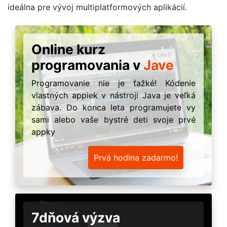
ideálna pre vývoj multiplatformových aplikácií.
Online kurz
programovania v
Jave
Programovanie nie je ťažké! Kódenie
vlastných appiek v nástroji Java je veľká
zábava. Do konca leta programujete vy
sami alebo vaše bystré deti svoje prvé
appky
Prvá hodina zadarmo!
7dňová výzva