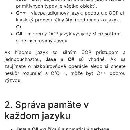
primitívnych typov je všetko objekt).
C++
– viacparadigmový jazyk, podporuje OOP aj
klasický procedurálny štýl (podobne ako jazyk
C).
C#
– moderný OOP jazyk vyvíjaný Microsoftom,
silne inšpirovaný Javou.
Ak hľadáte jazyk so silným OOP prístupom a
jednoduchosťou,
Java
a
C#
sú vhodné. Ak sa
zaujímate o nízkoúrovňové operácie alebo si chcete
neskôr rozumieť s C/C++, môže byť C++ dobrou
výzvou.
2. Správa pamäte v
každom jazyku
Java
a
C#
využívajú automatický
garbage