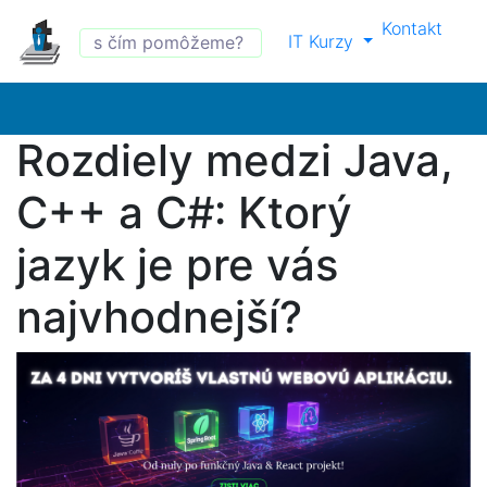
Kontakt
IT Kurzy
Rozdiely medzi Java,
C++ a C#: Ktorý
jazyk je pre vás
najvhodnejší?