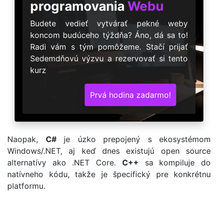
programovania
Webu
Budete vedieť vytvárať pekné weby
koncom budúceho týždňa? Áno, dá sa to!
Radi vám s tým pomôžeme. Stačí prijať
Sedemdňovú výzvu a rezervovať si tento
kurz
Prvá hodina zadarmo!
Naopak,
C#
je úzko prepojený s ekosystémom
Windows/.NET, aj keď dnes existujú open source
alternatívy ako .NET Core.
C++
sa kompiluje do
natívneho kódu, takže je špecifický pre konkrétnu
platformu.