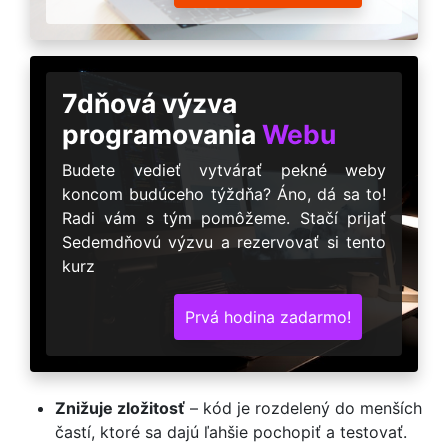
7dňová výzva
programovania
Webu
Budete vedieť vytvárať pekné weby
koncom budúceho týždňa? Áno, dá sa to!
Radi vám s tým pomôžeme. Stačí prijať
Sedemdňovú výzvu a rezervovať si tento
kurz
Prvá hodina zadarmo!
Znižuje zložitosť
– kód je rozdelený do menších
častí, ktoré sa dajú ľahšie pochopiť a testovať.