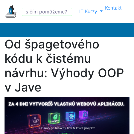
Kontakt
IT Kurzy
Od špagetového
kódu k čistému
návrhu: Výhody OOP
v Jave