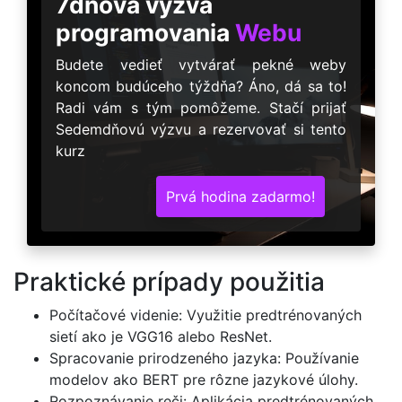
7dňová výzva
programovania
Webu
Budete vedieť vytvárať pekné weby
koncom budúceho týždňa? Áno, dá sa to!
Radi vám s tým pomôžeme. Stačí prijať
Sedemdňovú výzvu a rezervovať si tento
kurz
Prvá hodina zadarmo!
Praktické prípady použitia
Počítačové videnie: Využitie predtrénovaných
sietí ako je VGG16 alebo ResNet.
Spracovanie prirodzeného jazyka: Používanie
modelov ako BERT pre rôzne jazykové úlohy.
Rozpoznávanie reči: Aplikácia predtrénovaných