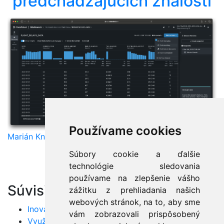
predchádzajúcich znalostí
Používame cookies
Marián Knězek
Súbory cookie a ďalšie
technológie sledovania
používame na zlepšenie vášho
Súvisiace články:
zážitku z prehliadania našich
webových stránok, na to, aby sme
Inovatívne techniky prípravy dát pre AI modely
vám zobrazovali prispôsobený
Využitie neurónových sietí v reálnych projektoch