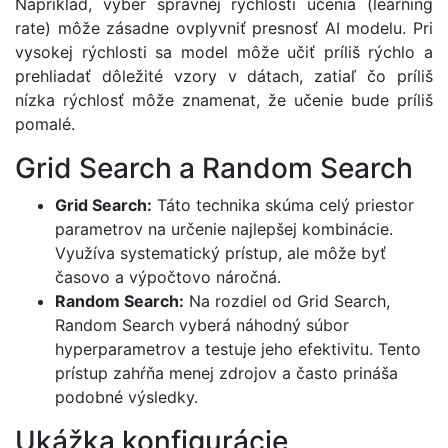
Napríklad, výber správnej rýchlosti učenia (learning
rate) môže zásadne ovplyvniť presnosť AI modelu. Pri
vysokej rýchlosti sa model môže učiť príliš rýchlo a
prehliadať dôležité vzory v dátach, zatiaľ čo príliš
nízka rýchlosť môže znamenat, že učenie bude príliš
pomalé.
Grid Search a Random Search
Grid Search:
Táto technika skúma celý priestor
parametrov na určenie najlepšej kombinácie.
Využíva systematický prístup, ale môže byť
časovo a výpočtovo náročná.
Random Search:
Na rozdiel od Grid Search,
Random Search vyberá náhodný súbor
hyperparametrov a testuje jeho efektivitu. Tento
prístup zahŕňa menej zdrojov a často prináša
podobné výsledky.
Ukážka konfigurácie