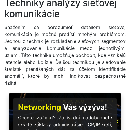
Techniky analýzy sieťovej
komunikácie
Snažením sa porozumieť detailom sieťovej
komunikácie je možné predísť mnohým problémom.
Jednou z techník je rozkladanie sieťových segmentov
a analyzovanie komunikácie medzi jednotlivými
uzlami. Táto technika umožňuje pochopiť, kde vznikajú
latencie alebo kolízie. Ďalšou technikou je sledovanie
štatistík prenášaných dát za účelom identifikácie
anomálií, ktoré by mohli indikovať bezpečnostné
riziká.
Networking
Vás výzýva!
Chcete zažiariť? Za 5 dní nadobudnete
skvelé základy administrácie TCP/IP sietí,