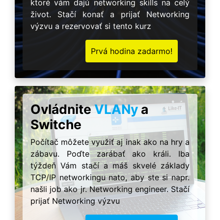
ktoré vám dajú networking skills na celý
život. Stačí konať a prijať Networking
výzvu a rezervovať si tento kurz
Prvá hodina zadarmo!
Ovládnite
VLANy
a
Switche
Počítač môžete využiť aj inak ako na hry a
zábavu. Poďte zarábať ako králi. Iba
týždeň Vám stačí a máš skvelé základy
TCP/IP networkingu nato, aby ste si napr.
našli job ako jr. Networking engineer. Stačí
prijať Networking výzvu