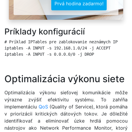
Prvá hodina zadarmo!
Príklady konfigurácií
# Príklad IPTables pre zablokovanie neznámych IP

iptables -A INPUT -s 192.168.1.0/24 -j ACCEPT

Optimalizácia výkonu siete
Optimalizácia výkonu sieťovej komunikácie môže
výrazne zvýšiť efektivitu systému. To zahŕňa
implementáciu
QoS
(Quality of Service), ktorá pomáha
v priorizácii kritických dátových tokov. Je dôležité
identifikovať a eliminovať úzke hrdlá pomocou
nástrojov ako Network Performance Monitor, ktorý