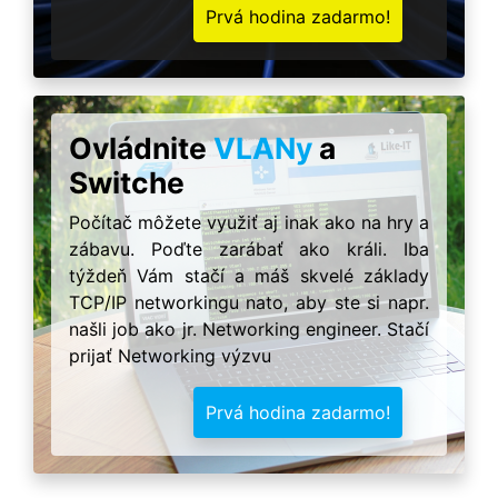
Prvá hodina zadarmo!
Ovládnite
VLANy
a
Switche
Počítač môžete využiť aj inak ako na hry a
zábavu. Poďte zarábať ako králi. Iba
týždeň Vám stačí a máš skvelé základy
TCP/IP networkingu nato, aby ste si napr.
našli job ako jr. Networking engineer. Stačí
prijať Networking výzvu
Prvá hodina zadarmo!