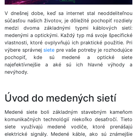
V dnešnej dobe, keď sa internet stal neoddeliteľnou
súčasťou našich životov, je dôležité pochopiť rozdiely
medzi dvoma základnými typmi káblových sietí:
medenými a optickými. Každý typ má svoje špecifické
vlastnosti, ktoré ovplyvňujú ich praktické použitie. Pri
výbere správnej
siete
pre vaše potreby je rozhodujúce
pochopiť, kde sú medené a optické siete
najefektívnejšie a aké sú ich hlavné výhody a
nevýhody.
Úvod do medených sietí
Medené siete boli základným stavebným kameňom
komunikačných technológií niekoľko desaťročí. Tieto
siete využívajú medené vodiče, ktoré prenášajú
elektrické signály. Medené káble, ako sú známejšie