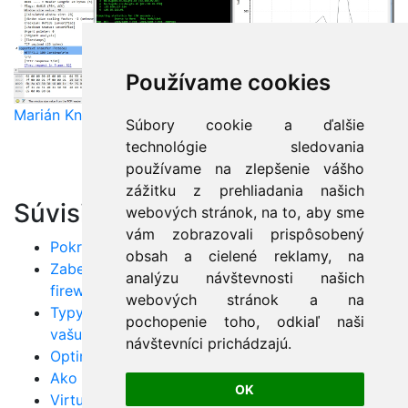
Používame cookies
Marián Knězek
Súbory cookie a ďalšie
technológie sledovania
používame na zlepšenie vášho
zážitku z prehliadania našich
Súvisiace články:
webových stránok, na to, aby sme
vám zobrazovali prispôsobený
Pokročilé techniky analýzy sieťovej komunikácie
obsah a cielené reklamy, na
Zabezpečenie siete pomocou aplikačných
analýzu návštevnosti našich
firewallov
webových stránok a na
Typy topológií: Výber správneho riešenia pre
pochopenie toho, odkiaľ naši
vašu sieť
návštevníci prichádzajú.
Optimalizácia siete cez QoS parametre
Ako zlepšiť spoľahlivosť a MTU vašej siete
OK
Virtuálne VLANy: Maximálne využitie špeciálnych