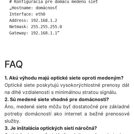
  # Konfigurácia pre domácu medenú sieť

  „Hostname: domácnosť

  Interface: eth0

  Address: 192.168.1.2

  Netmask: 255.255.255.0

  Gateway: 192.168.1.1”

FAQ
1. Akú výhodu majú optické siete oproti medeným?
Optické siete poskytujú vysokorýchlostné prenosy dát
na dlhé vzdialenosti s minimálnou stratou signálu.
2. Sú medené siete vhodné pre domácnosti?
Áno, medené siete môžu byť dostatočné pre základné
potreby domácností ako internet a bežné prenosové
služby.
3. Je inštalácia optických sietí náročná?