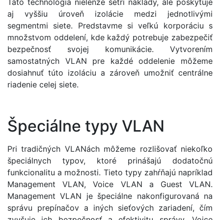
Táto technológia nielenže šetrí náklady, ale poskytuje
aj vyššiu úroveň izolácie medzi jednotlivými
segmentmi siete. Predstavme si veľkú korporáciu s
množstvom oddelení, kde každý potrebuje zabezpečiť
bezpečnosť svojej komunikácie. Vytvorením
samostatných VLAN pre každé oddelenie môžeme
dosiahnuť túto izoláciu a zároveň umožniť centrálne
riadenie celej siete.
Špeciálne typy VLAN
Pri tradičných VLANách môžeme rozlišovať niekoľko
špeciálnych typov, ktoré prinášajú dodatočnú
funkcionalitu a možnosti. Tieto typy zahŕňajú napríklad
Management VLAN, Voice VLAN a Guest VLAN.
Management VLAN je špeciálne nakonfigurovaná na
správu prepínačov a iných sieťových zariadení, čím
zvyšuje ich bezpečnosť a efektivitu správy. Voice