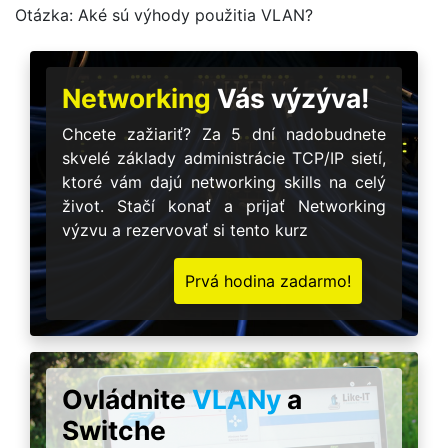
Otázka: Aké sú výhody použitia VLAN?
Networking
Vás výzýva!
Chcete zažiariť? Za 5 dní nadobudnete
skvelé základy administrácie TCP/IP sietí,
ktoré vám dajú networking skills na celý
život. Stačí konať a prijať Networking
výzvu a rezervovať si tento kurz
Prvá hodina zadarmo!
Ovládnite
VLANy
a
Switche