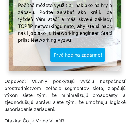
Počítač môžete využiť aj inak ako na hry a
zábavu. Poďte zarábať ako králi. Iba
týždeň Vám stačí a máš skvelé základy
TCP/IP networkingu nato, aby ste si napr.
našli job ako jr. Networking engineer. Stačí
prijať Networking výzvu
Prvá hodina zadarmo!
Odpoveď: VLANy poskytujú vyššiu bezpečnosť
prostredníctvom izolácie segmentov siete, zlepšujú
výkon siete tým, že minimalizujú broadcasty, a
zjednodušujú správu siete tým, že umožňujú logické
usporiadanie zariadení.
Otázka: Čo je Voice VLAN?