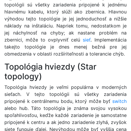
topológii sú všetky zariadenia pripojené k jednému
hlavnému kabelu, ktorý slúži ako zbernica. Hlavnou
výhodou tejto topológie je jej jednoduchosť a nižšie
náklady na inštaláciu. Napriek tomu, nedostatkom je
jej náchylnosť na chyby; ak nastane problém na
zbernici, môže to ovplyvniť celú
sieť
. Implementácia
takejto topológie je dnes menej bežná pre jej
obmedzenia v oblasti rozšíriteľnosti a tolerancie chýb.
Topológia hviezdy (Star
topology)
Topológia hviezdy je veľmi populárna v moderných
sieťach. V tejto topológii sú všetky zariadenia
pripojené k centrálnemu bodu, ktorý môže byť
switch
alebo hub. Táto topológia je známa svojou vysokou
spoľahlivosťou, keďže každé zariadenie je samostatne
pripojené k centru a ak jedno zariadenie zlyhá, zvyšok
siete funguje ďalej. Nevýhodou môže byť vyššia cena