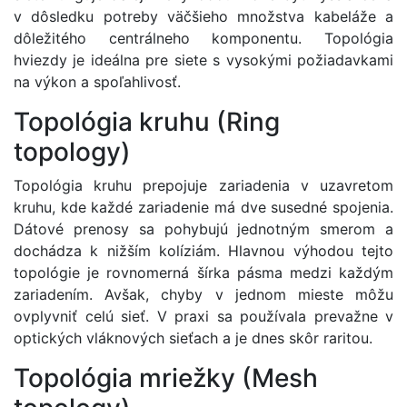
v dôsledku potreby väčšieho množstva kabeláže a
dôležitého centrálneho komponentu. Topológia
hviezdy je ideálna pre siete s vysokými požiadavkami
na výkon a spoľahlivosť.
Topológia kruhu (Ring
topology)
Topológia kruhu prepojuje zariadenia v uzavretom
kruhu, kde každé zariadenie má dve susedné spojenia.
Dátové prenosy sa pohybujú jednotným smerom a
dochádza k nižším kolíziám. Hlavnou výhodou tejto
topológie je rovnomerná šírka pásma medzi každým
zariadením. Avšak, chyby v jednom mieste môžu
ovplyvniť celú sieť. V praxi sa používala prevažne v
optických vláknových sieťach a je dnes skôr raritou.
Topológia mriežky (Mesh