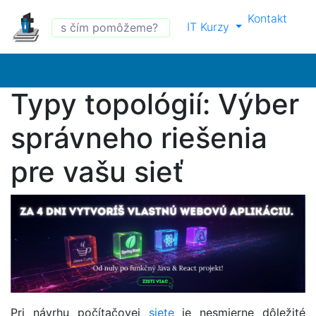
Kontakt
IT Kurzy
Typy topológií: Výber
správneho riešenia
pre vašu sieť
Pri návrhu počítačovej
siete
je nesmierne dôležité