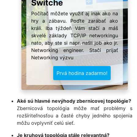
Switche
Počítač môžete využiť aj inak ako na
hry a zábavu. Poďte zarábať ako
králi. Iba týždeň Vám stačí a máš
skvelé základy TCP/IP networkingu
nato, aby ste si napr. našli job ako jr.
Networking engineer. Stačí prijať
Networking výzvu
Prvá hodina zadarmo!
Aké sú hlavné nevýhody zbernicovej topológie?
Zbernicová topológia môže mať problémy s
rozšíriteľnosťou a časté chyby jedného spojenia
môžu ovplyvniť celú sieť.
Je kruhová topológia stále relevantná?