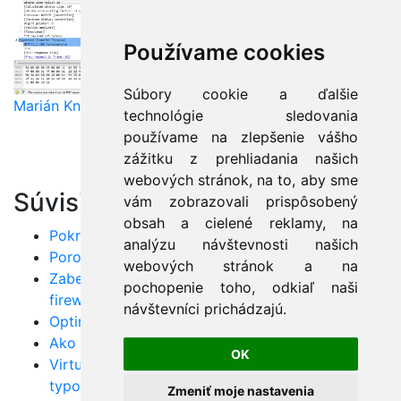
Používame cookies
Súbory cookie a ďalšie
Marián Knězek
technológie sledovania
používame na zlepšenie vášho
zážitku z prehliadania našich
webových stránok, na to, aby sme
Súvisiace články:
vám zobrazovali prispôsobený
obsah a cielené reklamy, na
Pokročilé techniky analýzy sieťovej komunikácie
analýzu návštevnosti našich
Porovnanie medených a optických sietí v praxi
webových stránok a na
Zabezpečenie siete pomocou aplikačných
pochopenie toho, odkiaľ naši
firewallov
návštevníci prichádzajú.
Optimalizácia siete cez QoS parametre
Ako zlepšiť spoľahlivosť a MTU vašej siete
OK
Virtuálne VLANy: Maximálne využitie špeciálnych
typov
Zmeniť moje nastavenia