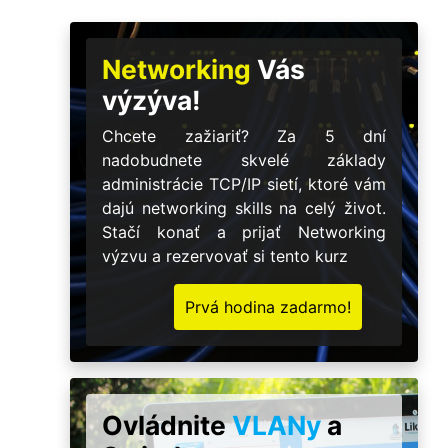
Networking
Vás
výzýva!
Chcete zažiariť? Za 5 dní
nadobudnete skvelé základy
administrácie TCP/IP sietí, ktoré vám
dajú networking skills na celý život.
Stačí konať a prijať Networking
výzvu a rezervovať si tento kurz
Prvá hodina zadarmo!
Ovládnite
VLANy
a