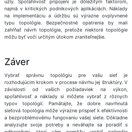
uzly. Spoľahlivosť pripojení je dôležitým faktorom,
najmä v kritických podnikových aplikáciách. Náklady
na implementáciu a údržbu sú výrazne ovplyvnené
typu topológie. Bezpečnostné opatrenia by mali
zahŕňať návrh topológie, pretože niektoré topológie
môžu byť voči určitým útokom zraniteľnejšie.
Záver
Vybrať správnu topológiu pre vašu sieť je
rozhodujúcim krokom v procese návrhu jej štruktúry. V
závislosti od vašich požiadaviek na výkon,
spoľahlivosť a náklady si môžete vybrať z rôznych
typov topológií. Pamätajte, že dobre navrhnutá
sieťová topológia môže výrazne prispieť k efektívnosti
a bezproblémovému fungovaniu vašej siete. Dôkladne
analyzujte svoje potreby a neváhajte sa poradiť s
odborníkmi, ktorí vám pomôžu urobiť najlepšie