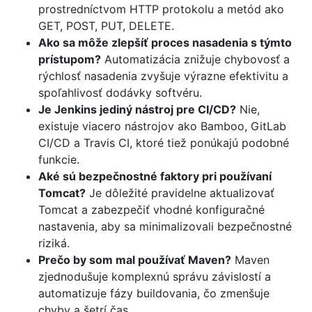
prostredníctvom HTTP protokolu a metód ako
GET, POST, PUT, DELETE.
Ako sa môže zlepšíť proces nasadenia s týmto
prístupom?
Automatizácia znižuje chybovosť a
rýchlosť nasadenia zvyšuje výrazne efektivitu a
spoľahlivosť dodávky softvéru.
Je Jenkins jediný nástroj pre CI/CD?
Nie,
existuje viacero nástrojov ako Bamboo, GitLab
CI/CD a Travis CI, ktoré tiež ponúkajú podobné
funkcie.
Aké sú bezpečnostné faktory pri používaní
Tomcat?
Je dôležité pravidelne aktualizovať
Tomcat a zabezpečiť vhodné konfiguračné
nastavenia, aby sa minimalizovali bezpečnostné
riziká.
Prečo by som mal používať Maven?
Maven
zjednodušuje komplexnú správu závislostí a
automatizuje fázy buildovania, čo zmenšuje
chyby a šetrí čas.