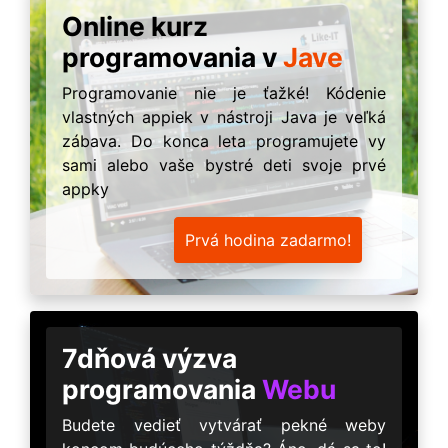
Online kurz
programovania v
Jave
Programovanie nie je ťažké! Kódenie
vlastných appiek v nástroji Java je veľká
zábava. Do konca leta programujete vy
sami alebo vaše bystré deti svoje prvé
appky
Prvá hodina zadarmo!
7dňová výzva
programovania
Webu
Budete vedieť vytvárať pekné weby