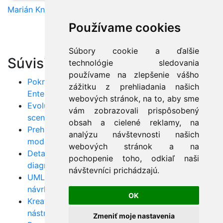
Marián Knězek
Používame cookies
Súbory cookie a ďalšie
Súvisiace články:
technológie sledovania
používame na zlepšenie vášho
Pokročilé koncepty v UML: Vyťažte maximum z
zážitku z prehliadania našich
Enterprise Architect
webových stránok, na to, aby sme
Evolučný a iteratívny vývoj v UML: Praktické
vám zobrazovali prispôsobený
scenáre
obsah a cielené reklamy, na
Prehľad CASE nástrojov: Ako zefektívniť
analýzu návštevnosti našich
modelovanie UML
webových stránok a na
Detailný návod na UML: Kombinované použitie
pochopenie toho, odkiaľ naši
diagramov v praxi
návštevníci prichádzajú.
UML modely CIM, PIM, PSM: Optimalizácia
návrhu a vývoja
OK
Kreatívne techniky tvorby softvéru s UML a CASE
nástrojmi
Zmeniť moje nastavenia