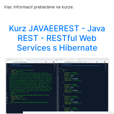
Viac informacií preberáme na kurze:
Kurz JAVAEEREST - Java
REST - RESTful Web
Services s Hibernate