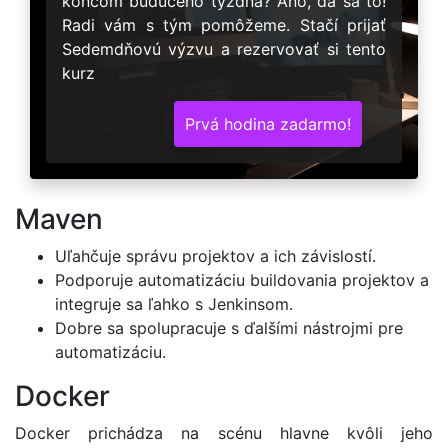
koncom budúceho týždňa? Áno, dá sa to!
Radi vám s tým pomôžeme. Stačí prijať
Sedemdňovú výzvu a rezervovať si tento
kurz
Prvá hodina zadarmo!
Maven
Uľahčuje správu projektov a ich závislostí.
Podporuje automatizáciu buildovania projektov a
integruje sa ľahko s Jenkinsom.
Dobre sa spolupracuje s ďalšími nástrojmi pre
automatizáciu.
Docker
Docker prichádza na scénu hlavne kvôli jeho