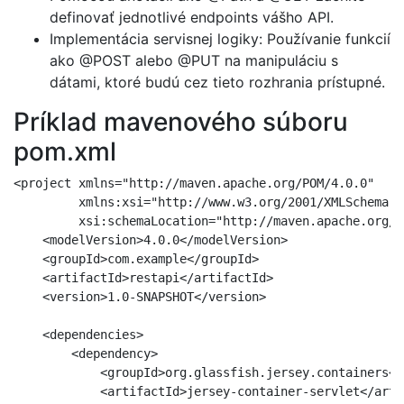
definovať jednotlivé endpoints vášho API.
Implementácia servisnej logiky: Používanie funkcií
ako @POST alebo @PUT na manipuláciu s
dátami, ktoré budú cez tieto rozhrania prístupné.
Príklad mavenového súboru
pom.xml
<project xmlns="http://maven.apache.org/POM/4.0.0"

         xmlns:xsi="http://www.w3.org/2001/XMLSchema-i
         xsi:schemaLocation="http://maven.apache.org/P
    <modelVersion>4.0.0</modelVersion>

    <groupId>com.example</groupId>

    <artifactId>restapi</artifactId>

    <version>1.0-SNAPSHOT</version>

    <dependencies>

        <dependency>

            <groupId>org.glassfish.jersey.containers</
            <artifactId>jersey-container-servlet</artif