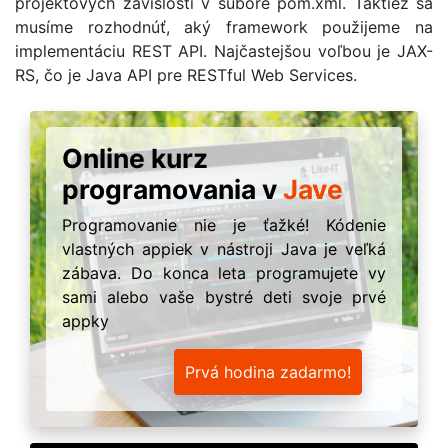
projektových závislostí v súbore pom.xml. Taktiež sa
musíme rozhodnúť, aký framework použijeme na
implementáciu REST API. Najčastejšou voľbou je JAX-
RS, čo je Java API pre RESTful Web Services.
Online kurz
programovania v
Jave
Programovanie nie je ťažké! Kódenie
vlastných appiek v nástroji Java je veľká
zábava. Do konca leta programujete vy
sami alebo vaše bystré deti svoje prvé
appky
Prvá hodina zadarmo!