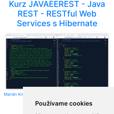
Kurz JAVAEEREST - Java
REST - RESTful Web
Services s Hibernate
Marián Knězek
Používame cookies