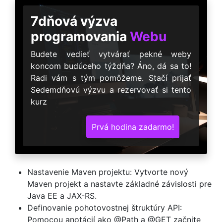
7dňová výzva
programovania
Webu
Budete vedieť vytvárať pekné weby
koncom budúceho týždňa? Áno, dá sa to!
Radi vám s tým pomôžeme. Stačí prijať
Sedemdňovú výzvu a rezervovať si tento
kurz
Prvá hodina zadarmo!
Nastavenie Maven projektu: Vytvorte nový
Maven projekt a nastavte základné závislosti pre
Java EE a JAX-RS.
Definovanie pohotovostnej štruktúry API:
Pomocou anotácií ako @Path a @GET začnite