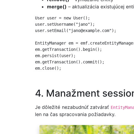
merge()
– aktualizácia existujúcej ent
User user = new User();

user.setUsername("jano");

user.setEmail("jano@example.com");

EntityManager em = emf.createEntityManager
em.getTransaction().begin();

em.persist(user);

em.getTransaction().commit();

4. Manažment session
Je dôležité nezabudnúť zatvárať
EntityMan
len na čas spracovania požiadavky.