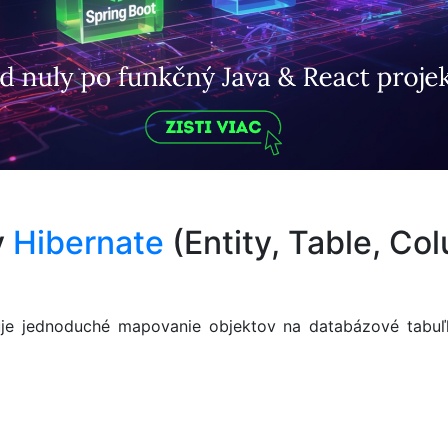
v
Hibernate
(Entity, Table, Col
e jednoduché mapovanie objektov na databázové tabuľky.