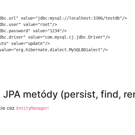
dbc.url" value="jdbc:mysql://localhost:3306/testdb"/>

bc.user" value="root"/>

dbc.password" value="1234"/>

dbc.driver" value="com.mysql.cj.jdbc.Driver"/>

to" value="update"/>

value="org.hibernate.dialect.MySQL8Dialect"/>

 JPA metódy (persist, find, r
cie cez
:
EntityManager