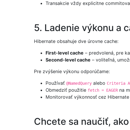
Transakcie vždy explicitne commitova
5. Ladenie výkonu a 
Hibernate obsahuje dve úrovne cache:
First-level cache
– predvolená, pre k
Second-level cache
– voliteľná, umož
Pre zvýšenie výkonu odporúčame:
Používať
alebo
@NamedQuery
Criteria A
Obmedziť použitie
na m
fetch = EAGER
Monitorovať výkonnosť cez Hibernate S
Chcete sa naučiť, ak