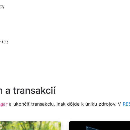
ity
();

 a transakcií
a ukončiť transakciu, inak dôjde k úniku zdrojov. V
RE
ager