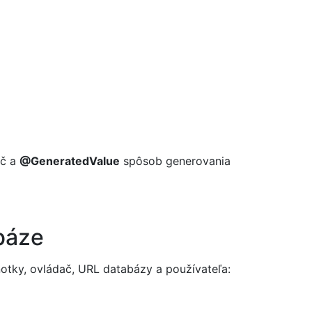
úč a
@GeneratedValue
spôsob generovania
abáze
notky, ovládač, URL databázy a používateľa: