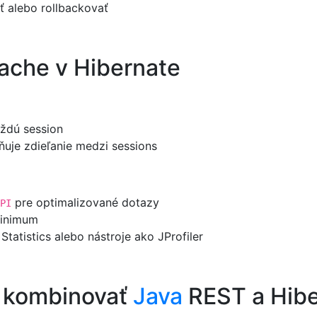
ť alebo rollbackovať
cache v Hibernate
aždú session
ňuje zdieľanie medzi sessions
pre optimalizované dotazy
PI
inimum
tatistics alebo nástroje ako JProfiler
o kombinovať
Java
REST a Hibe