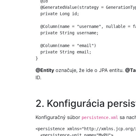
  @Id

  @GeneratedValue(strategy = GenerationTyp
  private Long id;

  @Column(name = "username", nullable = fa
  private String username;

  @Column(name = "email")

  private String email;

@Entity
označuje, že ide o JPA entitu.
@Ta
ID.
2. Konfigurácia persi
Konfiguračný súbor
sa nac
persistence.xml
<persistence xmlns="http://xmlns.jcp.org/
  <persistence-unit name="MyPU">
