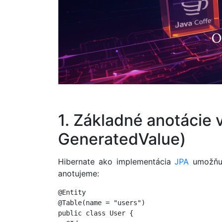
1. Základné anotácie 
GeneratedValue)
Hibernate ako implementácia
JPA
umožňuj
anotujeme:
@Entity

@Table(name = "users")

public class User {
