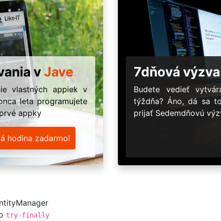
vania v
Jave
7dňová výzva
ie vlastných appiek v
Budete vedieť vytv
onca leta programujete
týždňa? Áno, dá sa t
 prvé appky
prijať Sedemdňovú výzv
vá hodina zadarmo!
EntityManager
do
try-finally