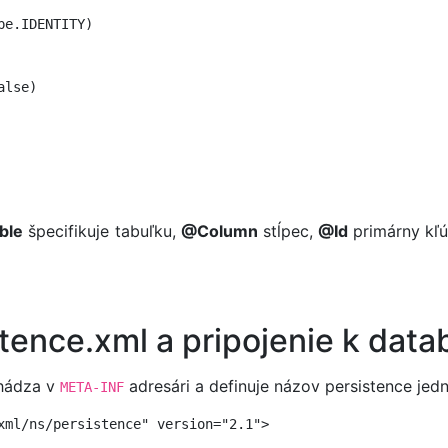
e.IDENTITY)

lse)

ble
špecifikuje tabuľku,
@Column
stĺpec,
@Id
primárny kľ
stence.xml a pripojenie k dat
hádza v
adresári a definuje názov persistence jed
META-INF
xml/ns/persistence" version="2.1">
