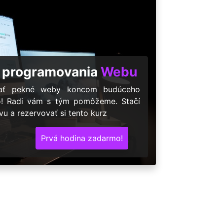
 programovania
Webu
árať pekné weby koncom budúceho
o! Radi vám s tým pomôžeme. Stačí
u a rezervovať si tento kurz
Prvá hodina zadarmo!