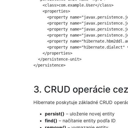
    <class>com.example.User</class>

    <properties>

      <property name="javax.persistence.j
      <property name="javax.persistence.jd
      <property name="javax.persistence.j
      <property name="javax.persistence.j
      <property name="hibernate.hbm2ddl.au
      <property name="hibernate.dialect" 
    </properties>

  </persistence-unit>

3. CRUD operácie cez
Hibernate poskytuje základné CRUD operá
persist()
– uloženie novej entity
find()
– načítanie entity podľa ID
remove()
– vymazanie entity