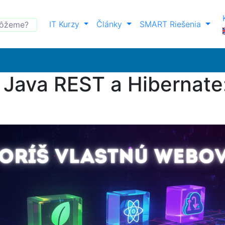
IT Kurzy
Články
SMART Riešenia
Java REST a Hibernate: 