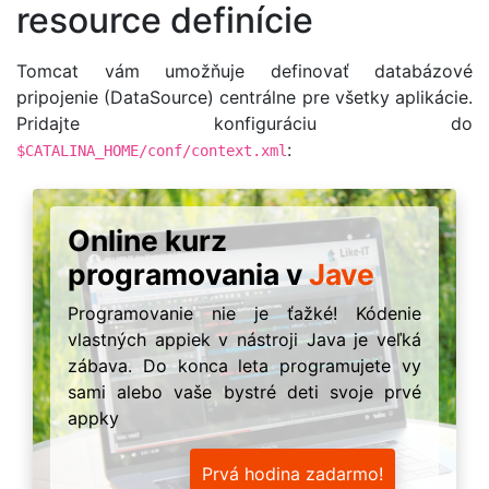
resource definície
Tomcat vám umožňuje definovať databázové
pripojenie (DataSource) centrálne pre všetky aplikácie.
Pridajte konfiguráciu do
:
$CATALINA_HOME/conf/context.xml
Online kurz
programovania v
Jave
Programovanie nie je ťažké! Kódenie
vlastných appiek v nástroji Java je veľká
zábava. Do konca leta programujete vy
sami alebo vaše bystré deti svoje prvé
appky
Prvá hodina zadarmo!