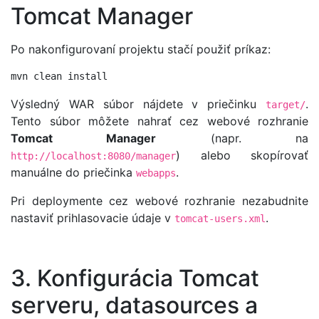
Tomcat Manager
Po nakonfigurovaní projektu stačí použiť príkaz:
mvn clean install
Výsledný WAR súbor nájdete v priečinku
.
target/
Tento súbor môžete nahrať cez webové rozhranie
Tomcat Manager
(napr. na
) alebo skopírovať
http://localhost:8080/manager
manuálne do priečinka
.
webapps
Pri deploymente cez webové rozhranie nezabudnite
nastaviť prihlasovacie údaje v
.
tomcat-users.xml
3. Konfigurácia Tomcat
serveru, datasources a