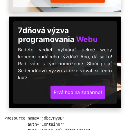
7dňová výzva
programovania
Webu
Budete vedieť vytvárať pekné weby
koncom budúceho týždňa? Áno, dá sa to!
Radi vám s tým pomôžeme. Stačí prijať
Sedemdňovú výzvu a rezervovať si tento
kurz
Prvá hodina zadarmo!
<Resource name="jdbc/MyDB" 

          auth="Container"
