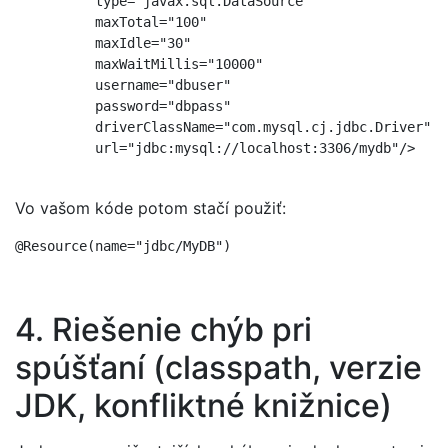
          type="javax.sql.DataSource"

          maxTotal="100"

          maxIdle="30"

          maxWaitMillis="10000"

          username="dbuser"

          password="dbpass"

          driverClassName="com.mysql.cj.jdbc.Driver"

          url="jdbc:mysql://localhost:3306/mydb"/>

Vo vašom kóde potom stačí použiť:
@Resource(name="jdbc/MyDB")
4. Riešenie chýb pri
spúšťaní (classpath, verzie
JDK, konfliktné knižnice)