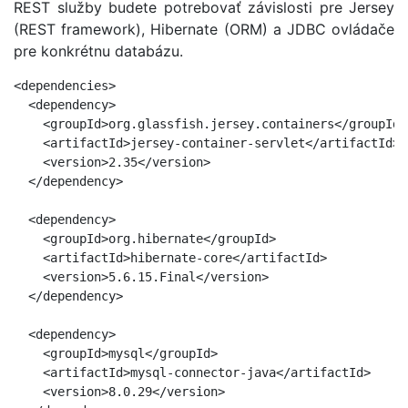
REST služby budete potrebovať závislosti pre Jersey
(REST framework), Hibernate (ORM) a JDBC ovládače
pre konkrétnu databázu.
<dependencies>

  <dependency>

    <groupId>org.glassfish.jersey.containers</groupId>

    <artifactId>jersey-container-servlet</artifactId>

    <version>2.35</version>

  </dependency>

  <dependency>

    <groupId>org.hibernate</groupId>

    <artifactId>hibernate-core</artifactId>

    <version>5.6.15.Final</version>

  </dependency>

  <dependency>

    <groupId>mysql</groupId>

    <artifactId>mysql-connector-java</artifactId>

    <version>8.0.29</version>
