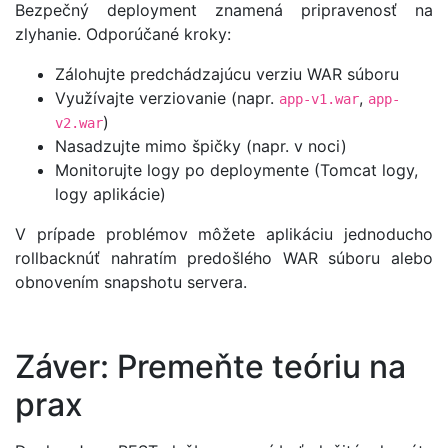
Bezpečný deployment znamená pripravenosť na
zlyhanie. Odporúčané kroky:
Zálohujte predchádzajúcu verziu WAR súboru
Využívajte verziovanie (napr.
,
app-v1.war
app-
)
v2.war
Nasadzujte mimo špičky (napr. v noci)
Monitorujte logy po deploymente (Tomcat logy,
logy aplikácie)
V prípade problémov môžete aplikáciu jednoducho
rollbacknúť nahratím predošlého WAR súboru alebo
obnovením snapshotu servera.
Záver: Premeňte teóriu na
prax