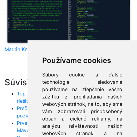
Marián Knězek
Používame cookies
Súbory cookie a ďalšie
Súvisiace články:
technológie sledovania
používame na zlepšenie vášho
Top chyby v Jave: Poznáte ich všetky a viete ich
zážitku z prehliadania našich
riešiť?
webových stránok, na to, aby sme
Prečo využívať UML? Od odhaľovania
vám zobrazovali prispôsobený
požiadaviek až po nasadenie do produkcie
obsah a cielené reklamy, na
Prvá RESTová služba v Jave: Krok za krokom s
analýzu návštevnosti našich
Maven, Tomcat a Hibernate
webových stránok a na