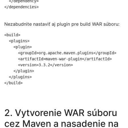
  </dependency>

</dependencies>

Nezabudnite nastaviť aj plugin pre build WAR súboru:
<build>

  <plugins>

    <plugin>

      <groupId>org.apache.maven.plugins</groupId>

      <artifactId>maven-war-plugin</artifactId>

      <version>3.3.2</version>

    </plugin>

  </plugins>

</build>

2. Vytvorenie WAR súboru
cez Maven a nasadenie na