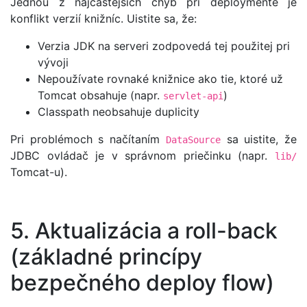
Jednou z najčastejších chýb pri deploymente je
konflikt verzií knižníc. Uistite sa, že:
Verzia JDK na serveri zodpovedá tej použitej pri
vývoji
Nepoužívate rovnaké knižnice ako tie, ktoré už
Tomcat obsahuje (napr.
)
servlet-api
Classpath neobsahuje duplicity
Pri problémoch s načítaním
sa uistite, že
DataSource
JDBC ovládač je v správnom priečinku (napr.
lib/
Tomcat-u).
5. Aktualizácia a roll-back
(základné princípy
bezpečného deploy flow)