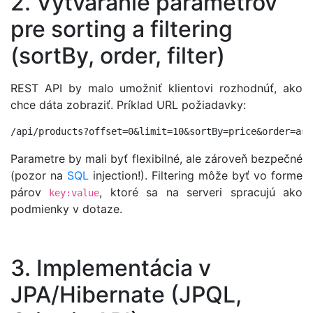
2. Vytváranie parametrov
pre sorting a filtering
(sortBy, order, filter)
REST API by malo umožniť klientovi rozhodnúť, ako
chce dáta zobraziť. Príklad URL požiadavky:
/api/products?offset=0&limit=10&sortBy=price&order=asc
Parametre by mali byť flexibilné, ale zároveň bezpečné
(pozor na
SQL
injection!). Filtering môže byť vo forme
párov
, ktoré sa na serveri spracujú ako
key:value
podmienky v dotaze.
3. Implementácia v
JPA/Hibernate (JPQL,