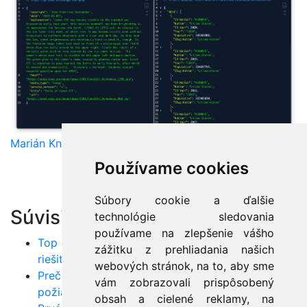
Marián Knězek
Používame cookies
Súbory cookie a ďalšie
Súvisiace články:
technológie sledovania
používame na zlepšenie vášho
Top chyby v Jave: Poznáte ich všetky a viete ich
zážitku z prehliadania našich
riešiť?
webových stránok, na to, aby sme
Prečo využívať UML? Od odhaľovania
vám zobrazovali prispôsobený
požiadaviek až po nasadenie do produkcie
obsah a cielené reklamy, na