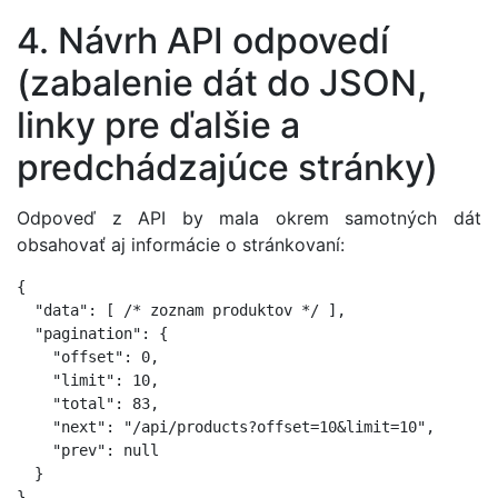
4. Návrh API odpovedí
(zabalenie dát do JSON,
linky pre ďalšie a
predchádzajúce stránky)
Odpoveď z API by mala okrem samotných dát
obsahovať aj informácie o stránkovaní:
{

  "data": [ /* zoznam produktov */ ],

  "pagination": {

    "offset": 0,

    "limit": 10,

    "total": 83,

    "next": "/api/products?offset=10&limit=10",

    "prev": null

  }

}
