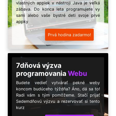
vlastných appiek v nástroji Java je veľká
zábava. Do konca leta programujete vy
sami alebo vaše bystré deti svoje prvé
appky
Prvá hodina zadarmo!
7dňová výzva
programovania
Webu
Budete vedieť vytvárať pekné weby
koncom budúceho týždňa? Áno, dá sa to!
Radi vám s tým pomôžeme. Stačí prijať
Sedemdňovú výzvu a rezervovať si tento
kurz