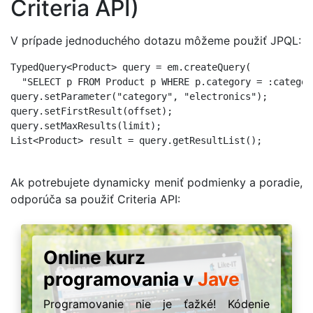
Criteria API)
V prípade jednoduchého dotazu môžeme použiť JPQL:
TypedQuery<Product> query = em.createQuery(

  "SELECT p FROM Product p WHERE p.category = :categor
query.setParameter("category", "electronics");

query.setFirstResult(offset);

query.setMaxResults(limit);

List<Product> result = query.getResultList();

Ak potrebujete dynamicky meniť podmienky a poradie,
odporúča sa použiť Criteria API:
Online kurz
programovania v
Jave
Programovanie nie je ťažké! Kódenie