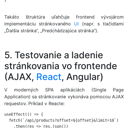
Takáto štruktúra uľahčuje frontend vývojárom
implementáciu stránkovaného
UI
(napr. s tlačidlami
„Ďalšia stránka“, „Predchádzajúca stránka“).
5. Testovanie a ladenie
stránkovania vo frontende
(AJAX,
React
, Angular)
V moderných SPA aplikáciách (Single Page
Application) sa stránkovanie vykonáva pomocou AJAX
requestov. Príklad v Reacte:
useEffect(() => {

  fetch(`/api/products?offset=${offset}&limit=10`)

    .then(res => res.json())
