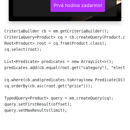
Prvá hodina zadarmo!
CriteriaBuilder cb = em.getCriteriaBuilder();

CriteriaQuery<Product> cq = cb.createQuery(Product.clas
Root<Product> root = cq.from(Product.class);

cq.select(root);

List<Predicate> predicates = new ArrayList<>();

predicates.add(cb.equal(root.get("category"), "electro
cq.where(cb.and(predicates.toArray(new Predicate[0])));
cq.orderBy(cb.asc(root.get("price")));

TypedQuery<Product> query = em.createQuery(cq);

query.setFirstResult(offset);

query.setMaxResults(limit);
