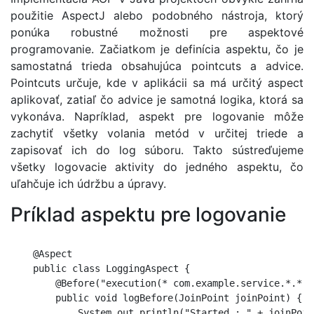
použitie AspectJ alebo podobného nástroja, ktorý
ponúka robustné možnosti pre aspektové
programovanie. Začiatkom je definícia aspektu, čo je
samostatná trieda obsahujúca pointcuts a advice.
Pointcuts určuje, kde v aplikácii sa má určitý aspect
aplikovať, zatiaľ čo advice je samotná logika, ktorá sa
vykonáva. Napríklad, aspekt pre logovanie môže
zachytiť všetky volania metód v určitej triede a
zapisovať ich do log súboru. Takto sústreďujeme
všetky logovacie aktivity do jedného aspektu, čo
uľahčuje ich údržbu a úpravy.
Príklad aspektu pre logovanie
    @Aspect

    public class LoggingAspect {

        @Before("execution(* com.example.service.*.*(..
        public void logBefore(JoinPoint joinPoint) {

            System.out.println("Started : " + joinPoin