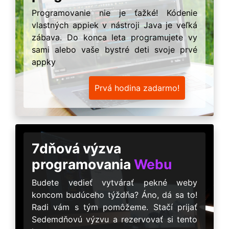
Programovanie nie je ťažké! Kódenie
vlastných appiek v nástroji Java je veľká
zábava. Do konca leta programujete vy
sami alebo vaše bystré deti svoje prvé
appky
Prvá hodina zadarmo!
7dňová výzva
programovania
Webu
Budete vedieť vytvárať pekné weby
koncom budúceho týždňa? Áno, dá sa to!
Radi vám s tým pomôžeme. Stačí prijať
Sedemdňovú výzvu a rezervovať si tento