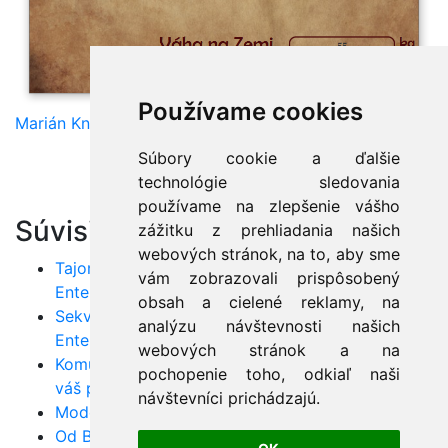
Používame cookies
Marián Knězek
Súbory cookie a ďalšie
technológie sledovania
používame na zlepšenie vášho
Súvisiace články:
zážitku z prehliadania našich
webových stránok, na to, aby sme
Tajomstvá Use-case diagramov v nástroji
vám zobrazovali prispôsobený
Enterprise Architect
obsah a cielené reklamy, na
Sekvenčné diagramy krok za krokom v
analýzu návštevnosti našich
Enterprise Architect
webových stránok a na
Komunikačné diagramy: Efektívne plánovanie pre
pochopenie toho, odkiaľ naši
váš projekt
návštevníci prichádzajú.
Model Driven Development: Využite MDA v praxi
Od BPM k UML: Ako zjednodušiť business