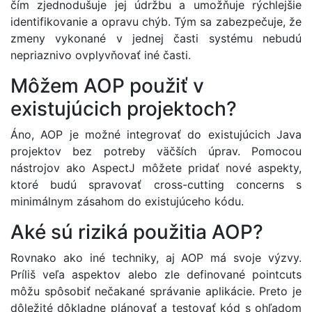
čím zjednodušuje jej údržbu a umožňuje rýchlejšie
identifikovanie a opravu chýb. Tým sa zabezpečuje, že
zmeny vykonané v jednej časti systému nebudú
nepriaznivo ovplyvňovať iné časti.
Môžem AOP použiť v
existujúcich projektoch?
Áno, AOP je možné integrovať do existujúcich Java
projektov bez potreby väčších úprav. Pomocou
nástrojov ako AspectJ môžete pridať nové aspekty,
ktoré budú spravovať cross-cutting concerns s
minimálnym zásahom do existujúceho kódu.
Aké sú riziká použitia AOP?
Rovnako ako iné techniky, aj AOP má svoje výzvy.
Príliš veľa aspektov alebo zle definované pointcuts
môžu spôsobiť nečakané správanie aplikácie. Preto je
dôležité dôkladne plánovať a testovať kód s ohľadom