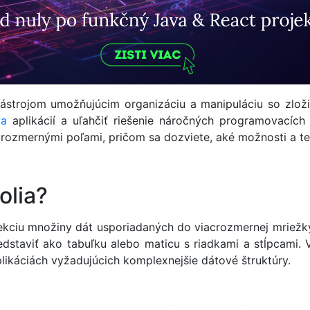
strojom umožňujúcim organizáciu a manipuláciu so zložit
va
aplikácií a uľahčiť riešenie náročných programovacíc
viacrozmernými poľami, pričom sa dozviete, aké možnosti a 
olia?
lekciu množiny dát usporiadaných do viacrozmernej mriežk
edstaviť ako tabuľku alebo maticu s riadkami a stĺpcami.
plikáciách vyžadujúcich komplexnejšie dátové štruktúry.