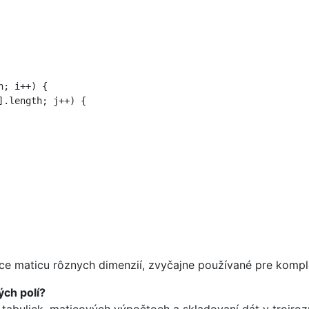
; i++) {

.length; j++) {

iace maticu rôznych dimenzií, zvyčajne používané pre kompl
ých polí?
ní tabuliek, maticových výpočtoch a skladovaní dát v trojro