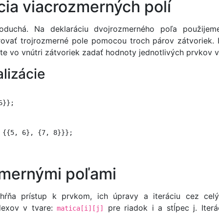
ácia viacrozmerných polí
noduchá. Na deklaráciu dvojrozmerného poľa použijem
ovať trojrozmerné pole pomocou troch párov zátvoriek. I
usíte vo vnútri zátvoriek zadať hodnoty jednotlivých prvkov v
alizácie
6}};
 {{5, 6}, {7, 8}}};
zmernými poľami
hŕňa prístup k prvkom, ich úpravy a iteráciu cez cel
dexov v tvare:
pre riadok i a stĺpec j. Iter
matica[i][j]