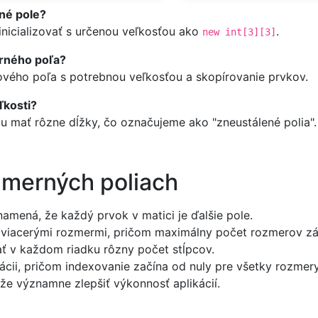
rné pole?
nicializovať s určenou veľkosťou ako
.
new int[3][3]
erného poľa?
nového poľa s potrebnou veľkosťou a skopírovanie prvkov.
ľkosti?
 mať rôzne dĺžky, čo označujeme ako "zneustálené polia".
zmerných poliach
namená, že každý prvok v matici je ďalšie pole.
 a viacerými rozmermi, pričom maximálny počet rozmerov z
ť v každom riadku rôzny počet stĺpcov.
ácii, pričom indexovanie začína od nuly pre všetky rozmery
že významne zlepšiť výkonnosť aplikácií.