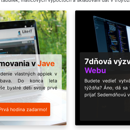
7dňová výz
amovania v
Jave
Webu
ódenie vlastných appiek v
ábava. Do konca leta
Budete vedieť vyt
še bystré deti svoje prvé
týždňa? Áno, dá sa
prijať Sedemdňovú v
Prvá hodina zadarmo!