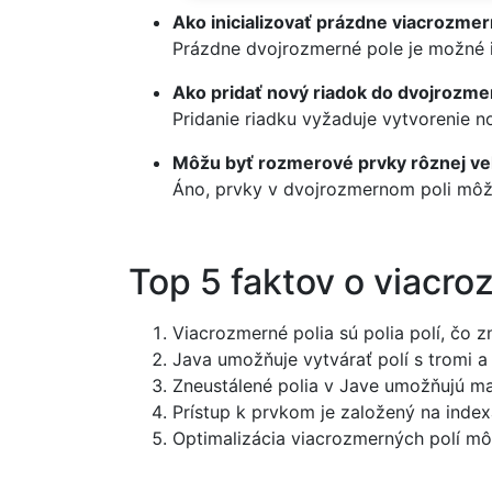
Ako inicializovať prázdne viacrozme
Prázdne dvojrozmerné pole je možné i
Ako pridať nový riadok do dvojrozm
Pridanie riadku vyžaduje vytvorenie 
Môžu byť rozmerové prvky rôznej ve
Áno, prvky v dvojrozmernom poli môžu
Top 5 faktov o viacro
Viacrozmerné polia sú polia polí, čo z
Java umožňuje vytvárať polí s tromi
Zneustálené polia v Jave umožňujú ma
Prístup k prvkom je založený na index
Optimalizácia viacrozmerných polí mô