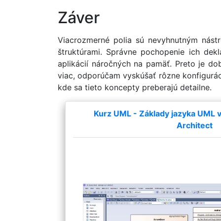
Záver
Viacrozmerné polia sú nevyhnutným nást
štruktúrami. Správne pochopenie ich dekla
aplikácií náročných na pamäť. Preto je d
viac, odporúčam vyskúšať rôzne konfiguráci
kde sa tieto koncepty preberajú detailne.
Kurz UML - Základy jazyka UML v 
Architect