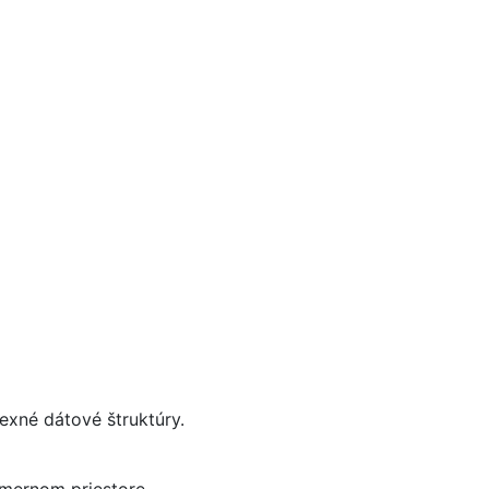
exné dátové štruktúry.
zmernom priestore.