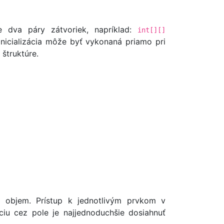
e dva páry zátvoriek, napríklad:
int[][]
nicializácia môže byť vykonaná priamo pri
 štruktúre.
ý objem. Prístup k jednotlivým prvkom v
áciu cez pole je najjednoduchšie dosiahnuť