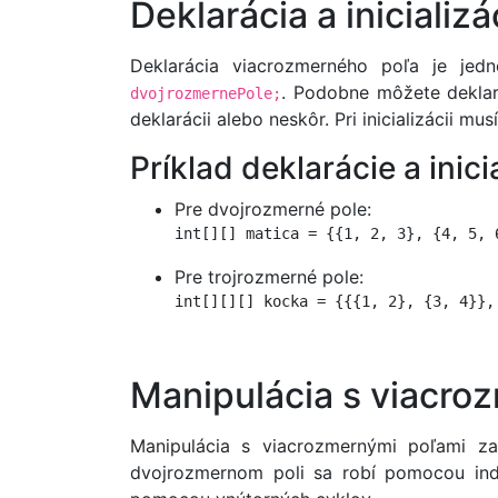
Deklarácia a inicializ
Deklarácia viacrozmerného poľa je jed
. Podobne môžete deklar
dvojrozmernePole;
deklarácii alebo neskôr. Pri inicializácii m
Príklad deklarácie a inici
Pre dvojrozmerné pole:
int[][] matica = {{1, 2, 3}, {4, 5, 
Pre trojrozmerné pole:
int[][][] kocka = {{{1, 2}, {3, 4}},
Manipulácia s viacro
Manipulácia s viacrozmernými poľami za
dvojrozmernom poli sa robí pomocou in