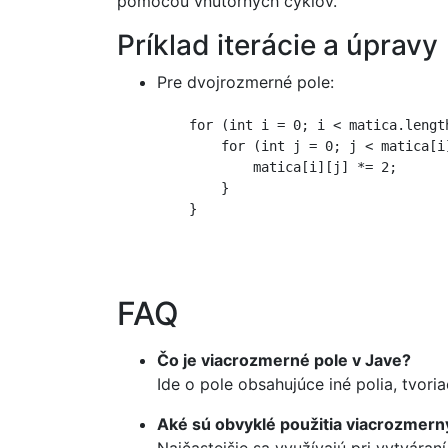
pomocou vnútorných cyklov.
Príklad iterácie a úpravy
Pre dvojrozmerné pole:
    for (int i = 0; i < matica.length
        for (int j = 0; j < matica[i]
            matica[i][j] *= 2;

        }

    }

FAQ
Čo je viacrozmerné pole v Jave?
Ide o pole obsahujúce iné polia, tvor
Aké sú obvyklé použitia viacrozmern
Najčastejšie sa využívajú pri vytvára