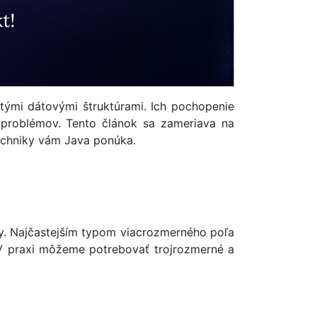
ými dátovými štruktúrami. Ich pochopenie
h problémov. Tento článok sa zameriava na
techniky vám Java ponúka.
y. Najčastejším typom viacrozmerného poľa
 V praxi môžeme potrebovať trojrozmerné a