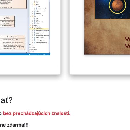
ať?
o
bez prechádzajúcich znalostí.
ne zdarma!!!