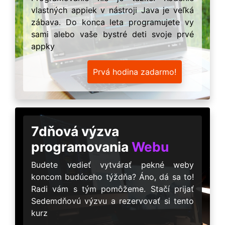
vlastných appiek v nástroji Java je veľká
zábava. Do konca leta programujete vy
sami alebo vaše bystré deti svoje prvé
appky
Prvá hodina zadarmo!
7dňová výzva
programovania
Webu
Budete vedieť vytvárať pekné weby
koncom budúceho týždňa? Áno, dá sa to!
Radi vám s tým pomôžeme. Stačí prijať
Sedemdňovú výzvu a rezervovať si tento
kurz