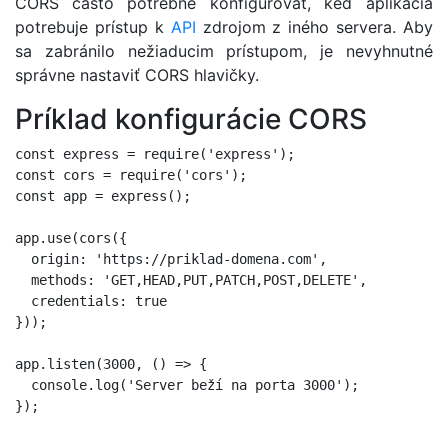
CORS často potrebné konfigurovať, keď aplikácia
potrebuje prístup k
API
zdrojom z iného servera. Aby
sa zabránilo nežiaducim prístupom, je nevyhnutné
správne nastaviť CORS hlavičky.
Príklad konfigurácie CORS
const express = require('express');

const cors = require('cors');

const app = express();

app.use(cors({

  origin: 'https://priklad-domena.com',

  methods: 'GET,HEAD,PUT,PATCH,POST,DELETE',

  credentials: true

}));

app.listen(3000, () => {

  console.log('Server beží na porta 3000');

});