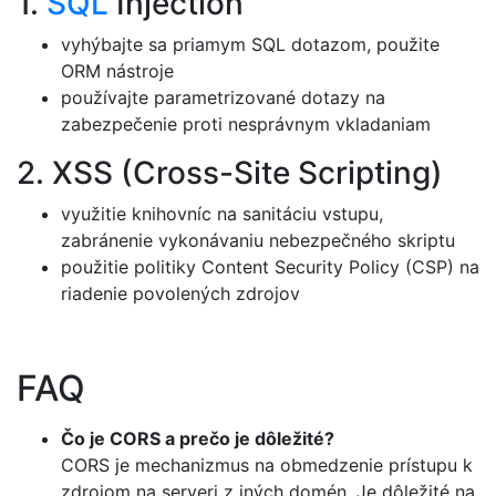
1.
SQL
Injection
vyhýbajte sa priamym SQL dotazom, použite
ORM nástroje
používajte parametrizované dotazy na
zabezpečenie proti nesprávnym vkladaniam
2. XSS (Cross-Site Scripting)
využitie knihovníc na sanitáciu vstupu,
zabránenie vykonávaniu nebezpečného skriptu
použitie politiky Content Security Policy (CSP) na
riadenie povolených zdrojov
FAQ
Čo je CORS a prečo je dôležité?
CORS je mechanizmus na obmedzenie prístupu k
zdrojom na serveri z iných domén. Je dôležité na