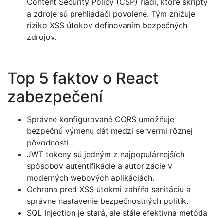
Content Security Policy (CSP) riadi, ktoré skripty
a zdroje sú prehliadači povolené. Tým znižuje
riziko XSS útokov definovaním bezpečných
zdrojov.
Top 5 faktov o React
zabezpečení
Správne konfigurované CORS umožňuje
bezpečnú výmenu dát medzi servermi rôznej
pôvodnosti.
JWT tokeny sú jedným z najpopulárnejších
spôsobov autentifikácie a autorizácie v
moderných webových aplikáciách.
Ochrana pred XSS útokmi zahŕňa sanitáciu a
správne nastavenie bezpečnostných politik.
SQL Injection je stará, ale stále efektívna metóda