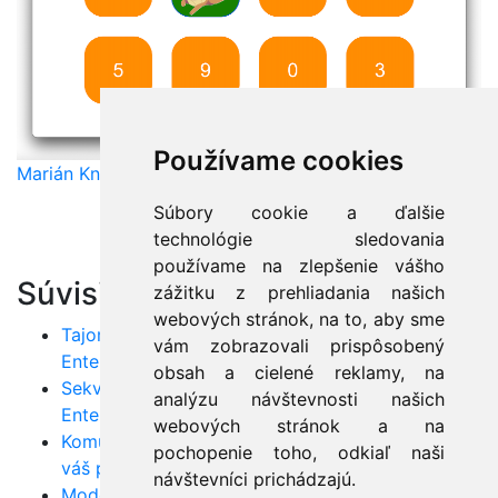
Používame cookies
Marián Knězek
Súbory cookie a ďalšie
technológie sledovania
používame na zlepšenie vášho
Súvisiace články:
zážitku z prehliadania našich
webových stránok, na to, aby sme
Tajomstvá Use-case diagramov v nástroji
vám zobrazovali prispôsobený
Enterprise Architect
obsah a cielené reklamy, na
Sekvenčné diagramy krok za krokom v
analýzu návštevnosti našich
Enterprise Architect
webových stránok a na
Komunikačné diagramy: Efektívne plánovanie pre
pochopenie toho, odkiaľ naši
váš projekt
návštevníci prichádzajú.
Model Driven Development: Využite MDA v praxi