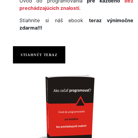
Úvod do programovania
pre každého
bez
prechádzajúcich znalostí.
Stiahnite si náš ebook
teraz výnimočne
zdarma!!!
STIAHNÚT TERAZ