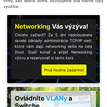
firmy, keď sedíte doma. Rozlišujeme dva hlavné typy
využitia:
Networking
Vás výzýva!
Chcete zažiariť? Za 5 dní nadobudnete
skvelé základy administrácie TCP/IP sietí,
ktoré vám dajú networking skills na celý
život. Stačí konať a prijať Networking
výzvu a rezervovať si tento kurz
Prvá hodina zadarmo!
Ovládnite
VLANy
a
Switche