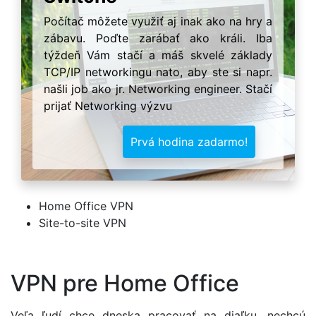
Počítač môžete využiť aj inak ako na hry a
zábavu. Poďte zarábať ako králi. Iba
týždeň Vám stačí a máš skvelé základy
TCP/IP networkingu nato, aby ste si napr.
našli job ako jr. Networking engineer. Stačí
prijať Networking výzvu
Prvá hodina zadarmo!
Home Office VPN
Site-to-site VPN
VPN pre Home Office
Veľa ľudí chce dneska pracovať na diaľku, nechcú