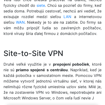
fyzicky chodiť do
siete
. Chcú sa pozrieť do firmy, keď
sedia doma. Potrebujú cestovať, nechcú ani vedieť, že
exisujuje rozdiel medzi sieťou
LAN
a internetovou
sieťou
WAN
. Niekedy je to ale na zabitie. Do firmy sa
vám môžu pripojiť ľudia so zavírených počítačov,
ktoré vírusy šíria ďalej firmou z domácich počítačov.
Site-to-Site VPN
Druhé veľké využitie je v
prepojení pobočiek
, ktoré
nie sú
priamo spojené s centrálou
. Napríklad, keď je
každá pobočka v samostatnom meste. Pomocou VPN
môžeme vytvoriť jednotnú virtuálnu sieť, v ktorej nás
nelimitujú rôzne fyzické umiestnia uzlov siete. Milé je,
že na zostavenie VPN vo Windows, nepotrebujete ani
Microsoft Windows Server, o čom veľa ľudí nevie J