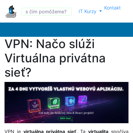
Kontakt
IT Kurzy
VPN: Načo slúži
Virtuálna privátna
sieť?
VPN je
virtuálna privátna sieť
. Ta
virtualita
spočíva