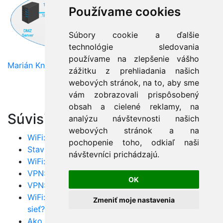
Používame cookies
Súbory cookie a ďalšie
technológie sledovania
používame na zlepšenie vášho
Marián Knězek
zážitku z prehliadania našich
webových stránok, na to, aby sme
vám zobrazovali prispôsobený
obsah a cielené reklamy, na
Súvisiace články:
analýzu návštevnosti našich
webových stránok a na
WiFi: Dá sa hacknúť WPA2?
pochopenie toho, odkiaľ naši
Stavba bezdrôtovej siete WiFi
návštevníci prichádzajú.
WiFi: Nerušte ostatných a nebuďte rušení!
VPN: Skutočne bezpečná VPN je SSTP!
OK
VPN: IKEv2 je bezpečná a robustná VPN!
WiFi: Poskytuje RADIUS server nepriestrelnú WiFi
Zmeniť moje nastavenia
sieť?
Ako nastaviť multicast?