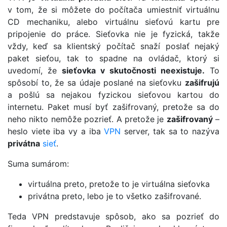
v tom, že si môžete do počítača umiestniť virtuálnu
CD mechaniku, alebo virtuálnu sieťovú kartu pre
pripojenie do práce. Sieťovka nie je fyzická, takže
vždy, keď sa klientský počítač snaží poslať nejaký
paket sieťou, tak to spadne na ovládač, ktorý si
uvedomí, že
sieťovka v skutočnosti neexistuje.
To
spôsobí to, že sa údaje poslané na sieťovku
zašifrujú
a pošlú sa nejakou fyzickou sieťovou kartou do
internetu. Paket musí byť zašifrovaný, pretože sa do
neho nikto nemôže pozrieť. A pretože je
zašifrovaný
–
heslo viete iba vy a iba
VPN
server, tak sa to nazýva
privátna
sieť
.
Suma sumárom:
virtuálna preto, pretože to je virtuálna sieťovka
privátna preto, lebo je to všetko zašifrované.
Teda VPN predstavuje spôsob, ako sa pozrieť do