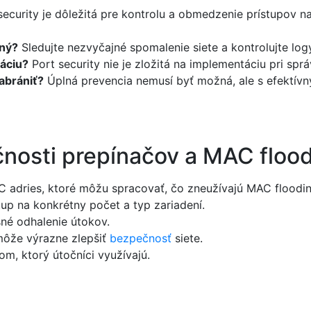
ecurity je dôležitá pre kontrolu a obmedzenie prístupov n
ený?
Sledujte nezvyčajné spomalenie siete a kontrolujte log
táciu?
Port security nie je zložitá na implementáciu pri sp
abrániť?
Úplná prevencia nemusí byť možná, ale s efektív
čnosti prepínačov a MAC floo
adries, ktoré môžu spracovať, čo zneužívajú MAC floodin
up na konkrétny počet a typ zariadení.
sné odhalenie útokov.
môže výrazne zlepšiť
bezpečnosť
siete.
m, ktorý útočníci využívajú.