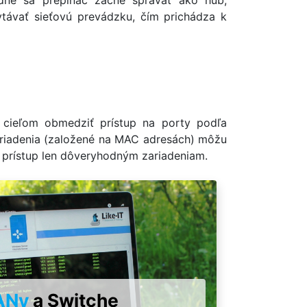
dne sa prepínač začne správať ako hub,
távať sieťovú prevádzku, čím prichádza k
s cieľom obmedziť prístup na porty podľa
zariadenia (založené na MAC adresách) môžu
e prístup len dôveryhodným zariadeniam.
ANy
a Switche