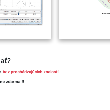
ať?
o
bez prechádzajúcich znalostí.
ne zdarma!!!