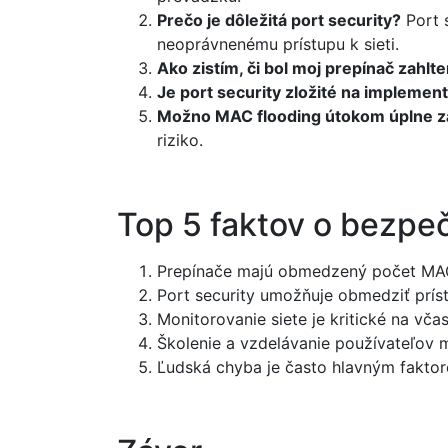
Prečo je dôležitá port security?
Port s
neoprávnenému prístupu k sieti.
Ako zistím, či bol moj prepínač zahlt
Je port security zložité na implemen
Možno MAC flooding útokom úplne z
riziko.
Top 5 faktov o bezpe
Prepínače majú obmedzený počet MAC 
Port security umožňuje obmedziť príst
Monitorovanie siete je kritické na vča
Školenie a vzdelávanie používateľov 
Ľudská chyba je často hlavným faktoro