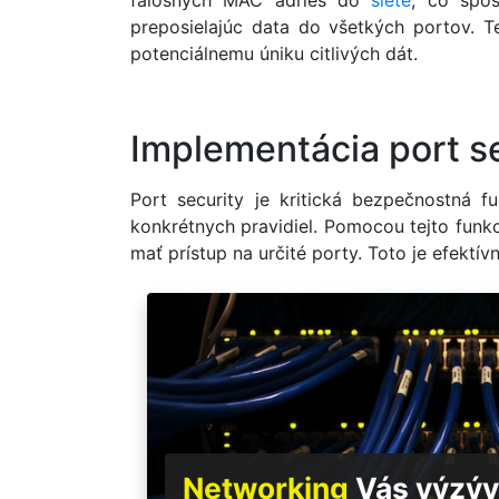
falošných MAC adries do
siete
, čo spô
preposielajúc data do všetkých portov. 
potenciálnemu úniku citlivých dát.
Implementácia port s
Port security je kritická bezpečnostná 
konkrétnych pravidiel. Pomocou tejto funk
mať prístup na určité porty. Toto je efekt
Networking
Vás výzýv