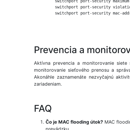
         switchport port-security maximum 
         switchport port-security violatio
         switchport port-security mac-addr
Prevencia a monitoro
Aktívna prevencia a monitorovanie siete
monitorovanie sieťového prenosu a správa
Akonáhle zaznamenáte nezvyčajnú aktivitu
zariadeniam.
FAQ
Čo je MAC flooding útok?
MAC floodin
prevádzku.