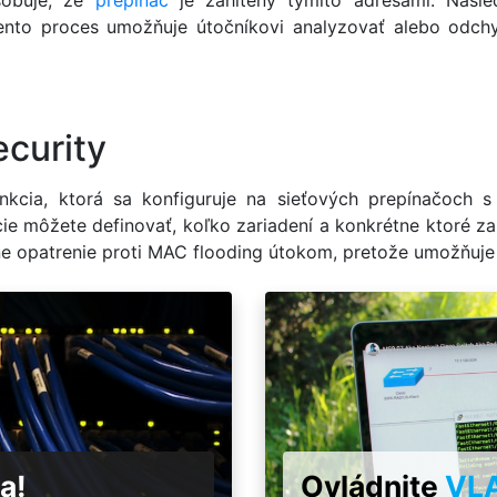
sobuje, že
prepínač
je zahltený týmito adresami. Násle
Tento proces umožňuje útočníkovi analyzovať alebo odchy
ecurity
funkcia, ktorá sa konfiguruje na sieťových prepínačoch 
cie môžete definovať, koľko zariadení a konkrétne ktoré 
ívne opatrenie proti MAC flooding útokom, pretože umožňuj
a!
Ovládnite
VL