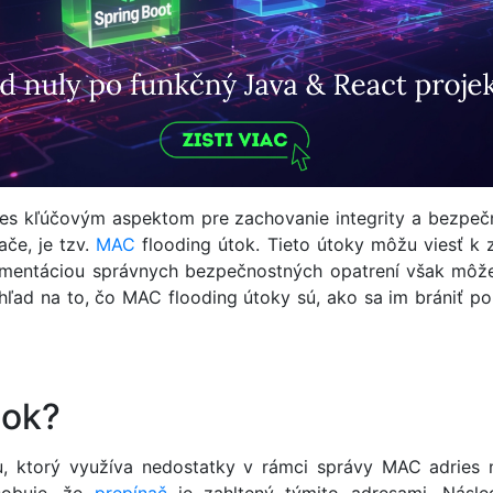
nes kľúčovým aspektom pre zachovanie integrity a bezpečn
ače, je tzv.
MAC
flooding útok. Tieto útoky môžu viesť k z
mentáciou správnych bezpečnostných opatrení však môžet
ľad na to, čo MAC flooding útoky sú, ako sa im brániť po
tok?
u, ktorý využíva nedostatky v rámci správy MAC adries 