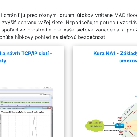
ti chrániť ju pred rôznymi druhmi útokov vrátane MAC flo
a zvýšiť ochranu vašej siete. Nepodceňujte potrebu vzdelá
spoľahlivé prostredie pre vaše sieťové zariadenia a použí
ponúka hĺbkový pohľad na sieťovú bezpečnosť.
 návrh TCP/IP sietí -
Kurz NA1 - Základ
pty
smerova