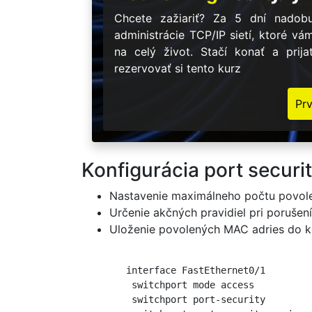
Chcete zažiariť? Za 5 dní nadobu
administrácie TCP/IP sietí, ktoré vá
na celý život. Stačí konať a prij
rezervovať si tento kurz
Pr
Konfigurácia port securi
Nastavenie maximálneho počtu povol
Určenie akčných pravidiel pri porušení
Uloženie povolených MAC adries do k
        interface FastEthernet0/1

         switchport mode access

         switchport port-security
