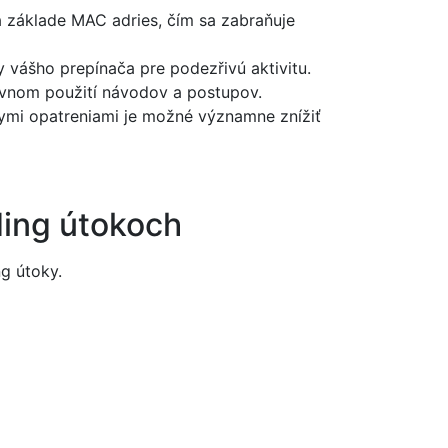
a základe MAC adries, čím sa zabraňuje
y vášho prepínača pre podezřivú aktivitu.
rávnom použití návodov a postupov.
nymi opatreniami je možné významne znížiť
ding útokoch
g útoky.