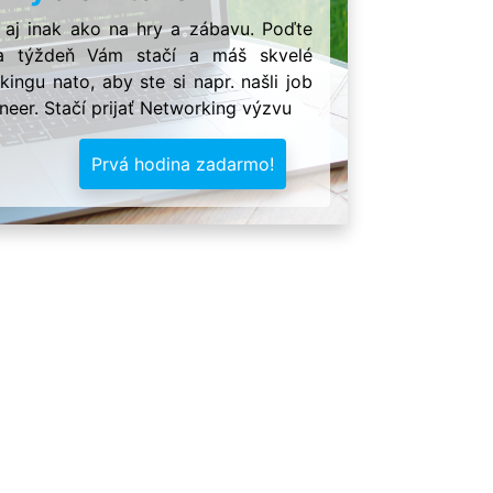
 aj inak ako na hry a zábavu. Poďte
Iba týždeň Vám stačí a máš skvelé
ingu nato, aby ste si napr. našli job
neer. Stačí prijať Networking výzvu
Prvá hodina zadarmo!