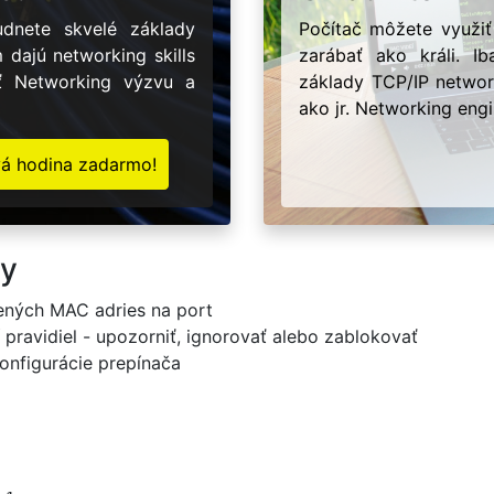
dnete skvelé základy
Počítač môžete využiť
m dajú networking skills
zarábať ako králi. 
ať Networking výzvu a
základy TCP/IP network
ako jr. Networking engi
vá hodina zadarmo!
ty
ených MAC adries na port
 pravidiel - upozorniť, ignorovať alebo zablokovať
onfigurácie prepínača