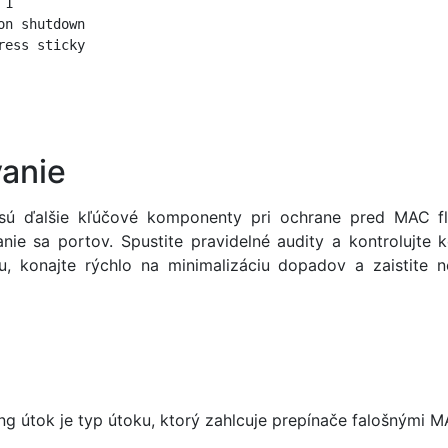
1

n shutdown

ess sticky

vanie
 sú ďalšie kľúčové komponenty pri ochrane pred MAC fl
nie sa portov. Spustite pravidelné audity a kontrolujte 
, konajte rýchlo na minimalizáciu dopadov a zaistite n
g útok je typ útoku, ktorý zahlcuje prepínače falošnými M