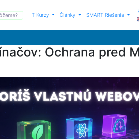
IT Kurzy
Články
SMART Riešenia
ínačov: Ochrana pred M