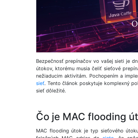
Bezpečnosť prepínačov vo vašej sieti je d
útokov, ktorému musia čeliť sieťové prepín
nežiaducim aktivitám. Pochopením a imple
sieť
. Tento článok poskytuje komplexný poh
sieť dôležité.
Čo je MAC flooding ú
MAC flooding útok je typ sieťového útok