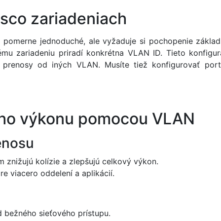
sco zariadeniach
e pomerne jednoduché, ale vyžaduje si pochopenie zákla
ému zariadeniu priradí konkrétna VLAN ID. Tieto konfig
ú prenosy od iných VLAN. Musíte tiež konfigurovať por
vého výkonu pomocou VLAN
enosu
znižujú kolízie a zlepšujú celkový výkon.
e viacero oddelení a aplikácií.
od bežného sieťového prístupu.