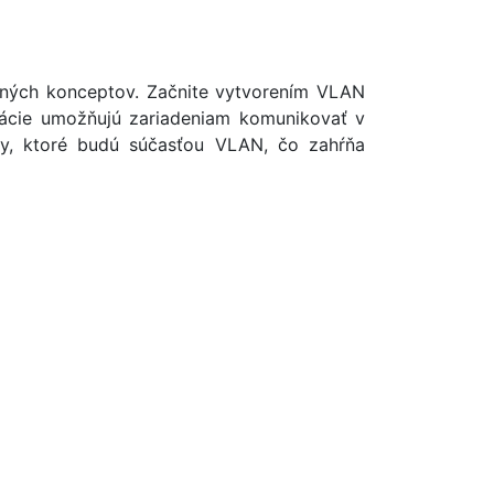
dných konceptov. Začnite vytvorením VLAN
urácie umožňujú zariadeniam komunikovať v
ty, ktoré budú súčasťou VLAN, čo zahŕňa