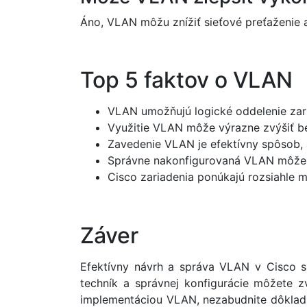
Áno, VLAN môžu znížiť sieťové preťaženie a
Top 5 faktov o VLAN
VLAN umožňujú logické oddelenie zaria
Využitie VLAN môže výrazne zvýšiť be
Zavedenie VLAN je efektívny spôsob, a
Správne nakonfigurovaná VLAN môže zn
Cisco zariadenia ponúkajú rozsiahle mo
Záver
Efektívny návrh a správa VLAN v Cisco si
techník a správnej konfigurácie môžete z
implementáciou VLAN, nezabudnite dôkladn