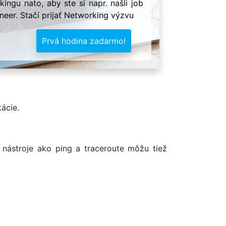
ingu nato, aby ste si napr. našli job
neer. Stačí prijať Networking výzvu
Prvá hodina zadarmo!
ácie.
 nástroje ako ping a traceroute môžu tiež