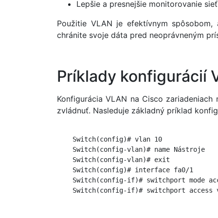
Lepšie a presnejšie monitorovanie sie
Použitie VLAN je efektívnym spôsobom, 
chránite svoje dáta pred neoprávneným pr
Príklady konfigurácií
Konfigurácia VLAN na Cisco zariadeniach 
zvládnuť. Nasleduje základný príklad konfig
    Switch(config)# vlan 10

    Switch(config-vlan)# name Nástroje

    Switch(config-vlan)# exit

    Switch(config)# interface fa0/1

    Switch(config-if)# switchport mode acc
    Switch(config-if)# switchport access v