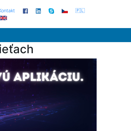
Kontakt
🇵🇱
ieťach