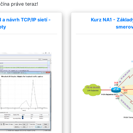
ačína práve teraz!
 návrh TCP/IP sietí -
Kurz NA1 - Základ
pty
smerova