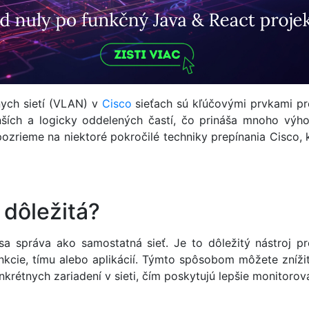
nych sietí (VLAN) v
Cisco
sieťach sú kľúčovými prvkami pr
ích a logicky oddelených častí, čo prináša mnoho výhod
pozrieme na niektoré pokročilé techniky prepínania Cisco
 dôležitá?
sa správa ako samostatná sieť. Je to dôležitý nástroj p
kcie, tímu alebo aplikácií. Týmto spôsobom môžete znížiť 
nkrétnych zariadení v sieti, čím poskytujú lepšie monitoro