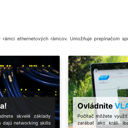
v rámci ethernetových rámcov. Umožňuje prepínačom spr
a!
Ovládnite
VL
dnete skvelé základy
Počítač môžete využiť
m dajú networking skills
zarábať ako králi. 