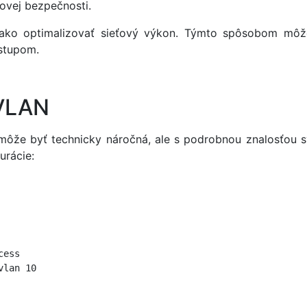
ťovej bezpečnosti.
ako optimalizovať sieťový výkon. Týmto spôsobom môže
ístupom.
 VLAN
môže byť technicky náročná, ale s podrobnou znalosťou 
urácie:
ess

lan 10
