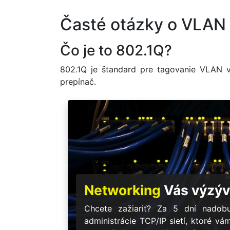
Časté otázky o VLAN
Čo je to 802.1Q?
802.1Q je štandard pre tagovanie VLAN 
prepínač.
Networking
Vás výzýv
Chcete zažiariť? Za 5 dní nadobu
administrácie TCP/IP sietí, ktoré vá