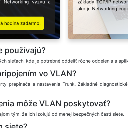
ať Networking výzvu a
základy TCP/IP network
ako jr. Networking engi
vá hodina zadarmo!
e používajú?
ch sieťach, kde je potrebné oddeliť rôzne oddelenia a aplik
 pripojením vo VLAN?
orty prepínača a nastavenia Trunk. Základné diagnostické
enia môže VLAN poskytovať?
jom tým, že ich izolujú od menej bezpečných častí siete.
 siete?