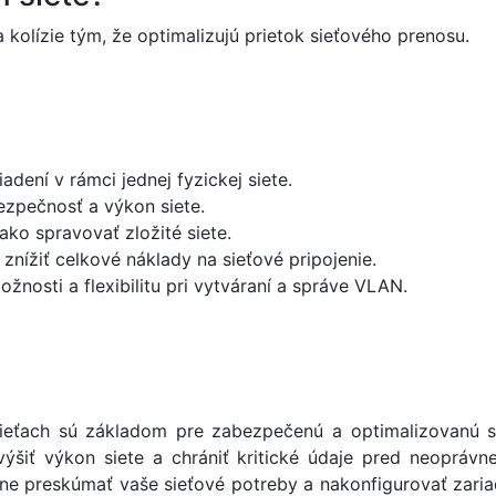
 kolízie tým, že optimalizujú prietok sieťového prenosu.
dení v rámci jednej fyzickej siete.
zpečnosť a výkon siete.
ko spravovať zložité siete.
ížiť celkové náklady na sieťové pripojenie.
žnosti a flexibilitu pri vytváraní a správe VLAN.
eťach sú základom pre zabezpečenú a optimalizovanú sie
výšiť výkon siete a chrániť kritické údaje pred neoprávn
e preskúmať vaše sieťové potreby a nakonfigurovať zaria