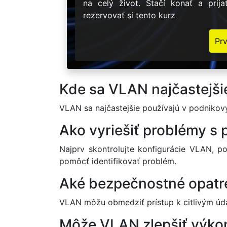
na celý život. Stačí konať a prij
rezervovať si tento kurz
Pr
Kde sa VLAN najčastejši
VLAN sa najčastejšie používajú v podnikový
Ako vyriešiť problémy s
Najprv skontrolujte konfigurácie VLAN, p
pomôcť identifikovať problém.
Aké bezpečnostné opatr
VLAN môžu obmedziť prístup k citlivým úda
Môže VLAN zlepšiť výkon