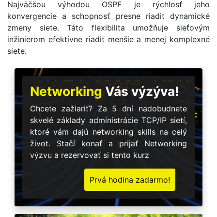
Najväčšou výhodou OSPF je rýchlosť jeho
konvergencie a schopnosť presne riadiť dynamické
zmeny siete. Táto flexibilita umožňuje sieťovým
inžinierom efektívne riadiť menšie a menej komplexné
siete.
Networking
Vás výzýva!
Chcete zažiariť? Za 5 dní nadobudnete
skvelé základy administrácie TCP/IP sietí,
ktoré vám dajú networking skills na celý
život. Stačí konať a prijať Networking
výzvu a rezervovať si tento kurz
Prvá hodina zadarmo!