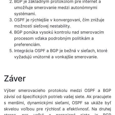
BGP je základným protokolom pre internet a
umožňuje smerovanie medzi autonómnymi
systémami.
OSPF je rýchlejšie v konvergovani, čím znižuje
možnosti sieťovej nestability.
BGP ponúka vysokú kontrolu nad smerovacím
procesom vďaka podrobným politikám a
preferenciám.
Integrácia OSPF a BGP je bežná v sieťach, ktoré
vyžadujú vnútorné a vonkajšie smerovanie.
Záver
Výber smerovacieho protokolu medzi OSPF a BGP
závisí od špecifických potrieb vašej siete. Ak pracujete
s menšími, dynamickými sieťami, OSPF sa ukáže byť
skvelou voľbou pre rýchlosť a efektívnosť. Na druhej
strane, pre veľké a prepojené siete je BGP