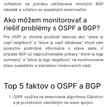
vzhľadom na potrebu udržiavania mnohých BGP
tabuliek a vzťahov so susednými smerovačmi.
Ako môžem monitorovať a
riešiť problémy s OSPF a BGP?
Pre OSPF je vhodné používať nástroje ako “show ip
ospf neighbors” a “show ip ospf database”, ktoré vám
poskytnú podrobné informácie o stave siete. V
prípade BGP sú najpoužívanejšie príkazy “show ip bgp
summary” a “show ip bgp neighbors” na monitorovanie
stavu susedstiev a záznamov smerovacích ciest.
Top 5 faktov o OSPF a BGP
OSPF využíva na smerovanie algoritmus Dijkstrov
a je protokolom založeným na stave spojov.