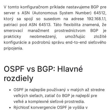
V tomto konfiguračnom príklade nastavujeme BGP pre
server s ASN (Autonomous System Number) 64512,
ktorý sa spojí so susedom na adrese 192.168.1.1,
patriaci pod ASN 64513. Táto flexibilita znamená, že
smerovací manažment prostredníctvom BGP je
prakticky neobmedzený, umožňujúc zložité
konfigurácie a podrobnú správu end-to-end sieťového
pripojenia.
OSPF vs BGP: Hlavné
rozdiely
OSPF je najlepšie používaný v malých až stredne
veľkých sieťach, zatiaľ čo BGP je najlepší pre
veľké a komplexné sieťové prostredia.
Rýchlosť konvergencie OSPF je vyššia v