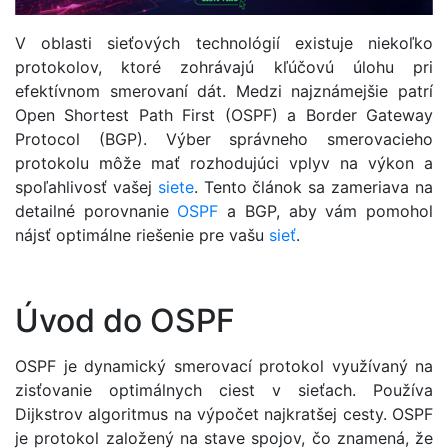
V oblasti sieťových technológií existuje niekoľko
protokolov, ktoré zohrávajú kľúčovú úlohu pri
efektívnom smerovaní dát. Medzi najznámejšie patrí
Open Shortest Path First (OSPF) a Border Gateway
Protocol (BGP). Výber správneho smerovacieho
protokolu môže mať rozhodujúci vplyv na výkon a
spoľahlivosť vašej
siete
. Tento článok sa zameriava na
detailné porovnanie
OSPF
a BGP, aby vám pomohol
nájsť optimálne riešenie pre vašu
sieť
.
Úvod do OSPF
OSPF je dynamický smerovací protokol využívaný na
zisťovanie optimálnych ciest v sieťach. Používa
Dijkstrov algoritmus na výpočet najkratšej cesty. OSPF
je protokol založený na stave spojov, čo znamená, že