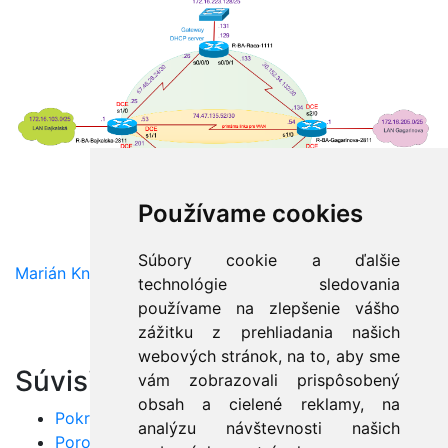
Používame cookies
Súbory cookie a ďalšie
Marián Knězek
technológie sledovania
používame na zlepšenie vášho
zážitku z prehliadania našich
webových stránok, na to, aby sme
Súvisiace články:
vám zobrazovali prispôsobený
obsah a cielené reklamy, na
Pokročilé techniky analýzy sieťovej komunikácie
analýzu návštevnosti našich
Porovnanie medených a optických sietí v praxi