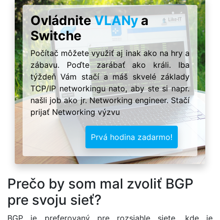
Ovládnite
VLANy
a
Switche
Počítač môžete využiť aj inak ako na hry a
zábavu. Poďte zarábať ako králi. Iba
týždeň Vám stačí a máš skvelé základy
TCP/IP networkingu nato, aby ste si napr.
našli job ako jr. Networking engineer. Stačí
prijať Networking výzvu
Prvá hodina zadarmo!
Prečo by som mal zvoliť BGP
pre svoju sieť?
BGP je preferovaný pre rozsiahle siete, kde je