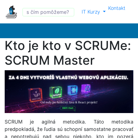
Kontakt
IT Kurzy
Kto je kto v SCRUMe:
SCRUM Master
SCRUM je agilná metodika. Táto metodika
predpokladá, že ľudia sú schopní samostatne pracovať
a nepotrebujú nad sebou niekoho, kto im pozerá