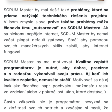
SCRUM Master by mal riešiť také
problémy, ktoré sa
priamo netýkajú technického riešenia projektu
.
V isom zmysle slova
práve takého problémy môžu
členovia tímu „outsorcovať“ na SCRUM Mastera
. Ak
sa niekomu nepôjde internet, SCRUM Master by nemal
začať pingať default gateway. Stačí aby pomocou
svojich manažérskych skills zaistil, aby internet
fungoval.
SCRUM Master by mal motivovať.
Kvalitne zaplatiť
programátorov je nutné, aby dobre, precízne
a s radosťou vykonávali svoju prácu. Aj keď ich
kvalitne zaplatíte, nemusí to stačiť
. Motivovať sa dá aj
inak ako finančne, napr. pochvalou, možnosťou rastu
vo vzdelaní alebo v pokročilosti úloh, ktoré dostávajú.
Často zákazník nie je programátor, nevyzná sa
v zložitosti svojich potrieb a zvyčajne si myslí, že