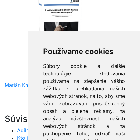
Používame cookies
Súbory cookie a ďalšie
technológie sledovania
používame na zlepšenie vášho
Marián Knězek
zážitku z prehliadania našich
webových stránok, na to, aby sme
vám zobrazovali prispôsobený
obsah a cielené reklamy, na
Súvisiace články:
analýzu návštevnosti našich
webových stránok a na
Agilný vývoj softvéru
pochopenie toho, odkiaľ naši
Kto je kto v SCRUMe: prasatá a kurence