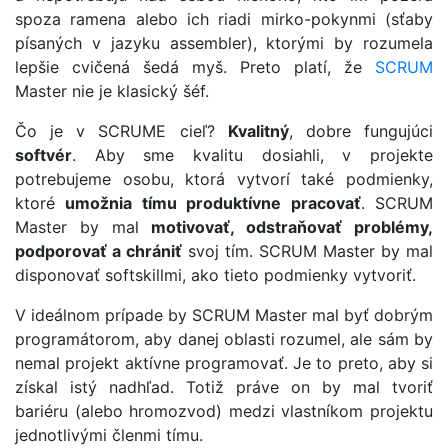
spoza ramena alebo ich riadi mirko-pokynmi (sťaby
písaných v jazyku assembler), ktorými by rozumela
lepšie cvičená šedá myš. Preto platí, že
SCRUM
Master nie je klasický šéf.
Čo je v SCRUME cieľ?
Kvalitný
, dobre fungujúci
softvér
. Aby sme kvalitu dosiahli, v projekte
potrebujeme osobu, ktorá vytvorí také podmienky,
ktoré
umožnia tímu produktívne pracovať
. SCRUM
Master by mal
motivovať, odstraňovať problémy,
podporovať a chrániť
svoj tím. SCRUM Master by mal
disponovať softskillmi, ako tieto podmienky vytvoriť.
V ideálnom prípade by SCRUM Master mal byť dobrým
programátorom, aby danej oblasti rozumel, ale sám by
nemal projekt aktívne programovať. Je to preto, aby si
získal istý nadhľad. Totiž práve on by mal tvoriť
bariéru (alebo hromozvod) medzi vlastníkom projektu
jednotlivými členmi tímu.