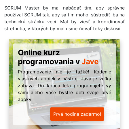
SCRUM Master by mal nabádať tím, aby správne
používal SCRUM tak, aby sa tím mohol sústrediť iba na
technickú stránku veci. Mal by viesť a koordinovať
stretnutia, v ktorých by mal usmerňovať toky diskusií.
Online kurz
programovania v
Jave
Programovanie nie je ťažké! Kódenie
vlastných appiek v nástroji Java je veľká
zábava. Do konca leta programujete vy
sami alebo vaše bystré deti svoje prvé
appky
Prvá hodina zadarmo!