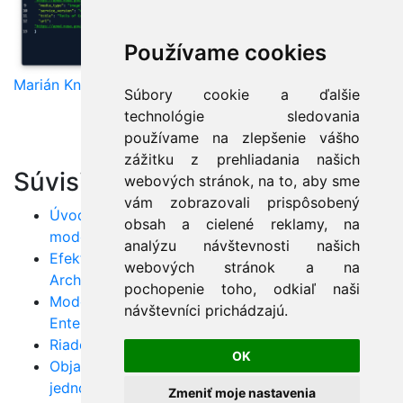
Používame cookies
Marián Knězek
Súbory cookie a ďalšie
technológie sledovania
používame na zlepšenie vášho
zážitku z prehliadania našich
Súvisiace články:
webových stránok, na to, aby sme
vám zobrazovali prispôsobený
Úvod do UML v Enterprise Architect: Začnite s
obsah a cielené reklamy, na
modelovaním
analýzu návštevnosti našich
Efektívne softvérové návrhy s UML a Enterprise
webových stránok a na
Architect
pochopenie toho, odkiaľ naši
Modelovanie softvéru: Zvládnite UML v nástroji
návštevníci prichádzajú.
Enterprise Architect
Riadenie toku programu s cyklami v Jave
OK
Objavte tajomstvá poľa v Jave: Od
jednorozmerných po viacrozmerné
Zmeniť moje nastavenia