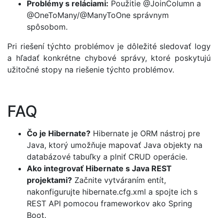
Problémy s reláciami:
Použitie @JoinColumn a
@OneToMany/@ManyToOne správnym
spôsobom.
Pri riešení týchto problémov je dôležité sledovať logy
a hľadať konkrétne chybové správy, ktoré poskytujú
užitočné stopy na riešenie týchto problémov.
FAQ
Čo je Hibernate?
Hibernate je ORM nástroj pre
Java, ktorý umožňuje mapovať Java objekty na
databázové tabuľky a plniť CRUD operácie.
Ako integrovať Hibernate s Java REST
projektami?
Začnite vytváraním entít,
nakonfigurujte hibernate.cfg.xml a spojte ich s
REST API pomocou frameworkov ako Spring
Boot.