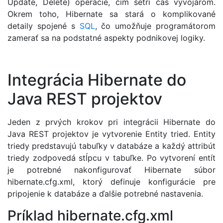
Update, Delete) operácie, čím šetrí čas vývojárom.
Okrem toho, Hibernate sa stará o komplikované
detaily spojené s
SQL
, čo umožňuje programátorom
zamerať sa na podstatné aspekty podnikovej logiky.
Integrácia Hibernate do
Java REST projektov
Jeden z prvých krokov pri integrácii Hibernate do
Java REST projektov je vytvorenie Entity tried. Entity
triedy predstavujú tabuľky v databáze a každý attribút
triedy zodpovedá stĺpcu v tabuľke. Po vytvorení entít
je potrebné nakonfigurovať Hibernate súbor
hibernate.cfg.xml, ktorý definuje konfigurácie pre
pripojenie k databáze a ďalšie potrebné nastavenia.
Príklad hibernate.cfg.xml