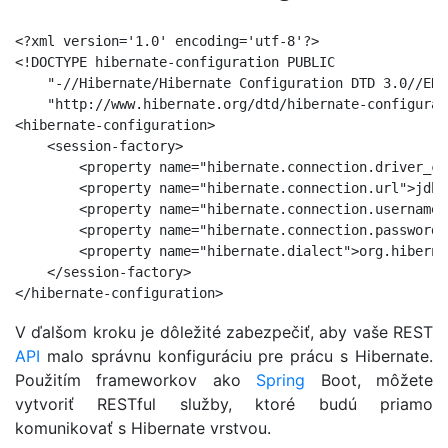
<?xml version='1.0' encoding='utf-8'?>

<!DOCTYPE hibernate-configuration PUBLIC

    "-//Hibernate/Hibernate Configuration DTD 3.0//EN"

    "http://www.hibernate.org/dtd/hibernate-configurat
<hibernate-configuration>

    <session-factory>

        <property name="hibernate.connection.driver_cl
        <property name="hibernate.connection.url">jdbc
        <property name="hibernate.connection.username"
        <property name="hibernate.connection.password"
        <property name="hibernate.dialect">org.hiberna
    </session-factory>

V ďalšom kroku je dôležité zabezpečiť, aby vaše REST
API
malo správnu konfiguráciu pre prácu s Hibernate.
Použitím frameworkov ako
Spring
Boot, môžete
vytvoriť RESTful služby, ktoré budú priamo
komunikovať s Hibernate vrstvou.