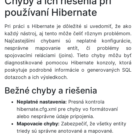
Chyby a ich riešenia pri
používaní Hibernate
Pri práci s Hibernate je dôležité si uvedomiť, že ako
každý nástroj, aj tento môže čeliť rôznym problémom.
Najčastejšími chybami sú neplatné konfigurácie,
nesprávne mapovanie entít, či problémy so
spojovacími reláciami (joins). Tieto chyby môžu byť
diagnostikované pomocou Hibernate konzoly, ktorá
poskytuje podrobné informácie o generovaných SQL
dotazoch a ich výsledkoch.
Bežné chyby a riešenia
Neplatné nastavenia:
Presná kontrola
hibernate.cfg.xml pre chyby vo formátovaní
alebo nesprávne údaje pripojenia.
Mapovacie chyby:
Zabezpečiť, že všetky entity
triedy sú správne anotované a mapované.