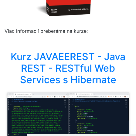
Viac informacií preberáme na kurze:
Kurz JAVAEEREST - Java
REST - RESTful Web
Services s Hibernate