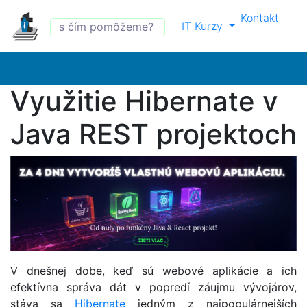
Kontakt
IT Kurzy
Využitie Hibernate v
Java REST projektoch
V dnešnej dobe, keď sú webové aplikácie a ich
efektívna správa dát v popredí záujmu vývojárov,
stáva sa
Hibernate
jedným z najpopulárnejších