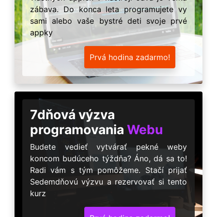
zábava. Do konca leta programujete vy
sami alebo vaše bystré deti svoje prvé
appky
Prvá hodina zadarmo!
7dňová výzva
programovania
Webu
Budete vedieť vytvárať pekné weby
koncom budúceho týždňa? Áno, dá sa to!
Radi vám s tým pomôžeme. Stačí prijať
Sedemdňovú výzvu a rezervovať si tento
kurz