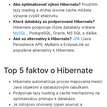
Ako optimalizovať výkon Hibernatu?
Použitím
lazy loading a druhej úrovne cache môžete
výrazne zvýšiť efektivitu.
Ktoré databázy sú podporované Hibernate?
Hibernate podporuje rôzne databázy vrátane
MySQL
, PostgreSQL, Oracle, MS SQL a ďalšie.
Aké sú alternatívy k Hibernate?
JPA
(Java
Persistence API), MyBatis a EclipseLink sú
populárne alternatívy k Hibernate.
Top 5 faktov o Hibernate
Hibernate automatizuje proces mapovania medzi
Java objektmi a databázovými tabuľkami.
Podporuje lazy loading a cache mechanizmy na
optimalizáciu prístupu k databáze.
Je zdrojovo otvorený (open source) a