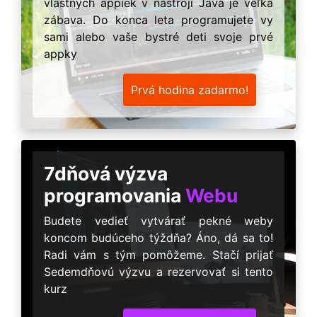
vlastných appiek v nástroji Java je veľká
zábava. Do konca leta programujete vy
sami alebo vaše bystré deti svoje prvé
appky
Prvá hodina zadarmo!
7dňová výzva
programovania
Webu
Budete vedieť vytvárať pekné weby
koncom budúceho týždňa? Áno, dá sa to!
Radi vám s tým pomôžeme. Stačí prijať
Sedemdňovú výzvu a rezervovať si tento
kurz