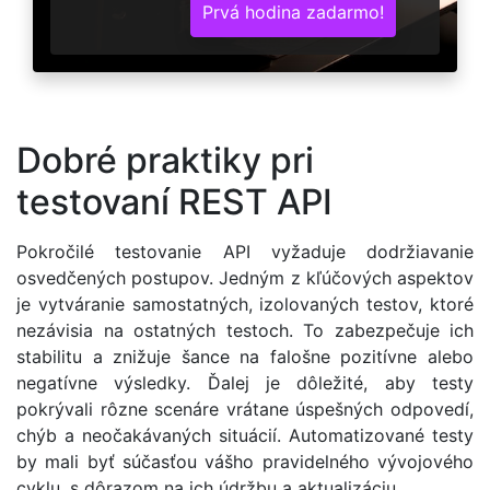
Prvá hodina zadarmo!
Dobré praktiky pri
testovaní REST API
Pokročilé testovanie API vyžaduje dodržiavanie
osvedčených postupov. Jedným z kľúčových aspektov
je vytváranie samostatných, izolovaných testov, ktoré
nezávisia na ostatných testoch. To zabezpečuje ich
stabilitu a znižuje šance na falošne pozitívne alebo
negatívne výsledky. Ďalej je dôležité, aby testy
pokrývali rôzne scenáre vrátane úspešných odpovedí,
chýb a neočakávaných situácií. Automatizované testy
by mali byť súčasťou vášho pravidelného vývojového
cyklu, s dôrazom na ich údržbu a aktualizáciu.