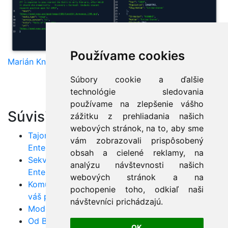
Používame cookies
Marián Knězek
Súbory cookie a ďalšie
technológie sledovania
používame na zlepšenie vášho
Súvisiace články:
zážitku z prehliadania našich
webových stránok, na to, aby sme
Tajomstvá Use-case diagramov v nástroji
vám zobrazovali prispôsobený
Enterprise Architect
obsah a cielené reklamy, na
Sekvenčné diagramy krok za krokom v
analýzu návštevnosti našich
Enterprise Architect
webových stránok a na
Komunikačné diagramy: Efektívne plánovanie pre
pochopenie toho, odkiaľ naši
váš projekt
návštevníci prichádzajú.
Model Driven Development: Využite MDA v praxi
Od BPM k UML: Ako zjednodušiť business
OK