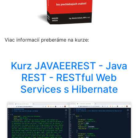
Viac informacií preberáme na kurze:
Kurz JAVAEEREST - Java
REST - RESTful Web
Services s Hibernate