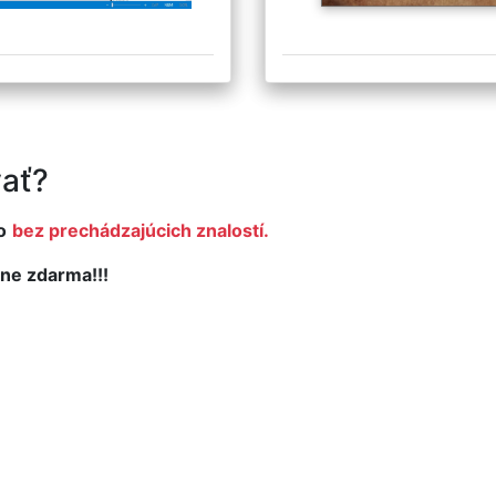
ať?
o
bez prechádzajúcich znalostí.
ne zdarma!!!