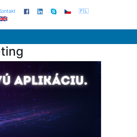
Kontakt
🇵🇱
ting