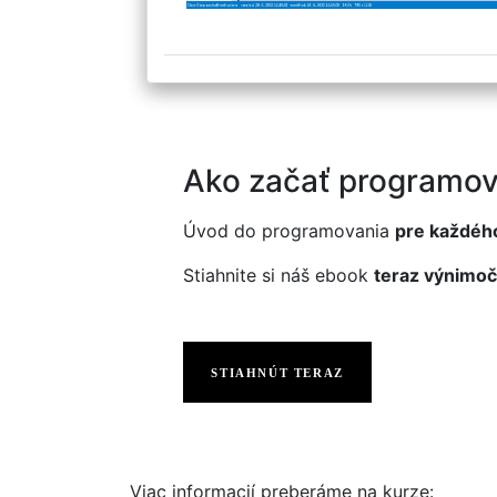
Ako začať programov
Úvod do programovania
pre každéh
Stiahnite si náš ebook
teraz výnimoč
STIAHNÚT TERAZ
Viac informacií preberáme na kurze: