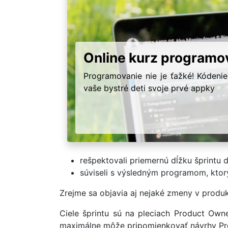
Online kurz programo
Programovanie nie je ťažké! Kódenie
vaše bystré deti svoje prvé appky
rešpektovali priemernú dĺžku šprintu
súviseli s výsledným programom, ktorý
Zrejme sa objavia aj nejaké zmeny v produk
Ciele šprintu sú na pleciach Product Owner
maximálne môže pripomienkovať návrhy Prod