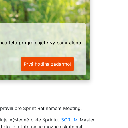
onca leta programujete vy sami alebo
Prvá hodina zadarmo!
pravili pre Sprint Refinement Meeting.
ľuje výsledné ciele šprintu.
SCRUM
Master
to je a toto nie je možné uskutočniť.