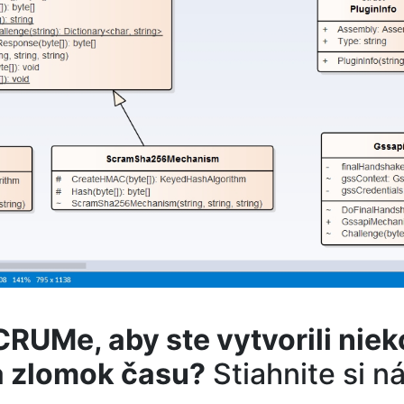
CRUMe, aby ste vytvorili ni
za zlomok času?
Stiahnite si n