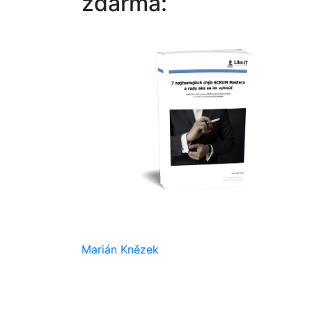
zdarma:
Marián Knězek