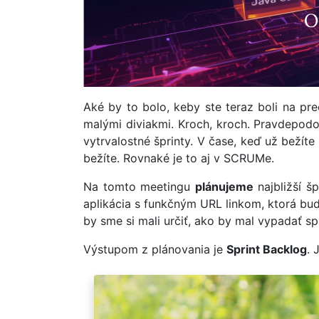
Aké by to bolo, keby ste teraz boli na pr
malými diviakmi. Kroch, kroch. Pravdepodo
vytrvalostné šprinty. V čase, keď už bežít
bežíte. Rovnaké je to aj v SCRUMe.
Na tomto meetingu
plánujeme
najbližší š
aplikácia s funkčným URL linkom, ktorá bu
by sme si mali určiť, ako by mal vypadať s
Výstupom z plánovania je
Sprint Backlog
. 