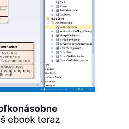
ekoľkonásobne
áš ebook teraz