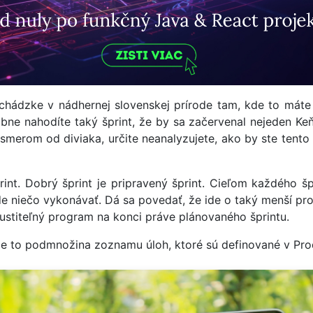
echádzke v nádhernej slovenskej prírode tam, kde to máte 
bne nahodíte taký šprint, že by sa začervenal nejeden Ke
e smerom od diviaka, určite neanalyzujete, ako by ste tento
print. Dobrý šprint je pripravený šprint. Cieľom každého š
de niečo vykonávať. Dá sa povedať, že ide o taký menší pr
pustiteľný program na konci práve plánovaného šprintu.
Je to podmnožina zoznamu úloh, ktoré sú definované v Prod