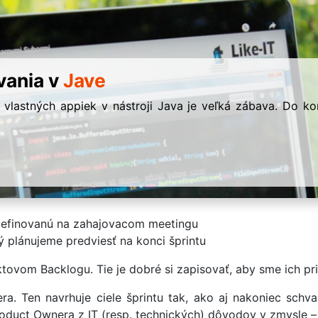
vania v
Jave
 vlastných appiek v nástroji Java je veľká zábava. Do k
 definovanú na zahajovacom meetingu
 plánujeme predviesť na konci šprintu
tovom Backlogu. Tie je dobré si zapisovať, aby sme ich pri
a. Ten navrhuje ciele šprintu tak, ako aj nakoniec schva
uct Ownera z IT (resp. technických) dôvodov v zmysle – to