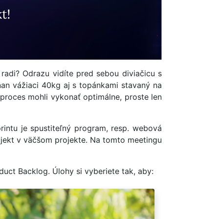
radi? Odrazu vidíte pred sebou diviačicu s
ňan vážiaci 40kg aj s topánkami stavaný na
 proces mohli vykonať optimálne, proste len
printu je spustiteľný program, resp. webová
ojekt v väčšom projekte. Na tomto meetingu
uct Backlog. Úlohy si vyberiete tak, aby: