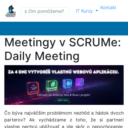
Kontakt
IT Kurzy
Meetingy v SCRUMe:
Daily Meeting
Čo býva najväčším problémom nezhôd a hádok dvoch
parterov? Ak vychádzame z toho, že si partneri
vlastne nechcú ubližovať a ide skôr o nepochopenie,