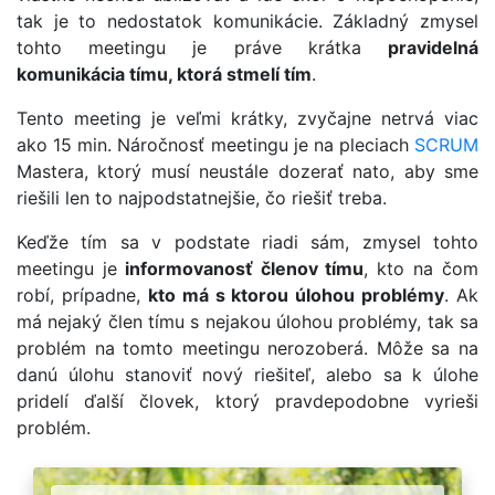
tak je to nedostatok komunikácie. Základný zmysel
tohto meetingu je práve krátka
pravidelná
komunikácia tímu, ktorá stmelí tím
.
Tento meeting je veľmi krátky, zvyčajne netrvá viac
ako 15 min. Náročnosť meetingu je na pleciach
SCRUM
Mastera, ktorý musí neustále dozerať nato, aby sme
riešili len to najpodstatnejšie, čo riešiť treba.
Keďže tím sa v podstate riadi sám, zmysel tohto
meetingu je
informovanosť členov tímu
, kto na čom
robí, prípadne,
kto má s ktorou úlohou problémy
. Ak
má nejaký člen tímu s nejakou úlohou problémy, tak sa
problém na tomto meetingu nerozoberá. Môže sa na
danú úlohu stanoviť nový riešiteľ, alebo sa k úlohe
pridelí ďalší človek, ktorý pravdepodobne vyrieši
problém.