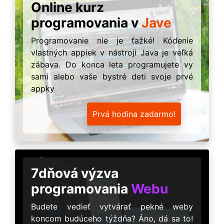
Online kurz
programovania v
Jave
Programovanie nie je ťažké! Kódenie
vlastných appiek v nástroji Java je veľká
zábava. Do konca leta programujete vy
sami alebo vaše bystré deti svoje prvé
appky
Prvá hodina zadarmo!
7dňová výzva
programovania
Webu
Budete vedieť vytvárať pekné weby
koncom budúceho týždňa? Áno, dá sa to!