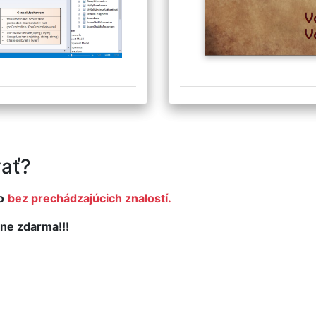
ať?
o
bez prechádzajúcich znalostí.
ne zdarma!!!