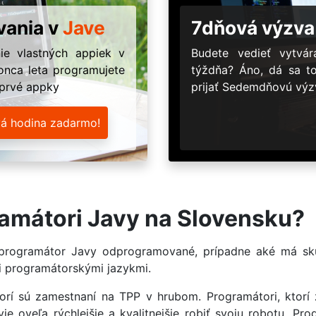
vania v
Jave
7dňová výzva
ie vlastných appiek v
Budete vedieť vytv
onca leta programujete
týždňa? Áno, dá sa t
 prvé appky
prijať Sedemdňovú výzv
vá hodina zadarmo!
ramátori Javy na Slovensku?
 programátor Javy odprogramované, prípadne aké má sk
mi programátorskými jazykmi.
rí sú zamestnaní na TPP v hrubom. Programátori, ktorí 
e oveľa rýchlejšie a kvalitnejšie robiť svoju robotu. Progr