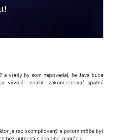
7 a vtedy by som nepovedal, že Java bude
a vývojári snažili zakomponovať spätnú
mátor je raz skompilovaný a potom môže byť
h bez nutnosti siahodlhej migrácie.