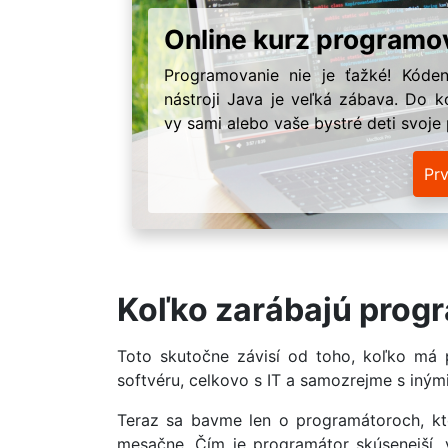
Online kurz programo
Programovanie nie je ťažké! Kóden
nástroji Java je veľká zábava. Do k
vy sami alebo vaše bystré deti svoje
Pr
Koľko zarábajú prog
Toto skutočne závisí od toho, koľko má
softvéru, celkovo s IT a samozrejme s iný
Teraz sa bavme len o programátoroch, kto
mesačne. Čím je programátor skúsenejší, vi