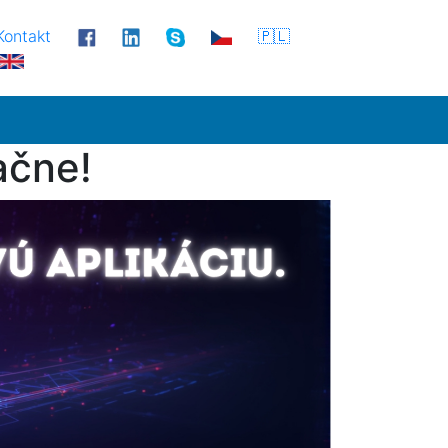
Kontakt
🇵🇱
ačne!