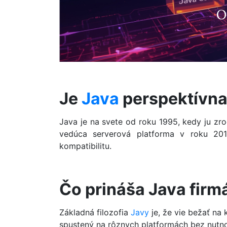
Je
Java
perspektívn
Java je na svete od roku 1995, kedy ju zr
vedúca serverová platforma v roku 201
kompatibilitu.
Čo prináša Java fir
Základná filozofia
Javy
je, že vie bežať na
spustený na rôznych platformách bez nutnos