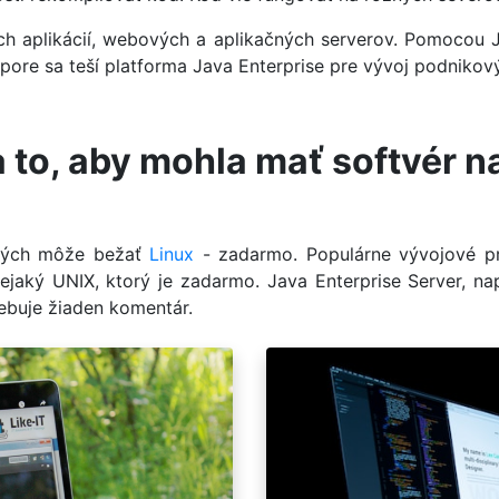
h aplikácií, webových a aplikačných serverov. Pomocou Ja
pore sa teší platforma Java Enterprise pre vývoj podnikový
 to, aby mohla mať softvér na
orých môže bežať
Linux
- zadarmo. Populárne vývojové pro
ejaký UNIX, ktorý je zadarmo. Java Enterprise Server, na
ebuje žiaden komentár.