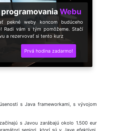
 programovania
Webu
árať pekné weby koncom budúceho
o! Radi vám s tým pomôžeme. Stačí
u a rezervovať si tento kurz
Prvá hodina zadarmo!
úsenosti s Java frameworkami, s vývojom
začínajú s Javou zarábajú okolo 1.500 eur
amátori seniori, ktorí sú v Jave efektívni,