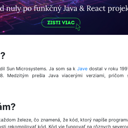
a?
odil Sun Microsystems. Ja som sa k
Jave
dostal v roku 199
8. Medzitým prešla Java viacerými verziami, pričom s
mám?
 každom železe, čo znamená, že kód, ktorý napíše progra
ti rekompilovať kód. Kód vie fungovať na rôznych severoc