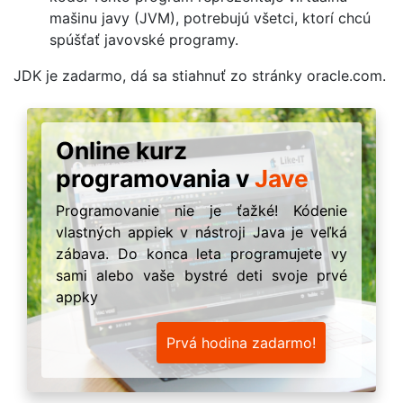
mašinu javy (JVM), potrebujú všetci, ktorí chcú
spúšťať javovské programy.
JDK je zadarmo, dá sa stiahnuť zo stránky oracle.com.
Online kurz
programovania v
Jave
Programovanie nie je ťažké! Kódenie
vlastných appiek v nástroji Java je veľká
zábava. Do konca leta programujete vy
sami alebo vaše bystré deti svoje prvé
appky
Prvá hodina zadarmo!