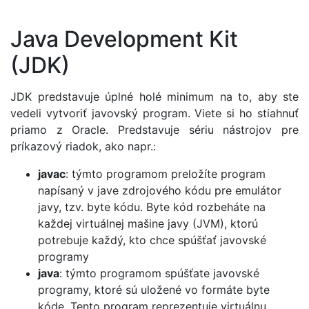
Java Development Kit
(JDK)
JDK predstavuje úplné holé minimum na to, aby ste
vedeli vytvoriť javovský program. Viete si ho stiahnuť
priamo z Oracle. Predstavuje sériu nástrojov pre
príkazový riadok, ako napr.:
javac
: týmto programom preložíte program
napísaný v jave zdrojového kódu pre emulátor
javy, tzv. byte kódu. Byte kód rozbeháte na
každej virtuálnej mašine javy (JVM), ktorú
potrebuje každý, kto chce spúšťať javovské
programy
java
: týmto programom spúšťate javovské
programy, ktoré sú uložené vo formáte byte
kóde. Tento program reprezentuje virtuálnu