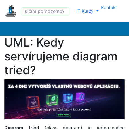
Kontakt
IT Kurzy
UML: Kedy
servírujeme diagram
tried?
Diagram tried
(class diagram) je jednoznačne