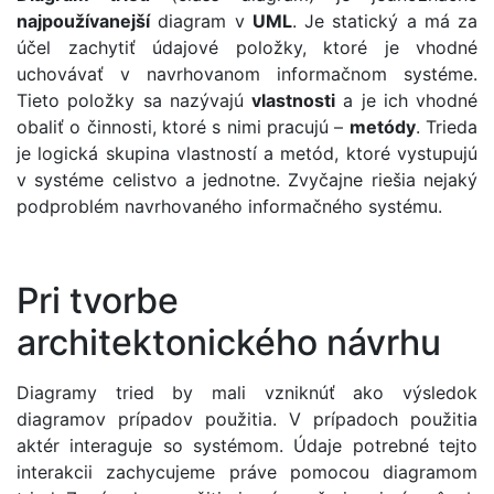
najpoužívanejší
diagram v
UML
. Je statický a má za
účel zachytiť údajové položky, ktoré je vhodné
uchovávať v navrhovanom informačnom systéme.
Tieto položky sa nazývajú
vlastnosti
a je ich vhodné
obaliť o činnosti, ktoré s nimi pracujú –
metódy
. Trieda
je logická skupina vlastností a metód, ktoré vystupujú
v systéme celistvo a jednotne. Zvyčajne riešia nejaký
podproblém navrhovaného informačného systému.
Pri tvorbe
architektonického návrhu
Diagramy tried by mali vzniknúť ako výsledok
diagramov prípadov použitia. V prípadoch použitia
aktér interaguje so systémom. Údaje potrebné tejto
interakcii zachycujeme práve pomocou diagramom