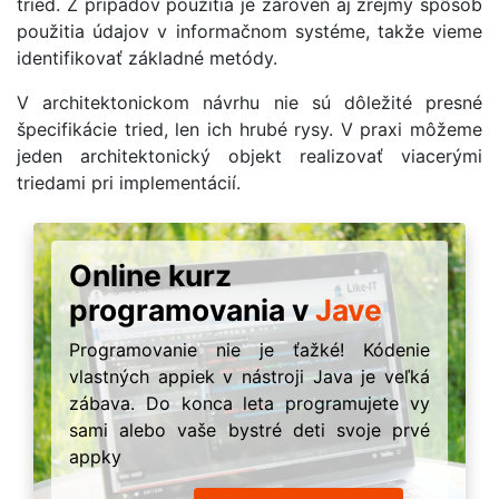
tried. Z prípadov použitia je zároveň aj zrejmý spôsob
použitia údajov v informačnom systéme, takže vieme
identifikovať základné metódy.
V architektonickom návrhu nie sú dôležité presné
špecifikácie tried, len ich hrubé rysy. V praxi môžeme
jeden architektonický objekt realizovať viacerými
triedami pri implementácií.
Online kurz
programovania v
Jave
Programovanie nie je ťažké! Kódenie
vlastných appiek v nástroji Java je veľká
zábava. Do konca leta programujete vy
sami alebo vaše bystré deti svoje prvé
appky