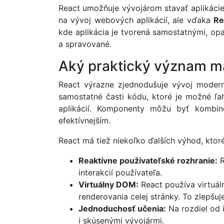
React umožňuje vývojárom stavať aplikácie
na vývoj webových aplikácií, ale vďaka
Re
kde aplikácia je tvorená samostatnými, o
a spravované.
Aký praktický význam m
React výrazne zjednodušuje vývoj modern
samostatné časti kódu, ktoré je možné ľahk
aplikácií. Komponenty môžu byť kombin
efektívnejším.
React má tiež niekoľko ďalších výhod, ktoré
Reaktívne používateľské rozhranie:
R
interakcií používateľa.
Virtuálny DOM:
React používa virtuál
renderovania celej stránky. To zlepšuj
Jednoduchosť učenia:
Na rozdiel od 
i skúsenými vývojármi.