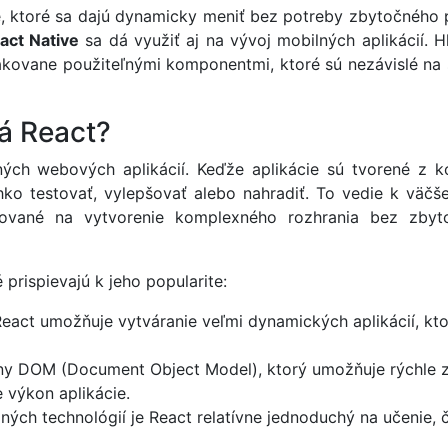
, ktoré sa dajú dynamicky meniť bez potreby zbytočného pr
act Native
sa dá využiť aj na vývoj mobilných aplikácií.
pakovane použiteľnými komponentmi, ktoré sú nezávislé n
á React?
ých webových aplikácií. Keďže aplikácie sú tvorené z k
o testovať, vylepšovať alebo nahradiť. To vedie k väčšej f
ované na vytvorenie komplexného rozhrania bez zbytoč
 prispievajú k jeho popularite:
eact umožňuje vytváranie veľmi dynamických aplikácií, kt
ny DOM (Document Object Model), ktorý umožňuje rýchle zm
e výkon aplikácie.
iných technológií je React relatívne jednoduchý na učenie,