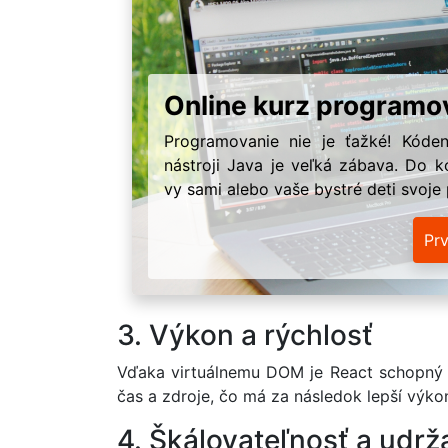
Online kurz programo
Programovanie nie je ťažké! Kóden
nástroji Java je veľká zábava. Do k
vy sami alebo vaše bystré deti svoje
Pr
3. Výkon a rýchlosť
Vďaka virtuálnemu DOM je React schopný vyk
čas a zdroje, čo má za následok lepší výkon
4. Škálovateľnosť a udrž