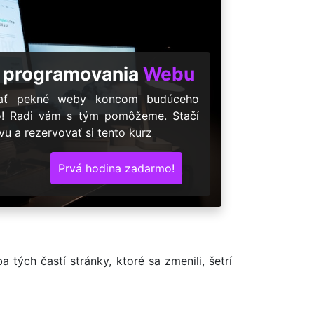
 programovania
Webu
árať pekné weby koncom budúceho
o! Radi vám s tým pomôžeme. Stačí
u a rezervovať si tento kurz
Prvá hodina zadarmo!
tých častí stránky, ktoré sa zmenili, šetrí