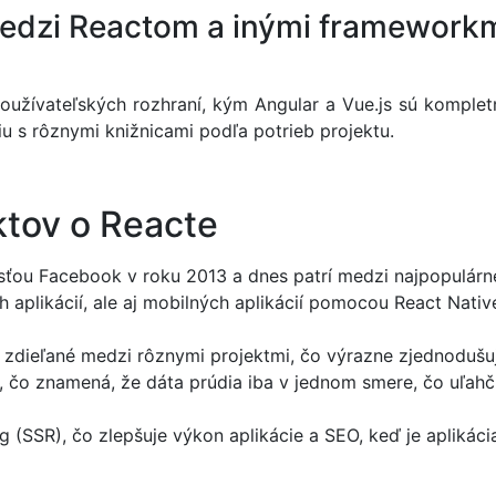
medzi Reactom a inými frameworkm
oužívateľských rozhraní, kým Angular a Vue.js sú komplet
ciu s rôznymi knižnicami podľa potrieb projektu.
ktov o Reacte
ťou Facebook v roku 2013 a dnes patrí medzi najpopulárnej
 aplikácií, ale aj mobilných aplikácií pomocou React Nati
dieľané medzi rôznymi projektmi, čo výrazne zjednodušuje
 čo znamená, že dáta prúdia iba v jednom smere, čo uľahču
 (SSR), čo zlepšuje výkon aplikácie a SEO, keď je aplikác