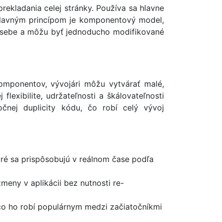
ekladania celej stránky. Používa sa hlavne
 Hlavným princípom je komponentový model,
a sebe a môžu byť jednoducho modifikované
omponentov, vývojári môžu vytvárať malé,
lexibilite, udržateľnosti a škálovateľnosti
nej duplicity kódu, čo robí celý vývoj
oré sa prispôsobujú v reálnom čase podľa
eny v aplikácii bez nutnosti re-
 čo ho robí populárnym medzi začiatočníkmi