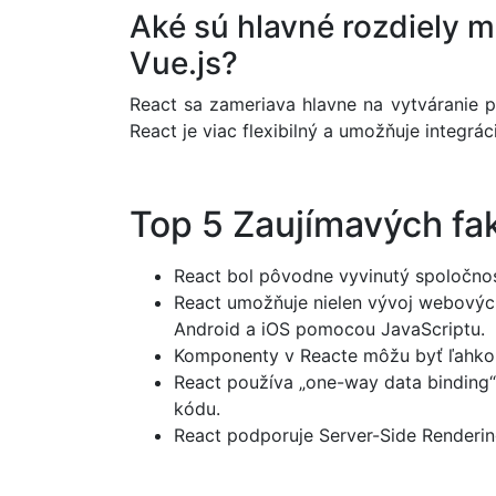
Aké sú hlavné rozdiely 
Vue.js?
React sa zameriava hlavne na vytváranie p
React je viac flexibilný a umožňuje integrá
Top 5 Zaujímavých fa
React bol pôvodne vyvinutý spoločnos
React umožňuje nielen vývoj webových
Android a iOS pomocou JavaScriptu.
Komponenty v Reacte môžu byť ľahko z
React používa „one-way data binding“,
kódu.
React podporuje Server-Side Rendering