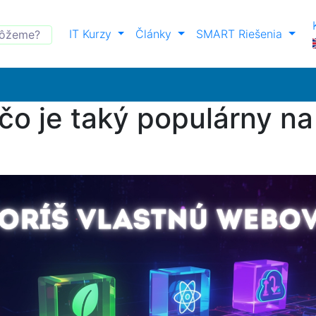
IT Kurzy
Články
SMART Riešenia
ečo je taký populárny n