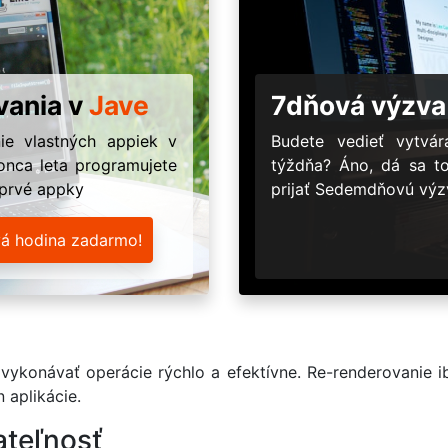
vania v
Jave
7dňová výzva
ie vlastných appiek v
Budete vedieť vytv
onca leta programujete
týždňa? Áno, dá sa t
 prvé appky
prijať Sedemdňovú výzv
vá hodina zadarmo!
onávať operácie rýchlo a efektívne. Re-renderovanie iba 
 aplikácie.
ateľnosť