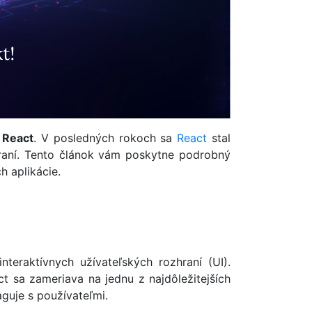
i
React
. V posledných rokoch sa
React
stal
hraní. Tento článok vám poskytne podrobný
h aplikácie.
eraktívnych užívateľských rozhraní (UI).
t sa zameriava na jednu z najdôležitejších
aguje s používateľmi.