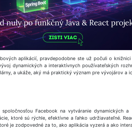
bových aplikácií, pravdepodobne ste už počuli o knižnic
 vývoj dynamických a interaktívnych používateľských roz
lárny, a ukáže, aký má praktický význam pre vývojárov a ic
 spoločnosťou Facebook na vytváranie dynamických a int
e, ktoré sú rýchle, efektívne a ľahko udržiavateľné. Reac
 ktoré je zodpovedné za to, ako aplikácia vyzerá a ako inter