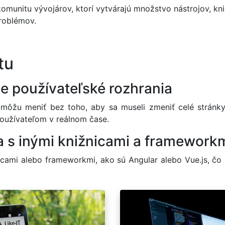
unitu vývojárov, ktorí vytvárajú množstvo nástrojov, kniž
problémov.
tu
ne používateľské rozhrania
ôžu meniť bez toho, aby sa museli zmeniť celé stránky, j
 používateľom v reálnom čase.
a s inými knižnicami a framework
nicami alebo frameworkmi, ako sú Angular alebo Vue.js, čo