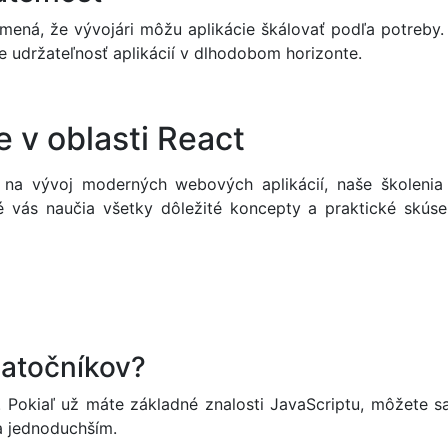
mená, že vývojári môžu aplikácie škálovať podľa potreby.
e udržateľnosť aplikácií v dlhodobom horizonte.
e v oblasti React
 na vývoj moderných webových aplikácií, naše školeni
ré vás naučia všetky dôležité koncepty a praktické skúse
iatočníkov?
. Pokiaľ už máte základné znalosti JavaScriptu, môžete 
a jednoduchším.