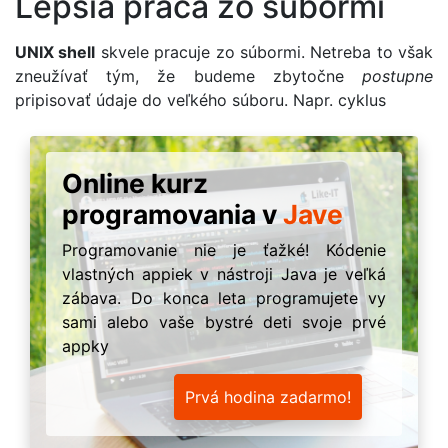
Lepšia práca zo súbormi
UNIX shell
skvele pracuje zo súbormi. Netreba to však
zneužívať tým, že budeme zbytočne
postupne
pripisovať údaje do veľkého súboru. Napr. cyklus
Online kurz
programovania v
Jave
Programovanie nie je ťažké! Kódenie
vlastných appiek v nástroji Java je veľká
zábava. Do konca leta programujete vy
sami alebo vaše bystré deti svoje prvé
appky
Prvá hodina zadarmo!