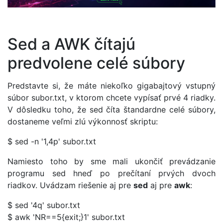
Sed a AWK čítajú
predvolene celé súbory
Predstavte si, že máte niekoľko gigabajtový vstupný
súbor subor.txt, v ktorom chcete vypísať prvé 4 riadky.
V dôsledku toho, že sed číta štandardne celé súbory,
dostaneme veľmi zlú výkonnosť skriptu:
$ sed -n '1,4p' subor.txt
Namiesto toho by sme mali ukončiť prevádzanie
programu sed hneď po prečítaní prvých dvoch
riadkov. Uvádzam riešenie aj pre
sed
aj pre
awk
:
$ sed '4q' subor.txt
$ awk 'NR==5{exit;}1' subor.txt