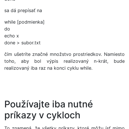
sa dá prepísať na
while [podmienka]
do
echo x
done > subor.txt
čím ušetríte značné množstvo prostriedkov. Namiesto
toho, aby bol výpis realizovaný n-krát, bude
realizovaný iba raz na konci cyklu while.
Používajte iba nutné
príkazy v cykloch
To znamená, že všetky príkazy, ktoré môžu ísť mimo