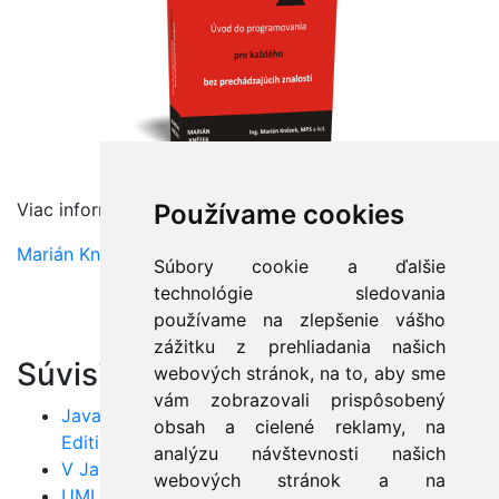
Viac informacií preberáme na kurze:
Používame cookies
Marián Knězek
Súbory cookie a ďalšie
technológie sledovania
používame na zlepšenie vášho
zážitku z prehliadania našich
Súvisiace články:
webových stránok, na to, aby sme
vám zobrazovali prispôsobený
Java Standard Edition verzus Java Enterprise
obsah a cielené reklamy, na
Edition
analýzu návštevnosti našich
V Jave je rýchlejšia správa pamäte ako v C++!
webových stránok a na
UML: Pozor na model prípadov použitia!