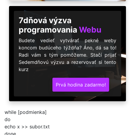
7dňová výzva
programovania
Webu
Budete vedieť vytvárať pekné weby
koncom budúceho týždňa? Áno, dá sa to!
Radi vám s tým pomôžeme. Stačí prijať
Sedemdňovú výzvu a rezervovať si tento
kurz
Prvá hodina zadarmo!
while [podmienka]
do
echo x >> subor.txt
done