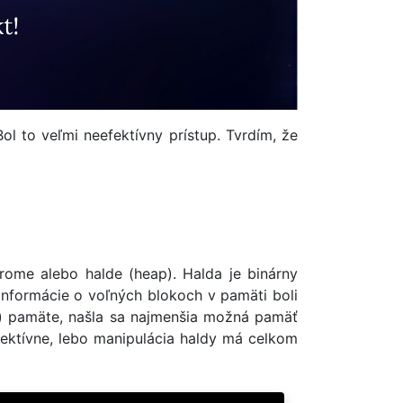
l to veľmi neefektívny prístup. Tvrdím, že
ome alebo halde (heap). Halda je binárny
Informácie o voľných blokoch v pamäti boli
w) pamäte, našla sa najmenšia možná pamäť
efektívne, lebo manipulácia haldy má celkom