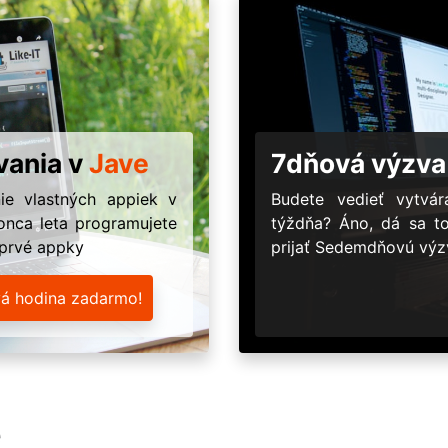
vania v
Jave
7dňová výzva
ie vlastných appiek v
Budete vedieť vytv
onca leta programujete
týždňa? Áno, dá sa t
 prvé appky
prijať Sedemdňovú výzv
vá hodina zadarmo!
e