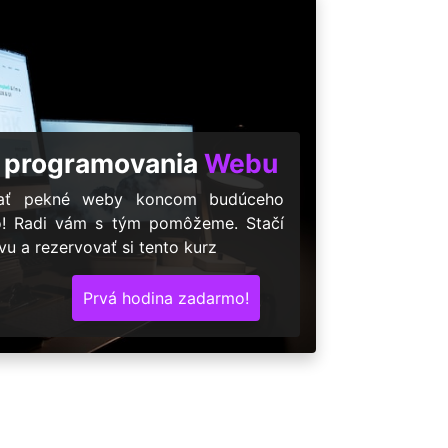
 programovania
Webu
árať pekné weby koncom budúceho
o! Radi vám s tým pomôžeme. Stačí
u a rezervovať si tento kurz
Prvá hodina zadarmo!