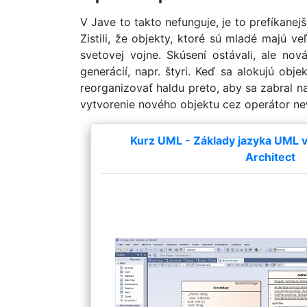
V Jave to takto nefunguje, je to prefíkanej
Zistili, že objekty, ktoré sú mladé majú v
svetovej vojne. Skúsení ostávali, ale no
generácií, napr. štyri. Keď sa alokujú o
reorganizovať haldu preto, aby sa zabral n
vytvorenie nového objektu cez operátor new 
Kurz UML - Základy jazyka UML v 
Architect