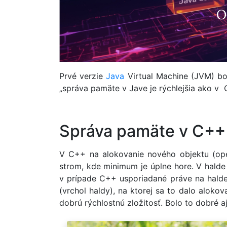
Prvé verzie
Java
Virtual Machine (JVM) bol
„správa pamäte v Jave je rýchlejšia ako v
Správa pamäte v C++
V C++ na alokovanie nového objektu (ope
strom, kde minimum je úplne hore. V halde
v prípade C++ usporiadané práve na halde
(vrchol haldy), na ktorej sa to dalo aloko
dobrú rýchlostnú zložitosť. Bolo to dobré a