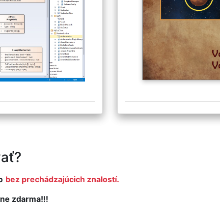
ať?
o
bez prechádzajúcich znalostí.
ne zdarma!!!