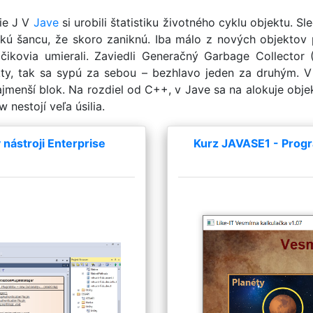
šie J V
Jave
si urobili štatistiku životného cyklu objektu. Sl
eľkú šancu, že skoro zaniknú. Iba málo z nových objektov 
váčikovia umierali. Zaviedli Generačný Garbage Collecto
bjekty, tak sa sypú za sebou – bezhlavo jeden za druhým
ajmenší blok. Na rozdiel od C++, v Jave sa na alokuje ob
nestojí veľa úsilia.
nástroji Enterprise
Kurz JAVASE1 - Progr