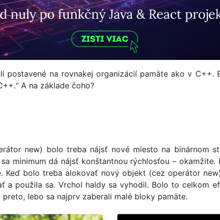
i postavené na rovnakej organizácií pamäte ako v C++. Bo
 C++.“ A na základe čoho?
rátor new) bolo treba nájsť nové miesto na binárnom str
 sa minimum dá nájsť konštantnou rýchlosťou – okamžite. 
. Keď bolo treba alokovať nový objekt (cez operátor ne
vať a použila sa. Vrchol haldy sa vyhodil. Bolo to celkom 
j preto, lebo sa najprv zaberali malé bloky pamäte.