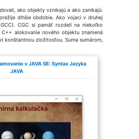
edovali, ako objekty vznikajú a ako zanikajú.
prežije dlhšie obdobie. Ako vojaci v druhej
r (GCC). CGC si pamäť rozdelí na niekoľko
. V C++ alokovanie nového objektu znamená
jekt konštantnou zložitosťou. Suma sumárom,
amovanie v JAVA SE: Syntax Jazyka
JAVA