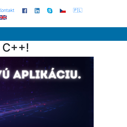
Kontakt
🇵🇱
v C++!