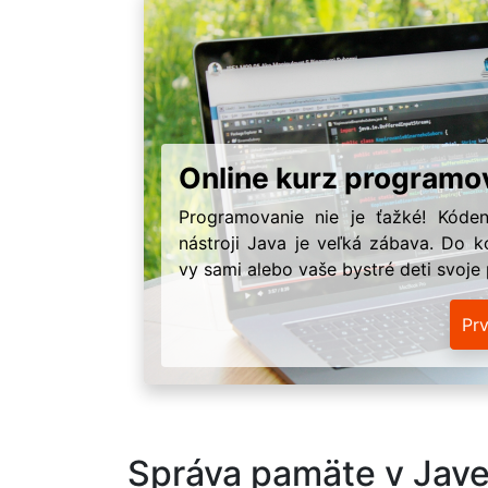
Online kurz programo
Programovanie nie je ťažké! Kóden
nástroji Java je veľká zábava. Do k
vy sami alebo vaše bystré deti svoje
Pr
Správa pamäte v Jav